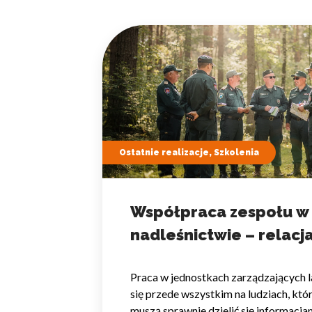
Statystyka
Statystyczne pliki cookie p
na stronie, gromadząc i zgła
Marketing
Marketingowe pliki cookie s
reklam, które są istotne i 
reklamodawców strony trzec
Ostatnie realizacje, Szkolenia
Nieklasyfikowane
Współpraca zespołu w
Nieklasyfikowane pliki cooki
nadleśnictwie – relacja
Odrzuć
Praca w jednostkach zarządzających l
się przede wszystkim na ludziach, któ
muszą sprawnie dzielić się informacja