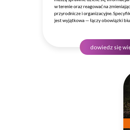
w terenie oraz reagować na zmieniając
przyrodnicze i organizacyjne. Specyf
jest wyjątkowa — łączy obowiązki biu
i finansowe z pracą w lesie, często r
obszarze i wymagającą szybkiego pod
W takim środowisku to nie pojedyncz
dowiedz się wi
dobrze…