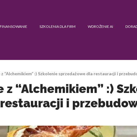
FINANSOWANIE
SZKOLENIA DLA FIRM
WDROŻENIE AI
DORA
 z “Alchemikiem” :) Szkolenie sprzedażowe dla restauracji i przeb
e z “Alchemikiem” :) Sz
restauracji i przebud