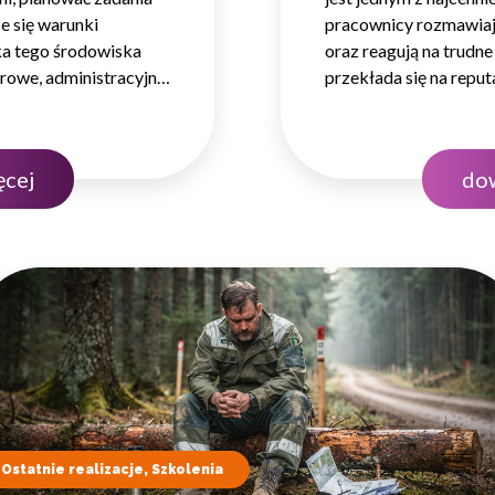
e się warunki
pracownicy rozmawiaj
ika tego środowiska
oraz reagują na trudne
rowe, administracyjne
przekłada się na reputa
ozproszoną na dużym
Dlatego obsługa klie
ejmowania decyzji.
nie tylko solidnej wie
e kompetencje, lecz
rozwiniętych kompete
ęcej
dow
Ostatnie realizacje, Szkolenia