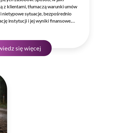
ą z klientami, tłumaczą warunki umów
 i nietypowe sytuacje, bezpośrednio
cję instytucji i jej wyniki finansowe.
nta w sektorze pożyczek wymaga
dzy produktowej, lecz także
ncji komunikacyjnych, empatii…
iedz się więcej