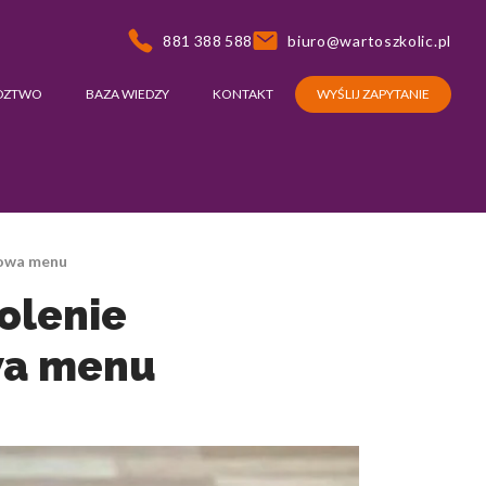
881 388 588
biuro@wartoszkolic.pl
DZTWO
BAZA WIEDZY
KONTAKT
WYŚLIJ ZAPYTANIE
udowa menu
kolenie
owa menu