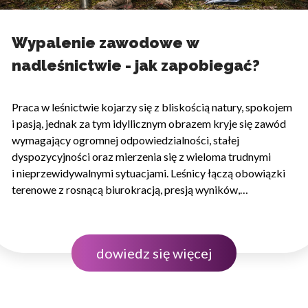
Wypalenie zawodowe w
nadleśnictwie - jak zapobiegać?
Praca w leśnictwie kojarzy się z bliskością natury, spokojem
i pasją, jednak za tym idyllicznym obrazem kryje się zawód
wymagający ogromnej odpowiedzialności, stałej
dyspozycyjności oraz mierzenia się z wieloma trudnymi
i nieprzewidywalnymi sytuacjami. Leśnicy łączą obowiązki
terenowe z rosnącą biurokracją, presją wyników,
sezonowymi spiętrzeniami zadań oraz koniecznością
podejmowania decyzji wpływających na bezpieczeństwo
ludzi i kondycję całego ekosystemu. Długotrwałe obciążenie
dowiedz się więcej
psychiczne, brak równowagi między życiem…