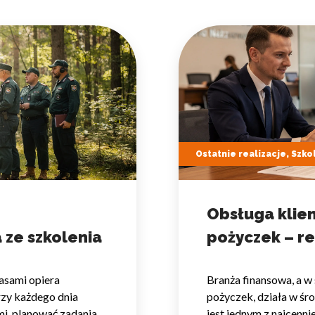
omagają właścicielem stron internetowych zrozumieć, w jaki sposób różni
szając anonimowe informacje.
tosowane są w celu śledzenia użytkowników na stronach internetowych.
interesujące dla poszczególnych użytkowników i tym samym bardziej cenn
iej.
Ostatnie realizacje, Szko
Obsługa klie
e, to pliki, które są w procesie klasyfikowania, wraz z dostawcami poszcz
 ze szkolenia
pożyczek – re
Zapisz moje preferencje
Akc
asami opiera
Branża finansowa, a w 
rzy każdego dnia
pożyczek, działa w śr
mi, planować zadania
jest jednym z najcenni