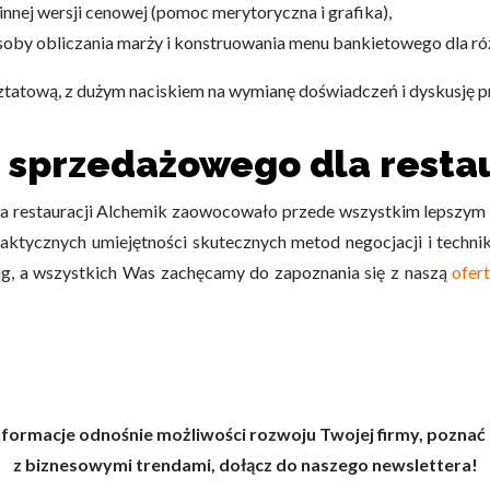
innej wersji cenowej (pomoc merytoryczna i grafika),
soby obliczania marży i konstruowania menu bankietowego dla ró
ztatową,
z dużym naciskiem na wymianę doświadczeń i dyskusję 
a sprzedażowego dla resta
la restauracji Alchemik zaowocowało przede wszystkim lepszy
aktycznych umiejętności skutecznych metod negocjacji i techni
ług, a wszystkich Was zachęcamy do zapoznania się z naszą
ofer
nformacje odnośnie możliwości rozwoju Twojej firmy, poznać 
z biznesowymi trendami, dołącz do naszego newslettera!