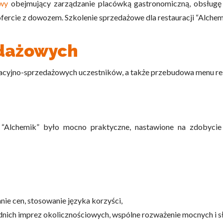
owy
obejmujący zarządzanie placówką gastronomiczną, obsługę
ofercie z dowozem. Szkolenie sprzedażowe dla restauracji “Alchemi
edażowych
acyjno-sprzedażowych uczestników, a także przebudowa menu res
i “Alchemik” było mocno praktyczne, nastawione na zdobycie
nie cen,
stosowanie języka korzyści,
dnich imprez okolicznościowych,
wspólne rozważenie mocnych i sła