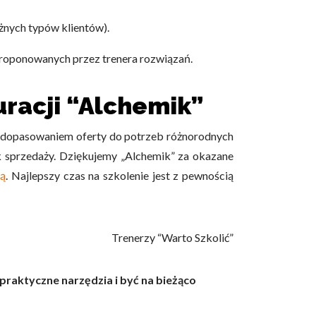
żnych typów klientów).
proponowanych przez trenera rozwiązań.
uracji “Alchemik”
m
dopasowaniem oferty do potrzeb różnorodnych
k sprzedaży.
Dziękujemy
„Alchemik”
za okazane
tą
. Najlepszy czas na szkolenie jest z pewnością
Trenerzy “Warto Szkolić”
praktyczne narzędzia i być na bieżąco