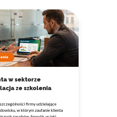
 użytkownicy zachowują się
 Celem jest wyświetlanie
e dla wydawców i
lenia
nta w sektorze
ególnych ciasteczek.
lacja ze szkolenia
eptuj wszystko
szczególności firmy udzielające
odowisku, w którym zaufanie klienta
ejszych zasobów. Sposób, w jaki