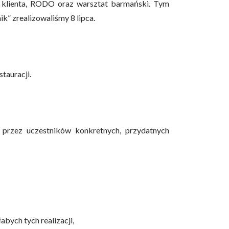
 klienta, RODO oraz warsztat barmański. Tym
k” zrealizowaliśmy 8 lipca.
tauracji.
 przez uczestników konkretnych, przydatnych
bych tych realizacji,