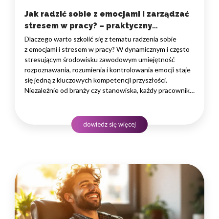
Jak radzić sobie z emocjami i zarządzać
stresem w pracy? – praktyczny
przewodnik
Dlaczego warto szkolić się z tematu radzenia sobie
z emocjami i stresem w pracy? W dynamicznym i często
stresującym środowisku zawodowym umiejętność
rozpoznawania, rozumienia i kontrolowania emocji staje
się jedną z kluczowych kompetencji przyszłości.
Niezależnie od branży czy stanowiska, każdy pracownik
codziennie doświadcza emocji, które wpływają na jego
decyzje, komunikację oraz relacje z innymi. Dlatego coraz
częściej menedżerowie i pracownicy zadają sobie
dowiedz się więcej
pytania: jak radzić sobie…