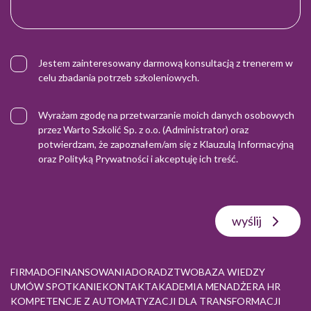
Jestem zainteresowany darmową konsultacją z trenerem w
celu zbadania potrzeb szkoleniowych.
Wyrażam zgodę na przetwarzanie moich danych osobowych
przez Warto Szkolić Sp. z o.o. (Administrator) oraz
potwierdzam, że zapoznałem/am się z
Klauzulą Informacyjną
oraz
Polityką Prywatności
i akceptuję ich treść.
wyślij
FIRMA
DOFINANSOWANIA
DORADZTWO
BAZA WIEDZY
UMÓW SPOTKANIE
KONTAKT
AKADEMIA MENADŻERA HR
KOMPETENCJE Z AUTOMATYZACJI DLA TRANSFORMACJI