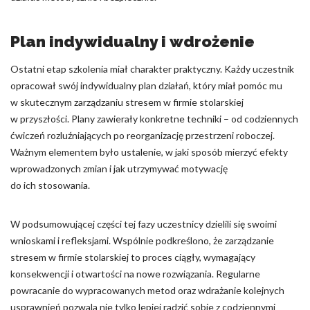
Plan indywidualny i wdrożenie
Ostatni etap szkolenia miał charakter praktyczny. Każdy uczestnik
opracował swój indywidualny plan działań, który miał pomóc mu
w skutecznym zarządzaniu stresem w firmie stolarskiej
w przyszłości. Plany zawierały konkretne techniki – od codziennych
ćwiczeń rozluźniających po reorganizację przestrzeni roboczej.
Ważnym elementem było ustalenie, w jaki sposób mierzyć efekty
wprowadzonych zmian i jak utrzymywać motywację
do ich stosowania.
W podsumowującej części tej fazy uczestnicy dzielili się swoimi
wnioskami i refleksjami. Wspólnie podkreślono, że zarządzanie
stresem w firmie stolarskiej to proces ciągły, wymagający
konsekwencji i otwartości na nowe rozwiązania. Regularne
powracanie do wypracowanych metod oraz wdrażanie kolejnych
usprawnień pozwala nie tylko lepiej radzić sobie z codziennymi