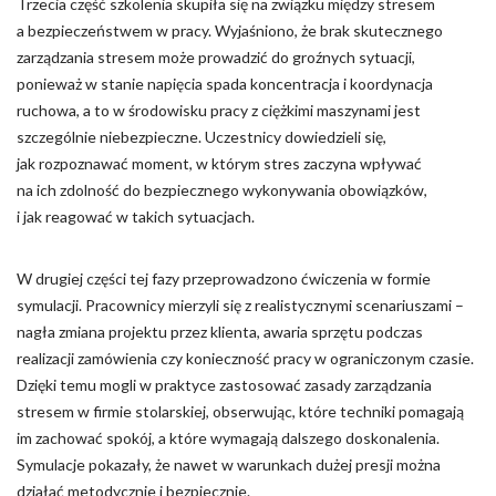
Trzecia część szkolenia skupiła się na związku między stresem
a bezpieczeństwem w pracy. Wyjaśniono, że brak skutecznego
zarządzania stresem może prowadzić do groźnych sytuacji,
ponieważ w stanie napięcia spada koncentracja i koordynacja
ruchowa, a to w środowisku pracy z ciężkimi maszynami jest
szczególnie niebezpieczne. Uczestnicy dowiedzieli się,
jak rozpoznawać moment, w którym stres zaczyna wpływać
na ich zdolność do bezpiecznego wykonywania obowiązków,
i jak reagować w takich sytuacjach.
W drugiej części tej fazy przeprowadzono ćwiczenia w formie
symulacji. Pracownicy mierzyli się z realistycznymi scenariuszami –
nagła zmiana projektu przez klienta, awaria sprzętu podczas
realizacji zamówienia czy konieczność pracy w ograniczonym czasie.
Dzięki temu mogli w praktyce zastosować zasady zarządzania
stresem w firmie stolarskiej, obserwując, które techniki pomagają
im zachować spokój, a które wymagają dalszego doskonalenia.
Symulacje pokazały, że nawet w warunkach dużej presji można
działać metodycznie i bezpiecznie.