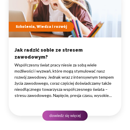
Szkolenia, Wiedza i rozwój
Jak radzić sobie ze stresem
zawodowym?
Współczesny świat pracy niesie za sobą wiele
możliwości i wyzwań, które mogą stymulować nasz
rozwój zawodowy. Jednak wraz z intensywnym tempem
życia zawodowego, coraz częściej doświadczamy także
nieodłącznego towarzysza współczesnego świata –
stresu zawodowego. Napięcie, presja czasu, wysokie
wymagania czy konieczność radzenia sobie z trudnymi
sytuacjami są tylko niektórymi czynnikami, które
wpływają na naszą zdolność do efektywnego działania…
dowiedz się więcej