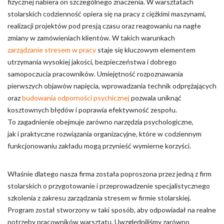
fizycznej nabiera on szczególnego znaczenia. W warsztatach
stolarskich codzienność opiera się na pracy z ciężkimi maszynami,
Nieklasyfikowane pliki cookie, to pliki, które są w procesie
realizacji projektów pod presją czasu oraz reagowaniu na nagłe
klasyfikowania, wraz z dostawcami poszczególnych ciasteczek.
zmiany w zamówieniach klientów. W takich warunkach
zarządzanie stresem w pracy
staje się kluczowym elementem
Odrzuć
utrzymania wysokiej jakości, bezpieczeństwa i dobrego
samopoczucia pracowników. Umiejętność rozpoznawania
Zapisz moje preferencje
pierwszych objawów napięcia, wprowadzania technik odprężających
Akceptuj wszystko
oraz
budowania odporności psychicznej
pozwala uniknąć
kosztownych błędów i poprawia efektywność zespołu.
To zagadnienie obejmuje zarówno narzędzia psychologiczne,
jak i praktyczne rozwiązania organizacyjne, które w codziennym
funkcjonowaniu zakładu mogą przynieść wymierne korzyści.
Właśnie dlatego nasza firma została poproszona przez jedną z firm
stolarskich o przygotowanie i przeprowadzenie specjalistycznego
szkolenia z zakresu zarządzania stresem w firmie stolarskiej.
Program został stworzony w taki sposób, aby odpowiadał na realne
potrzeby pracowników warsztatu. Uwzględniliśmy zarówno