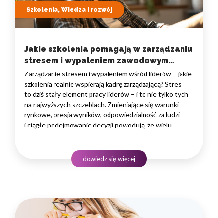
Szkolenia, Wiedza i rozwój
Jakie szkolenia pomagają w zarządzaniu
stresem i wypaleniem zawodowym
wśród liderów?
Zarządzanie stresem i wypaleniem wśród liderów – jakie
szkolenia realnie wspierają kadrę zarządzającą? Stres
to dziś stały element pracy liderów – i to nie tylko tych
na najwyższych szczeblach. Zmieniające się warunki
rynkowe, presja wyników, odpowiedzialność za ludzi
i ciągłe podejmowanie decyzji powodują, że wielu
menedżerów funkcjonuje na granicy przeciążenia.
W takich warunkach nietrudno o spadek efektywności,
napięcia w zespole czy całkowite wypalenie. Zjawisko
dowiedz się więcej
zarządzania…