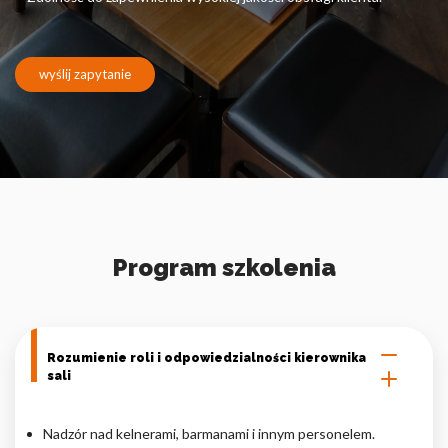
Pliki cookie dotyczące preferencji umożliwiają stronie
zapamiętanie informacji, które zmieniają wygląd lub
funkcjonowanie strony, np. preferowany język lub region, w
którym znajduje się użytkownik.
wyślij zapytanie
Statystyka
Statystyczne pliki cookie pomagają właścicielem stron
internetowych zrozumieć, w jaki sposób różni użytkownicy
zachowują się na stronie, gromadząc i zgłaszając anonimowe
informacje.
Program szkolenia
Marketing
Marketingowe pliki cookie stosowane są w celu śledzenia
użytkowników na stronach internetowych. Celem jest
wyświetlanie reklam, które są istotne i interesujące dla
Rozumienie roli i odpowiedzialności kierownika
poszczególnych użytkowników i tym samym bardziej cenne dla
sali
wydawców i reklamodawców strony trzeciej.
Nadzór nad kelnerami, barmanami i innym personelem.
Nieklasyfikowane