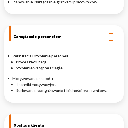
Planowanie i zarządzanie grafikami pracowników.
Nieklasyfikowane pliki cookie, to pliki, które są w procesie
klasyfikowania, wraz z dostawcami poszczególnych ciasteczek.
Odrzuć
Zarządzanie personelem
Zapisz moje preferencje
Akceptuj wszystko
Rekrutacja i szkolenie personelu
Proces rekrutacji.
Szkolenie wstępne i ciągłe.
Motywowanie zespołu
Techniki motywacyjne.
Budowanie zaangażowania i lojalności pracowników.
Obsługa klienta