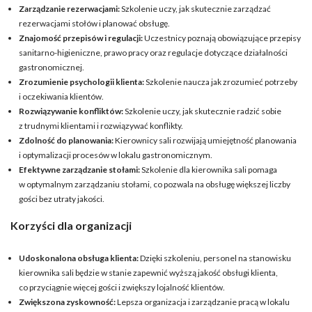
Zarządzanie rezerwacjami:
Szkolenie uczy, jak skutecznie zarządzać
rezerwacjami stołów i planować obsługę.
Znajomość przepisów i regulacji:
Uczestnicy poznają obowiązujące przepisy
sanitarno-higieniczne, prawo pracy oraz regulacje dotyczące działalności
gastronomicznej.
Zrozumienie psychologii klienta:
Szkolenie naucza jak zrozumieć potrzeby
i oczekiwania klientów.
Rozwiązywanie konfliktów:
Szkolenie uczy, jak skutecznie radzić sobie
z trudnymi klientami i rozwiązywać konflikty.
Zdolność do planowania:
Kierownicy sali rozwijają umiejętność planowania
i optymalizacji procesów w lokalu gastronomicznym.
Efektywne zarządzanie stołami:
Szkolenie dla kierownika sali pomaga
w optymalnym zarządzaniu stołami, co pozwala na obsługę większej liczby
gości bez utraty jakości.
Korzyści dla organizacji
Udoskonalona obsługa klienta:
Dzięki szkoleniu, personel na stanowisku
kierownika sali będzie w stanie zapewnić wyższą jakość obsługi klienta,
co przyciągnie więcej gości i zwiększy lojalność klientów.
Zwiększona zyskowność:
Lepsza organizacja i zarządzanie pracą w lokalu