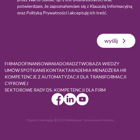
potwierdzam, że zapoznałem/am się z
Klauzulą Informacyjną
oraz
Polityką Prywatności
i akceptuję ich treść.
wyślij
FIRMA
DOFINANSOWANIA
DORADZTWO
BAZA WIEDZY
UMÓW SPOTKANIE
KONTAKT
AKADEMIA MENADŻERA HR
KOMPETENCJE Z AUTOMATYZACJI DLA TRANSFORMACJI
CYFROWEJ
SEKTOROWE RADY DS. KOMPETENCJI DLA FIRM
Projekt i realizacja:
© 2022 Webtom.pl
/
strony www Gniezno