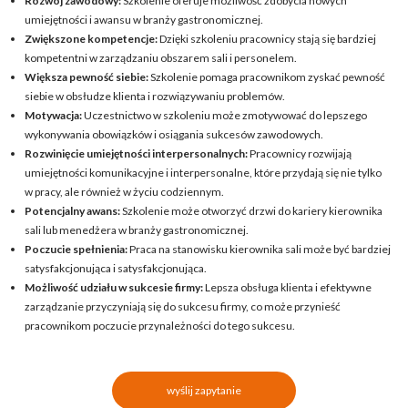
Rozwój zawodowy:
Szkolenie oferuje możliwość zdobycia nowych
umiejętności i awansu w branży gastronomicznej.
Zwiększone kompetencje:
Dzięki szkoleniu pracownicy stają się bardziej
kompetentni w zarządzaniu obszarem sali i personelem.
Większa pewność siebie:
Szkolenie pomaga pracownikom zyskać pewność
siebie w obsłudze klienta i rozwiązywaniu problemów.
Motywacja:
Uczestnictwo w szkoleniu może zmotywować do lepszego
wykonywania obowiązków i osiągania sukcesów zawodowych.
Rozwinięcie umiejętności interpersonalnych:
Pracownicy rozwijają
umiejętności komunikacyjne i interpersonalne, które przydają się nie tylko
w pracy, ale również w życiu codziennym.
Potencjalny awans:
Szkolenie może otworzyć drzwi do kariery kierownika
sali lub menedżera w branży gastronomicznej.
Poczucie spełnienia:
Praca na stanowisku kierownika sali może być bardziej
satysfakcjonująca i satysfakcjonująca.
Możliwość udziału w sukcesie firmy:
Lepsza obsługa klienta i efektywne
zarządzanie przyczyniają się do sukcesu firmy, co może przynieść
pracownikom poczucie przynależności do tego sukcesu.
wyślij zapytanie