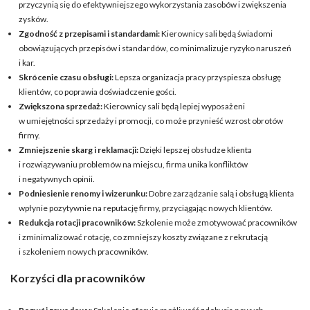
przyczynią się do efektywniejszego wykorzystania zasobów i zwiększenia
zysków.
Zgodność z przepisami i standardami:
Kierownicy sali będą świadomi
obowiązujących przepisów i standardów, co minimalizuje ryzyko naruszeń
i kar.
Skrócenie czasu obsługi:
Lepsza organizacja pracy przyspiesza obsługę
klientów, co poprawia doświadczenie gości.
Zwiększona sprzedaż:
Kierownicy sali będą lepiej wyposażeni
w umiejętności sprzedaży i promocji, co może przynieść wzrost obrotów
firmy.
Zmniejszenie skarg i reklamacji:
Dzięki lepszej obsłudze klienta
i rozwiązywaniu problemów na miejscu, firma unika konfliktów
i negatywnych opinii.
Podniesienie renomy i wizerunku:
Dobre zarządzanie salą i obsługą klienta
wpłynie pozytywnie na reputację firmy, przyciągając nowych klientów.
Redukcja rotacji pracowników:
Szkolenie może zmotywować pracowników
i zminimalizować rotację, co zmniejszy koszty związane z rekrutacją
i szkoleniem nowych pracowników.
Korzyści dla pracowników