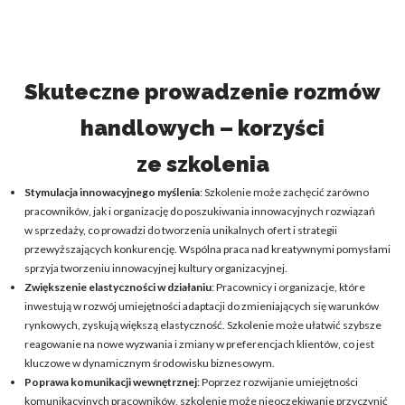
Skuteczne prowadzenie rozmów
handlowych – korzyści
ze szkolenia
Stymulacja innowacyjnego myślenia
: Szkolenie może zachęcić zarówno
pracowników, jak i organizację do poszukiwania innowacyjnych rozwiązań
w sprzedaży, co prowadzi do tworzenia unikalnych ofert i strategii
przewyższających konkurencję. Wspólna praca nad kreatywnymi pomysłami
sprzyja tworzeniu innowacyjnej kultury organizacyjnej.
Zwiększenie elastyczności w działaniu
: Pracownicy i organizacje, które
inwestują w rozwój umiejętności adaptacji do zmieniających się warunków
rynkowych, zyskują większą elastyczność. Szkolenie może ułatwić szybsze
reagowanie na nowe wyzwania i zmiany w preferencjach klientów, co jest
kluczowe w dynamicznym środowisku biznesowym.
Poprawa komunikacji wewnętrznej
: Poprzez rozwijanie umiejętności
komunikacyjnych pracowników, szkolenie może nieoczekiwanie przyczynić