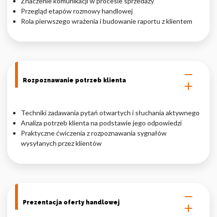
Znaczenie komunikacji w procesie sprzedaży
Przegląd etapów rozmowy handlowej
Nieklasyfikowane pliki cookie, to pliki, które są w procesie
Rola pierwszego wrażenia i budowanie raportu z klientem
klasyfikowania, wraz z dostawcami poszczególnych ciasteczek.
Odrzuć
Zapisz moje preferencje
Rozpoznawanie potrzeb klienta
Akceptuj wszystko
Techniki zadawania pytań otwartych i słuchania aktywnego
Analiza potrzeb klienta na podstawie jego odpowiedzi
Praktyczne ćwiczenia z rozpoznawania sygnałów
wysyłanych przez klientów
Prezentacja oferty handlowej