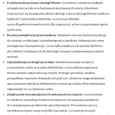
Podniesienie poziomu obsługi klienta
: Uczestnicy szkolenia zdobędą
umiejętności w zakresie budowania pozytywnych relacji z klientami,
co przyczyni się do poprawy jakości obsługi. Lepsza obsługa klienta zwiększa
lojalność i zadowolenie klientów, co może przekładać
się na długoterminowe korzyści dla organizacji, w tym na pozytywne opinie
i polecenia.
Rozwój umiejętności pracowników
: Szkolenie stanowi doskonałą okazję
do rozwoju osobistego i zawodowego pracowników. Nabywają oni nowe
umiejętności i kompetencje, co nie tylko zwiększa ich wartość dla firmy,
ale również motywuje ich do dalszego rozwoju i podejmowania nowych
wyzwań.
Optymalizacja strategii sprzedaży
: Szkolenie pozwala na lepsze
zrozumienie rynku oraz potrzeb klientów, co umożliwia organizacji
dostosowanie i optymalizację swoich strategii sprzedaży. Analiza
przypadków i wymiana doświadczeń podczas szkolenia mogą skutkować
opracowaniem bardziej efektywnych metod sprzedaży, które będą lepiej
odpowiadać na oczekiwania rynku.
Zwiększenie innowacyjności i kreatywności w zespole
: Uczestnictwo
w szkoleniu stymuluje myślenie kreatywne i innowacyjne podejście
do rozwiązywania problemów sprzedażowych. Pracownicy nauczą
się wykorzystywać nowe techniki i narzędzia, co może przyczynić