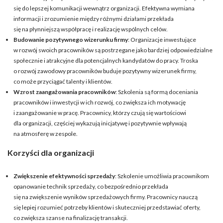
się do lepszej komunikacji wewnątrz organizacji. Efektywna wymiana
informacji i zrozumienie między różnymi działami przekłada
się na płynniejszą współpracę i realizację wspólnych celów.
Budowanie pozytywnego wizerunku firmy
: Organizacje inwestujące
w rozwój swoich pracowników są postrzegane jako bardziej odpowiedzialne
społecznie i atrakcyjne dla potencjalnych kandydatów do pracy. Troska
o rozwój zawodowy pracowników buduje pozytywny wizerunek firmy,
co może przyciągać talenty i klientów.
Wzrost zaangażowania pracowników
: Szkolenia są formą doceniania
pracowników i inwestycji w ich rozwój, co zwiększa ich motywację
i zaangażowanie w pracę. Pracownicy, którzy czują się wartościowi
dla organizacji, częściej wykazują inicjatywę i pozytywnie wpływają
na atmosferę w zespole.
Korzyści dla organizacji
Zwiększenie efektywności sprzedaży
: Szkolenie umożliwia pracownikom
opanowanie technik sprzedaży, co bezpośrednio przekłada
się na zwiększenie wyników sprzedażowych firmy. Pracownicy nauczą
się lepiej rozumieć potrzeby klientów i skuteczniej przedstawiać oferty,
co zwiększa szanse na finalizację transakcji.