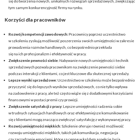
się do tworzenia nowych, unikalnych rozwiązań sprzedażowych, zwiększając
tym samym konkurencyjność firmy na rynku.
Korzyści dla pracowników
Rozwój kompetencji zawodowych
: Pracownicy poprzez uczestnictwo
w szkoleniu zyskują możliwość poszerzenia swoich umiejętności w zakresie
prowadzenia rozmów handlowych, co bezpośrednio przekłada
się na ich profesjonalizm i efektywność w pracy.
Zwiększenie pewności siebie
: Nabywanie nowych umiejętności i technik
sprzedażowych pozwala pracownikom na zwiększenie pewności siebie
podczas interakcji z klientami, co jest kluczowe dla skutecznej sprzedaży.
Lepsze wyniki sprzedażowe
: Uczestnictwo w szkoleniu może bezpośrednio
przyczynić się do lepszych wyników sprzedażowych, co nie tylko wpływa
na zadowolenie z pracy, ale też często wiąże się z dodatkowymi korzyściami
finansowymi w postaci premii czy prowizji.
Zwiększenie satysfakcji z pracy
: Lepsze umiejętności radzenia sobie
w trudnych sytuacjach handlowych oraz efektywniejsze komunikowanie
się z klientami mogą znacząco zwiększyć satysfakcję z wykonywanej pracy.
Rozwój umiejętności miękkich
: Szkolenie oferuje również możliwość
rozwoju umiejętności miękkich, takich jak komunikacja, negocjacja
czy zarządzanie emocjami, które są cenne w każdym aspekcie życia