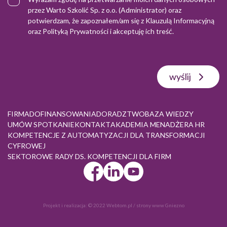
przez Warto Szkolić Sp. z o.o. (Administrator) oraz
potwierdzam, że zapoznałem/am się z
Klauzulą Informacyjną
oraz
Polityką Prywatności
i akceptuję ich treść.
wyślij
FIRMA
DOFINANSOWANIA
DORADZTWO
BAZA WIEDZY
UMÓW SPOTKANIE
KONTAKT
AKADEMIA MENADŻERA HR
KOMPETENCJE Z AUTOMATYZACJI DLA TRANSFORMACJI
CYFROWEJ
SEKTOROWE RADY DS. KOMPETENCJI DLA FIRM
Projekt i realizacja:
© 2022 Webtom.pl
/
strony www Gniezno