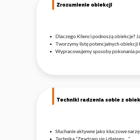
Zrozumienie obiekcji
Statystyka
Statystyczne pliki cookie p
na stronie, gromadząc i zgła
Dlaczego Klienci podnoszą obiekcje? Ja
Marketing
Tworzymy listę potencjalnych obiekcji
Wypracowujemy sposoby pokonania po
Marketingowe pliki cookie s
reklam, które są istotne i 
reklamodawców strony trzec
Nieklasyfikowane
Nieklasyfikowane pliki cooki
Techniki radzenia sobie z obie
Odrzuć
Słuchanie aktywne jako kluczowe narzę
Technika “Zgadzam się i dlatego…”