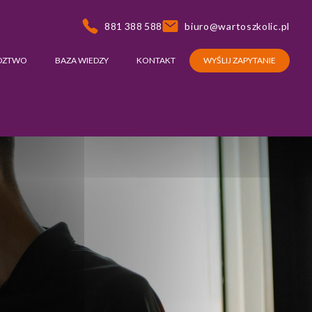
881 388 588
biuro@wartoszkolic.pl
DZTWO
BAZA WIEDZY
KONTAKT
WYŚLIJ ZAPYTANIE