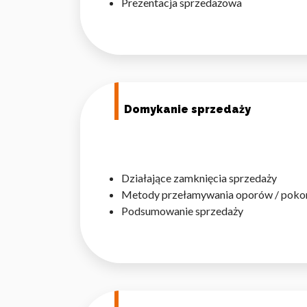
Prezentacja sprzedażowa
Wykorzystujemy pliki cookie 
naszej witrynie. Informacje
Domykanie sprzedaży
analitycznym. Partnerzy mog
z ich usług.
Niezbędne
Działające zamknięcia sprzedaży
Metody przełamywania oporów / pokon
Niezbędne pliki cookie mają 
sposób bez nich. Te pliki co
Podsumowanie sprzedaży
Preferencje
Pliki cookie dotyczące prefe
np. preferowany język lub re