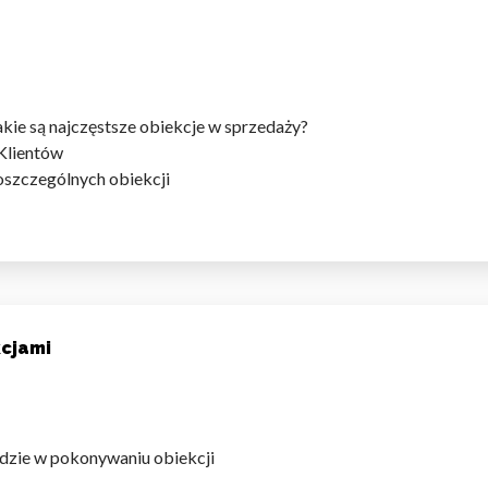
omagają właścicielem stron internetowych zrozumieć, w jaki sposób różni
szając anonimowe informacje.
kie są najczęstsze obiekcje w sprzedaży?
 Klientów
szczególnych obiekcji
tosowane są w celu śledzenia użytkowników na stronach internetowych.
interesujące dla poszczególnych użytkowników i tym samym bardziej cenn
iej.
e, to pliki, które są w procesie klasyfikowania, wraz z dostawcami poszcz
kcjami
Zapisz moje preferencje
Akc
dzie w pokonywaniu obiekcji