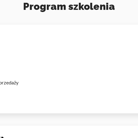
Program szkolenia
przedaży
ta