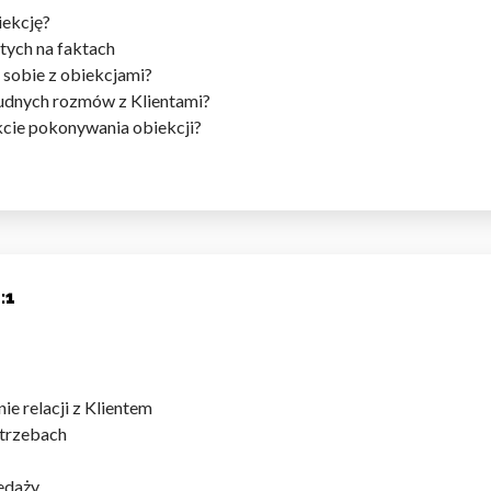
iekcję?
ych na faktach
 sobie z obiekcjami?
rudnych rozmów z Klientami?
kcie pokonywania obiekcji?
:1
e relacji z Klientem
potrzebach
edaży