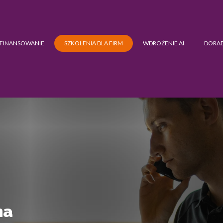
FINANSOWANIE
SZKOLENIA DLA FIRM
WDROŻENIE AI
DORA
na