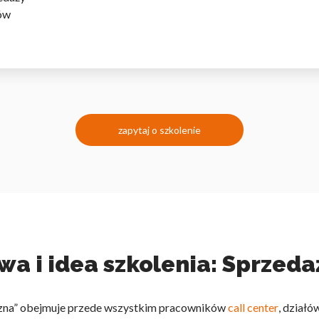
ków
zapytaj o szkolenie
a i idea szkolenia: Sprzeda
iczna” obejmuje przede wszystkim pracowników
call center
, działó