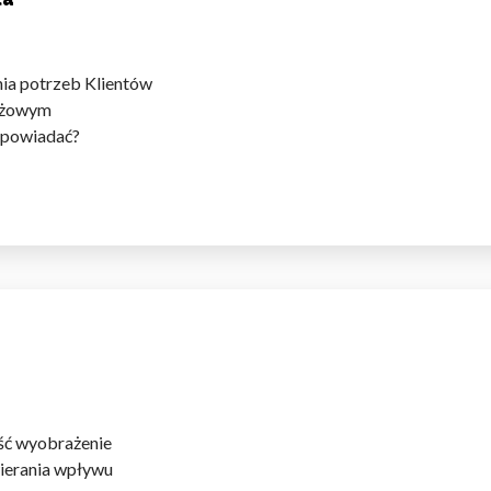
nia potrzeb Klientów
dażowym
odpowiadać?
ść wyobrażenie
ierania wpływu