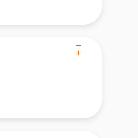
owe i analizować ruch w
nościowym, reklamowym i
skanymi podczas korzystania
e działać w zamierzony
.
d lub funkcjonowanie strony,