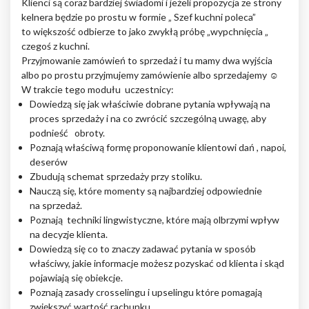
Klienci są coraz bardziej świadomi i jeżeli propozycja ze strony
kelnera będzie po prostu w formie „ Szef kuchni poleca”
to większość odbierze to jako zwykłą próbę „wypchnięcia „
czegoś z kuchni.
Przyjmowanie zamówień to sprzedaż i tu mamy dwa wyjścia
albo po prostu przyjmujemy zamówienie albo sprzedajemy ☺
W trakcie tego modułu uczestnicy:
Dowiedzą się jak właściwie dobrane pytania wpływają na
proces sprzedaży i na co zwrócić szczególną uwagę, aby
podnieść obroty.
Poznają właściwą formę proponowanie klientowi dań , napoi,
deserów
Zbudują schemat sprzedaży przy stoliku.
Nauczą się, które momenty są najbardziej odpowiednie
na sprzedaż.
Poznają techniki lingwistyczne, które mają olbrzymi wpływ
na decyzje klienta.
Dowiedzą się co to znaczy zadawać pytania w sposób
właściwy, jakie informacje możesz pozyskać od klienta i skąd
pojawiają się obiekcje.
Poznają zasady crosselingu i upselingu które pomagają
zwiększyć wartość rachunku