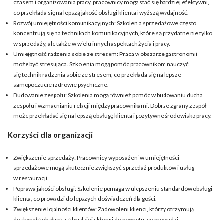
czasem i organizowania pracy, pracownicy mogą stać się bardziej efektywni,
co przekłada się na lepszą jakość obsługi klienta i wyższą wydajność.
Rozwój umiejętności komunikacyjnych: Szkolenia sprzedażowe często
koncentrują się na technikach komunikacyjnych, które są przydatne nie tylko
w sprzedaży, ale także w wielu innych aspektach życia i pracy.
Umiejętność radzenia sobie ze stresem: Praca w obszarze gastronomii
może być stresująca. Szkolenia mogą pomóc pracownikom nauczyć
się technik radzenia sobie ze stresem, co przekłada się na lepsze
samopoczucie i zdrowie psychiczne.
Budowanie zespołu: Szkolenia mogą również pomóc w budowaniu ducha
zespołu i wzmacnianiu relacji między pracownikami. Dobrze zgrany zespół
może przekładać się na lepszą obsługę klienta i pozytywne środowisko pracy.
Korzyści dla organizacji
Zwiększenie sprzedaży: Pracownicy wyposażeni w umiejętności
sprzedażowe mogą skutecznie zwiększyć sprzedaż produktów i usług
w restauracji.
Poprawa jakości obsługi: Szkolenie pomaga w ulepszeniu standardów obsługi
klienta, co prowadzi do lepszych doświadczeń dla gości.
Zwiększenie lojalności klientów: Zadowoleni klienci, którzy otrzymują
doskonałą obsługę, są bardziej skłonni do powrotu, co prowadzi