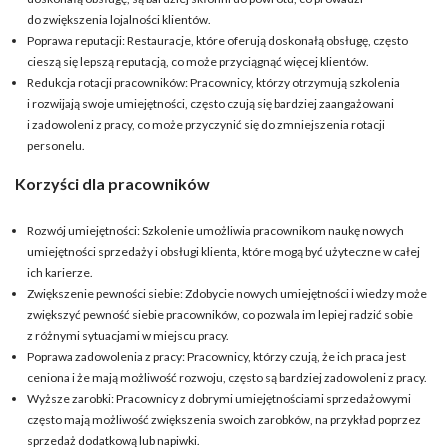
do zwiększenia lojalności klientów.
Poprawa reputacji: Restauracje, które oferują doskonałą obsługę, często
cieszą się lepszą reputacją, co może przyciągnąć więcej klientów.
Redukcja rotacji pracowników: Pracownicy, którzy otrzymują szkolenia
i rozwijają swoje umiejętności, często czują się bardziej zaangażowani
i zadowoleni z pracy, co może przyczynić się do zmniejszenia rotacji
personelu.
Korzyści dla pracowników
Rozwój umiejętności: Szkolenie umożliwia pracownikom naukę nowych
umiejętności sprzedaży i obsługi klienta, które mogą być użyteczne w całej
ich karierze.
Zwiększenie pewności siebie: Zdobycie nowych umiejętności i wiedzy może
zwiększyć pewność siebie pracowników, co pozwala im lepiej radzić sobie
z różnymi sytuacjami w miejscu pracy.
Poprawa zadowolenia z pracy: Pracownicy, którzy czują, że ich praca jest
ceniona i że mają możliwość rozwoju, często są bardziej zadowoleni z pracy.
Wyższe zarobki: Pracownicy z dobrymi umiejętnościami sprzedażowymi
często mają możliwość zwiększenia swoich zarobków, na przykład poprzez
sprzedaż dodatkową lub napiwki.