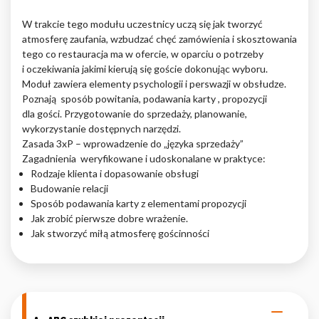
Nieklasyfikowane pliki cookie, to pliki, które są w procesie
W trakcie tego modułu uczestnicy uczą się jak tworzyć
klasyfikowania, wraz z dostawcami poszczególnych ciasteczek.
atmosferę zaufania, wzbudzać chęć zamówienia i skosztowania
tego co restauracja ma w ofercie, w oparciu o potrzeby
i oczekiwania jakimi kierują się goście dokonując wyboru.
Odrzuć
Moduł zawiera elementy psychologii i perswazji w obsłudze.
Poznają sposób powitania, podawania karty , propozycji
Zapisz moje preferencje
dla gości. Przygotowanie do sprzedaży, planowanie,
wykorzystanie dostępnych narzędzi.
Akceptuj wszystko
Zasada 3xP – wprowadzenie do „języka sprzedaży”
Zagadnienia weryfikowane i udoskonalane w praktyce:
Rodzaje klienta i dopasowanie obsługi
Budowanie relacji
Sposób podawania karty z elementami propozycji
Jak zrobić pierwsze dobre wrażenie.
Jak stworzyć miłą atmosferę gościnności