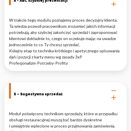
A - ABC szybkiej prezentacji
W trakcie tego modułu poznajemy proces decyzyjny klienta.
Ta wiedza pozwoli pracownikom zrozumieć jakich informacji
potrzebują, aby szybciej zakończyć sprzedaż i zaproponować
klientowi dokładnie to, czego on oczekuje mając na uwadze
jednocześnie to co Ty chcesz sprzedać.
Kolejny etap to technika krótkiego i apetycznego opisywania
dań i pozycji z karty menu wg zasady 3xP
Profesjonalizm-Potrzeby-Profity
S – Sugestywna sprzedaż
Moduł poświęcony technikom sprzedaży, które w przypadku
obsługi restauracyjnej muszą być bardzo dyskretne
i umiejętnie wplecione w proces przyjmowania zamówienia.