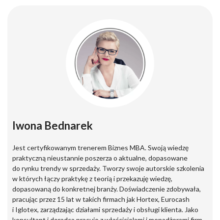
Iwona Bednarek
Jest certyfikowanym trenerem Biznes MBA. Swoją wiedzę
praktyczną nieustannie poszerza o aktualne, dopasowane
do rynku trendy w sprzedaży. Tworzy swoje autorskie szkolenia
w których łączy praktykę z teorią i przekazuję wiedzę,
dopasowaną do konkretnej branży. Doświadczenie zdobywała,
pracując przez 15 lat w takich firmach jak Hortex, Eurocash
i Iglotex, zarządzając działami sprzedaży i obsługi klienta. Jako
konsultant i doradca pracuje z właścicielami i menadżerami firm,