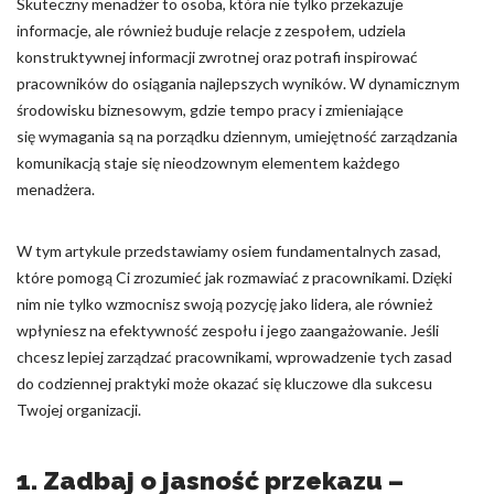
Skuteczny menadżer to osoba, która nie tylko przekazuje
informacje, ale również buduje relacje z zespołem, udziela
Nieklasyfikowane pliki cookie, to pliki, które są w procesie
konstruktywnej informacji zwrotnej oraz potrafi inspirować
klasyfikowania, wraz z dostawcami poszczególnych ciasteczek.
pracowników do osiągania najlepszych wyników. W dynamicznym
środowisku biznesowym, gdzie tempo pracy i zmieniające
Odrzuć
się wymagania są na porządku dziennym, umiejętność zarządzania
komunikacją staje się nieodzownym elementem każdego
Zapisz moje preferencje
menadżera.
Akceptuj wszystko
W tym artykule przedstawiamy osiem fundamentalnych zasad,
które pomogą Ci zrozumieć jak rozmawiać z pracownikami. Dzięki
nim nie tylko wzmocnisz swoją pozycję jako lidera, ale również
wpłyniesz na efektywność zespołu i jego zaangażowanie. Jeśli
chcesz lepiej zarządzać pracownikami, wprowadzenie tych zasad
do codziennej praktyki może okazać się kluczowe dla sukcesu
Twojej organizacji.
1. Zadbaj o jasność przekazu –