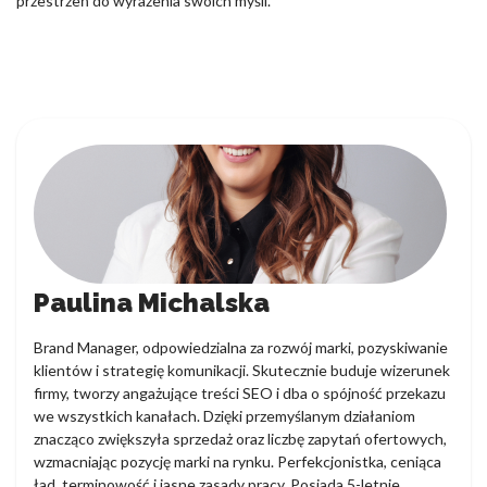
przestrzeń do wyrażenia swoich myśli.
Paulina Michalska
Brand Manager, odpowiedzialna za rozwój marki, pozyskiwanie
klientów i strategię komunikacji. Skutecznie buduje wizerunek
firmy, tworzy angażujące treści SEO i dba o spójność przekazu
we wszystkich kanałach. Dzięki przemyślanym działaniom
znacząco zwiększyła sprzedaż oraz liczbę zapytań ofertowych,
wzmacniając pozycję marki na rynku. Perfekcjonistka, ceniąca
ład, terminowość i jasne zasady pracy. Posiada 5-letnie