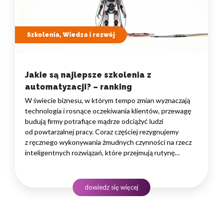
Szkolenia, Wiedza i rozwój
Jakie są najlepsze szkolenia z
automatyzacji? – ranking
W świecie biznesu, w którym tempo zmian wyznaczają
technologia i rosnące oczekiwania klientów, przewagę
budują firmy potrafiące mądrze odciążyć ludzi
od powtarzalnej pracy. Coraz częściej rezygnujemy
z ręcznego wykonywania żmudnych czynności na rzecz
inteligentnych rozwiązań, które przejmują rutynę
i uwalniają czas na zadania naprawdę wymagające
ludzkiego myślenia. Wybór właściwego programu
rozwojowego to decyzja strategiczna — wpływa
dowiedz się więcej
na wydajność zespołów,…