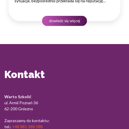
sytuacje, bezpośrednio przekłada się na reputację
instytucji i jej wyniki finansowe. Dlatego obsługa klienta
w sektorze pożyczek wymaga nie tylko solidnej wiedzy
produktowej, lecz także rozwiniętych kompetencji
dowiedz się więcej
komunikacyjnych, empatii…
Kontakt
Warto Szkolić
ul. Armii Poznań 36
62-200 Gniezno
Zapraszamy do kontaktu:
tel.:
+48 881 388 588