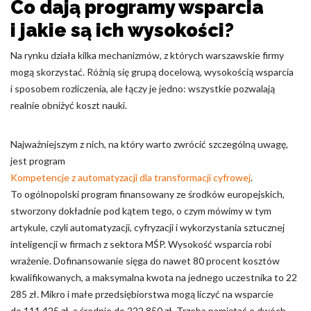
Co dają programy wsparcia
i jakie są ich wysokości?
Na rynku działa kilka mechanizmów, z których warszawskie firmy
mogą skorzystać. Różnią się grupą docelową, wysokością wsparcia
i sposobem rozliczenia, ale łączy je jedno: wszystkie pozwalają
realnie obniżyć koszt nauki.
Najważniejszym z nich, na który warto zwrócić szczególną uwagę,
jest program
Kompetencje z automatyzacji dla transformacji cyfrowej
.
To ogólnopolski program finansowany ze środków europejskich,
stworzony dokładnie pod kątem tego, o czym mówimy w tym
artykule, czyli automatyzacji, cyfryzacji i wykorzystania sztucznej
inteligencji w firmach z sektora MŚP. Wysokość wsparcia robi
wrażenie. Dofinansowanie sięga do nawet 80 procent kosztów
kwalifikowanych, a maksymalna kwota na jednego uczestnika to 22
285 zł. Mikro i małe przedsiębiorstwa mogą liczyć na wsparcie
do 111 425 zł, a średnie do 222 850 zł. Trzeba pamiętać o dwóch