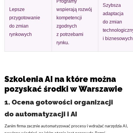
Programy
Szybsza
Lepsze
wspierają rozwój
adaptacja
przygotowanie
kompetencji
do zmian
do zmian
zgodnych
technologiczn
rynkowych
z potrzebami
i biznesowych
rynku.
Szkolenia AI na które można
pozyskać środki w Warszawie
1. Ocena gotowości organizacji
do automatyzacji i AI
Zanim firma zacznie automatyzować procesy i wdrażać narzędzia AI,
powinna wiedzieć, na jakim etapie jest naprawdę. Brzmi