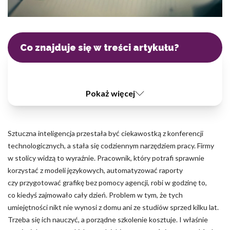
informacji, które zmieniają wygląd lub funkcjonowanie strony, np.
preferowany język lub region, w którym znajduje się użytkownik.
Statystyka
Co znajduje się w treści artykułu?
Statystyczne pliki cookie pomagają właścicielem stron internetowy
zrozumieć, w jaki sposób różni użytkownicy zachowują się na stronie,
gromadząc i zgłaszając anonimowe informacje.
Pokaż więcej
Marketing
Marketingowe pliki cookie stosowane są w celu śledzenia
Sztuczna inteligencja przestała być ciekawostką z konferencji
użytkowników na stronach internetowych. Celem jest wyświetlanie
technologicznych, a stała się codziennym narzędziem pracy. Firmy
reklam, które są istotne i interesujące dla poszczególnych
użytkowników i tym samym bardziej cenne dla wydawców i
w stolicy widzą to wyraźnie. Pracownik, który potrafi sprawnie
reklamodawców strony trzeciej.
korzystać z modeli językowych, automatyzować raporty
czy przygotować grafikę bez pomocy agencji, robi w godzinę to,
co kiedyś zajmowało cały dzień. Problem w tym, że tych
Nieklasyfikowane
umiejętności nikt nie wynosi z domu ani ze studiów sprzed kilku lat.
Nieklasyfikowane pliki cookie, to pliki, które są w procesie
Trzeba się ich nauczyć, a porządne szkolenie kosztuje. I właśnie
klasyfikowania, wraz z dostawcami poszczególnych ciasteczek.