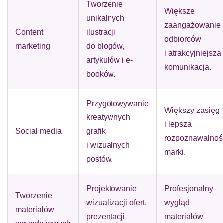
Tworzenie
Większe
unikalnych
zaangażowanie
Content
ilustracji
odbiorców
marketing
do blogów,
i atrakcyjniejsza
artykułów i e-
komunikacja.
booków.
Przygotowywanie
Większy zasięg
kreatywnych
i lepsza
Social media
grafik
rozpoznawalnoś
i wizualnych
marki.
postów.
Projektowanie
Profesjonalny
Tworzenie
wizualizacji ofert,
wygląd
materiałów
prezentacji
materiałów