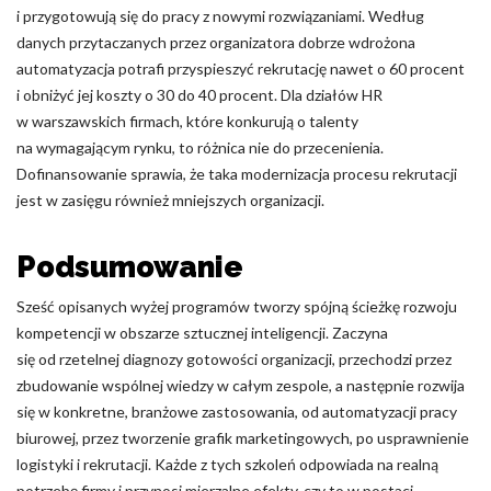
i przygotowują się do pracy z nowymi rozwiązaniami. Według
danych przytaczanych przez organizatora dobrze wdrożona
automatyzacja potrafi przyspieszyć rekrutację nawet o 60 procent
i obniżyć jej koszty o 30 do 40 procent. Dla działów HR
w warszawskich firmach, które konkurują o talenty
na wymagającym rynku, to różnica nie do przecenienia.
Dofinansowanie sprawia, że taka modernizacja procesu rekrutacji
jest w zasięgu również mniejszych organizacji.
Podsumowanie
Sześć opisanych wyżej programów tworzy spójną ścieżkę rozwoju
kompetencji w obszarze sztucznej inteligencji. Zaczyna
się od rzetelnej diagnozy gotowości organizacji, przechodzi przez
zbudowanie wspólnej wiedzy w całym zespole, a następnie rozwija
się w konkretne, branżowe zastosowania, od automatyzacji pracy
biurowej, przez tworzenie grafik marketingowych, po usprawnienie
logistyki i rekrutacji. Każde z tych szkoleń odpowiada na realną
potrzebę firmy i przynosi mierzalne efekty, czy to w postaci