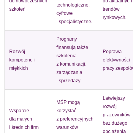
do nowoczesnych
do aktualnych
technologiczne,
szkoleń
trendów
cyfrowe
rynkowych.
i specjalistyczne.
Programy
finansują także
Rozwój
Poprawa
szkolenia
kompetencji
efektywności
z komunikacji,
miękkich
pracy zespołó
zarządzania
i sprzedaży.
Łatwiejszy
MŚP mogą
rozwój
Wsparcie
korzystać
pracowników
dla małych
z preferencyjnych
bez dużego
i średnich firm
warunków
obciążenia