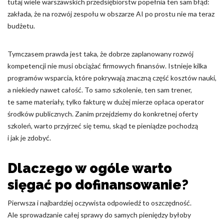
tutaj wiele warszawskich przedsiębiorstw popełnia ten sam błąd:
zakłada, że na rozwój zespołu w obszarze AI po prostu nie ma teraz
budżetu.
Odrzuć
Zapisz moje preferencje
Tymczasem prawda jest taka, że dobrze zaplanowany rozwój
kompetencji nie musi obciążać firmowych finansów. Istnieje kilka
Akceptuj wszystko
programów wsparcia, które pokrywają znaczną część kosztów nauki,
a niekiedy nawet całość. To samo szkolenie, ten sam trener,
te same materiały, tylko fakturę w dużej mierze opłaca operator
środków publicznych. Zanim przejdziemy do konkretnej oferty
szkoleń, warto przyjrzeć się temu, skąd te pieniądze pochodzą
i jak je zdobyć.
Dlaczego w ogóle warto
sięgać po dofinansowanie?
Pierwsza i najbardziej oczywista odpowiedź to oszczędność.
Ale sprowadzanie całej sprawy do samych pieniędzy byłoby