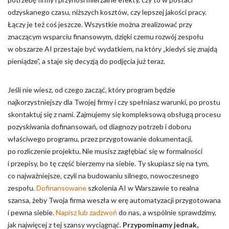
odzyskanego czasu, niższych kosztów, czy lepszej jakości pracy.
Łączy je też coś jeszcze. Wszystkie można zrealizować przy
znaczącym wsparciu finansowym, dzięki czemu rozwój zespołu
w obszarze AI przestaje być wydatkiem, na który „kiedyś się znajdą
pieniądze”, a staje się decyzją do podjęcia już teraz.
Jeśli nie wiesz, od czego zacząć, który program będzie
najkorzystniejszy dla Twojej firmy i czy spełniasz warunki, po prostu
skontaktuj się z nami. Zajmujemy się kompleksową obsługą procesu
pozyskiwania dofinansowań, od diagnozy potrzeb i doboru
właściwego programu, przez przygotowanie dokumentacji,
po rozliczenie projektu. Nie musisz zagłębiać się w formalności
i przepisy, bo tę część bierzemy na siebie. Ty skupiasz się na tym,
co najważniejsze, czyli na budowaniu silnego, nowoczesnego
zespołu.
Dofinansowane
szkolenia AI w Warszawie to realna
szansa, żeby Twoja firma weszła w erę automatyzacji przygotowana
i pewna siebie.
Napisz lub zadzwoń
do nas, a wspólnie sprawdzimy,
jak najwięcej z tej szansy wyciągnąć.
Przypominamy jednak,