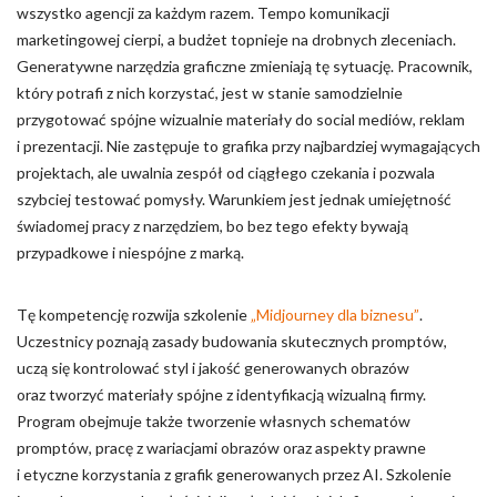
wszystko agencji za każdym razem. Tempo komunikacji
marketingowej cierpi, a budżet topnieje na drobnych zleceniach.
Generatywne narzędzia graficzne zmieniają tę sytuację. Pracownik,
który potrafi z nich korzystać, jest w stanie samodzielnie
przygotować spójne wizualnie materiały do social mediów, reklam
i prezentacji. Nie zastępuje to grafika przy najbardziej wymagających
projektach, ale uwalnia zespół od ciągłego czekania i pozwala
szybciej testować pomysły. Warunkiem jest jednak umiejętność
świadomej pracy z narzędziem, bo bez tego efekty bywają
przypadkowe i niespójne z marką.
Tę kompetencję rozwija szkolenie
„Midjourney dla biznesu”
.
Uczestnicy poznają zasady budowania skutecznych promptów,
uczą się kontrolować styl i jakość generowanych obrazów
oraz tworzyć materiały spójne z identyfikacją wizualną firmy.
Program obejmuje także tworzenie własnych schematów
promptów, pracę z wariacjami obrazów oraz aspekty prawne
i etyczne korzystania z grafik generowanych przez AI. Szkolenie