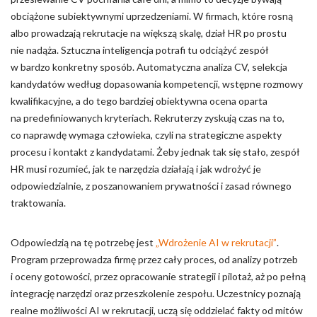
obciążone subiektywnymi uprzedzeniami. W firmach, które rosną
albo prowadzają rekrutacje na większą skalę, dział HR po prostu
nie nadąża. Sztuczna inteligencja potrafi tu odciążyć zespół
w bardzo konkretny sposób. Automatyczna analiza CV, selekcja
kandydatów według dopasowania kompetencji, wstępne rozmowy
kwalifikacyjne, a do tego bardziej obiektywna ocena oparta
na predefiniowanych kryteriach. Rekruterzy zyskują czas na to,
co naprawdę wymaga człowieka, czyli na strategiczne aspekty
procesu i kontakt z kandydatami. Żeby jednak tak się stało, zespół
HR musi rozumieć, jak te narzędzia działają i jak wdrożyć je
odpowiedzialnie, z poszanowaniem prywatności i zasad równego
traktowania.
Odpowiedzią na tę potrzebę jest
„Wdrożenie AI w rekrutacji”
.
Program przeprowadza firmę przez cały proces, od analizy potrzeb
i oceny gotowości, przez opracowanie strategii i pilotaż, aż po pełną
integrację narzędzi oraz przeszkolenie zespołu. Uczestnicy poznają
realne możliwości AI w rekrutacji, uczą się oddzielać fakty od mitów