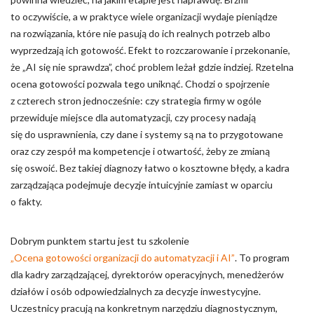
to oczywiście, a w praktyce wiele organizacji wydaje pieniądze
na rozwiązania, które nie pasują do ich realnych potrzeb albo
wyprzedzają ich gotowość. Efekt to rozczarowanie i przekonanie,
że „AI się nie sprawdza”, choć problem leżał gdzie indziej. Rzetelna
ocena gotowości pozwala tego uniknąć. Chodzi o spojrzenie
z czterech stron jednocześnie: czy strategia firmy w ogóle
przewiduje miejsce dla automatyzacji, czy procesy nadają
się do usprawnienia, czy dane i systemy są na to przygotowane
oraz czy zespół ma kompetencje i otwartość, żeby ze zmianą
się oswoić. Bez takiej diagnozy łatwo o kosztowne błędy, a kadra
zarządzająca podejmuje decyzje intuicyjnie zamiast w oparciu
o fakty.
Dobrym punktem startu jest tu szkolenie
„Ocena gotowości organizacji do automatyzacji i AI”
. To program
dla kadry zarządzającej, dyrektorów operacyjnych, menedżerów
działów i osób odpowiedzialnych za decyzje inwestycyjne.
Uczestnicy pracują na konkretnym narzędziu diagnostycznym,