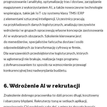
prognozowanie i analitykę, optymalizację tras i dostaw, zarządzanie
magazynem z wykorzystaniem AI, a także nowoczesne technologie
wspierające, takie jak IoT czy systemy klasy TMS i ERP
z elementami sztucznej inteligencji. Uczestnicy pracują
na przykładowych danych logistycznych, analizują rzeczywiste
wdrożenia i w grupach opracowują własne koncepcje zastosowania
AI w wybranych obszarach. Szkolenie kierowane jest
do menedżerów, specjalistów łańcucha dostaw i osób
odpowiedzialnych za transformację cyfrową w firmie.
Dla warszawskich przedsiębiorstw logistycznych, których
w aglomeracji nie brakuje, realizacja tego programu
z dofinansowaniem to sposób na wzmocnienie przewagi
konkurencyjnej bez nadwyrężania budżetu.
6. Wdrożenie AI w rekrutacji
Znalezienie dobrego pracownika to dziś proces długi, kosztowny
i obarczony błędami. Rekruterzy toną w setkach aplikacji,
przesiewanie CV pochłania całe dni, a mimo to decyzje bywają