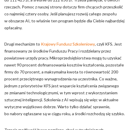
rzeczach. Pomoc z naszej strony dotyczy firm chcących przeszkolić
co najmniej cztery osoby. Jeśli planujesz rozwój całego zespołu
w obszarze AI, to właśnie ten program będzie dla Ciebie najbardziej
opłacalny.
Drugi mechanizm to
Krajowy Fundusz Szkoleniowy
, czyli KFS. Jest
finansowany ze środków Funduszu Pracy i rozdzielany przez
powiatowe urzędy pracy. Mikroprzedsiębiorstwa mogą tu uzyskać
nawet 90 procent dofinansowania kosztów kształcenia, pozostałe
firmy do 70 procent, a maksymalna kwota to równowartość 200
procent przeciętnego wynagrodzenia na uczestnika. Co ważne,
jednym z priorytetów KFS jest wsparcie kształcenia związanego
ze zmianami technologicznymi, w tym wprost z wykorzystaniem
sztucznej inteligencji. Szkolenia z AI wpisują się więc w aktualne
wytyczne wyjątkowo dobrze. Warto tylko działać sprawnie,
bo nabory ogłaszane są w ciągu roku, a środki rozchodzą się szybko.
Trzecia możliwość bywa pomijana, choć w trudniejszych