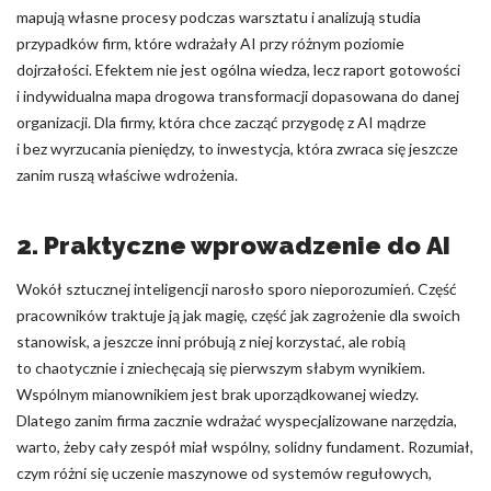
mapują własne procesy podczas warsztatu i analizują studia
przypadków firm, które wdrażały AI przy różnym poziomie
dojrzałości. Efektem nie jest ogólna wiedza, lecz raport gotowości
i indywidualna mapa drogowa transformacji dopasowana do danej
organizacji. Dla firmy, która chce zacząć przygodę z AI mądrze
i bez wyrzucania pieniędzy, to inwestycja, która zwraca się jeszcze
zanim ruszą właściwe wdrożenia.
2. Praktyczne wprowadzenie do AI
Wokół sztucznej inteligencji narosło sporo nieporozumień. Część
pracowników traktuje ją jak magię, część jak zagrożenie dla swoich
stanowisk, a jeszcze inni próbują z niej korzystać, ale robią
to chaotycznie i zniechęcają się pierwszym słabym wynikiem.
Wspólnym mianownikiem jest brak uporządkowanej wiedzy.
Dlatego zanim firma zacznie wdrażać wyspecjalizowane narzędzia,
warto, żeby cały zespół miał wspólny, solidny fundament. Rozumiał,
czym różni się uczenie maszynowe od systemów regułowych,