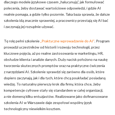
dlaczego modele językowe czasem „halucynują”, jak formułować
polecenia, żeby dostawać wartościowe odpowiedzi, i gdzie AI
realnie pomaga, a gdzie tylko pozornie. Taka baza sprawia, że dalsze
szkolenia idą znacznie sprawniej, a pracownicy przestają się AI bać
i zaczynają jej rozsądnie używać.
Tę rolę pełni szkolenie
„Praktyczne wprowadzenie do AI”
. Program
prowadzi uczestników od historii i rozwoju technologii, przez
kluczowe pojęcia, aż po realne zastosowania w marketingu, HR,
obsłudze klienta i analizie danych. Duży nacisk położono na naukę
tworzenia skutecznych promptów oraz na praktyczne ćwiczenia
z narzędziami AI. Szkolenie sprawdzi się zarówno dla osób, które
dopiero zaczynają, jak i dla tych, które chcą poukładać posiadaną
wiedzę. To naturalny pierwszy krok dla firmy, która chce, żeby
kompetencje cyfrowe stały się standardem w całej organizacji,
a nie domeną kilku entuzjastów. Realizowane jako dofinansowane
szkolenia AI w Warszawie daje zespołowi wspólny język
technologiczny niewielkim kosztem.