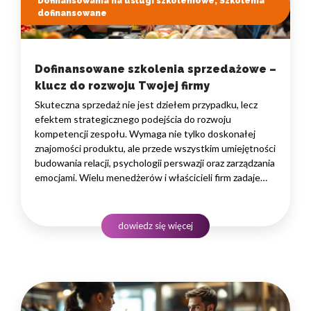
Dofinansowania na usługi szkoleniowe, Szkolenia
dofinansowane
Dofinansowane szkolenia sprzedażowe –
klucz do rozwoju Twojej firmy
Skuteczna sprzedaż nie jest dziełem przypadku, lecz
efektem strategicznego podejścia do rozwoju
kompetencji zespołu. Wymaga nie tylko doskonałej
znajomości produktu, ale przede wszystkim umiejętności
budowania relacji, psychologii perswazji oraz zarządzania
emocjami. Wielu menedżerów i właścicieli firm zadaje
sobie pytanie, jak przeszkolić handlowców, by ich praca
przynosiła realne wyniki, nie obciążając przy tym
nadmiernie budżetu operacyjnego. Odpowiedzią
dowiedz się więcej
na to wyzwanie są profesjonalne programy rozwojowe,…