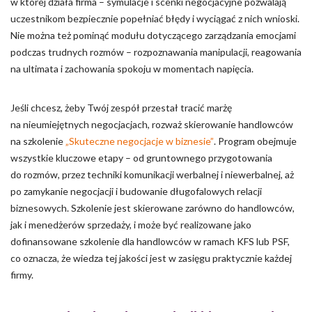
w której działa firma – symulacje i scenki negocjacyjne pozwalają
uczestnikom bezpiecznie popełniać błędy i wyciągać z nich wnioski.
Nie można też pominąć modułu dotyczącego zarządzania emocjami
podczas trudnych rozmów – rozpoznawania manipulacji, reagowania
na ultimata i zachowania spokoju w momentach napięcia.
Jeśli chcesz, żeby Twój zespół przestał tracić marżę
na nieumiejętnych negocjacjach, rozważ skierowanie handlowców
na szkolenie
„Skuteczne negocjacje w biznesie”
. Program obejmuje
wszystkie kluczowe etapy – od gruntownego przygotowania
do rozmów, przez techniki komunikacji werbalnej i niewerbalnej, aż
po zamykanie negocjacji i budowanie długofalowych relacji
biznesowych. Szkolenie jest skierowane zarówno do handlowców,
jak i menedżerów sprzedaży, i może być realizowane jako
dofinansowane szkolenie dla handlowców w ramach KFS lub PSF,
co oznacza, że wiedza tej jakości jest w zasięgu praktycznie każdej
firmy.