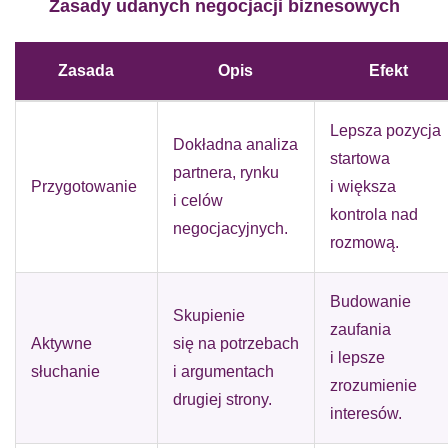
Zasady udanych negocjacji biznesowych
Zasada
Opis
Efekt
Lepsza pozycja
Dokładna analiza
startowa
partnera, rynku
Przygotowanie
i większa
i celów
kontrola nad
negocjacyjnych.
rozmową.
Budowanie
Skupienie
zaufania
Aktywne
się na potrzebach
i lepsze
słuchanie
i argumentach
zrozumienie
drugiej strony.
interesów.