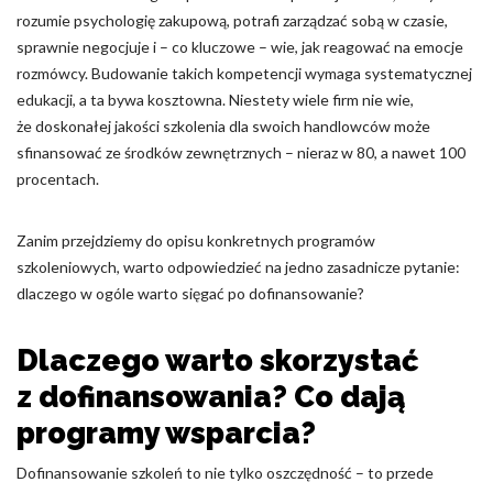
Nieklasyfikowane pliki cookie, to pliki, które są w procesie
rozumie psychologię zakupową, potrafi zarządzać sobą w czasie,
klasyfikowania, wraz z dostawcami poszczególnych ciasteczek.
sprawnie negocjuje i – co kluczowe – wie, jak reagować na emocje
rozmówcy. Budowanie takich kompetencji wymaga systematycznej
edukacji, a ta bywa kosztowna. Niestety wiele firm nie wie,
Odrzuć
że doskonałej jakości szkolenia dla swoich handlowców może
Zapisz moje preferencje
sfinansować ze środków zewnętrznych – nieraz w 80, a nawet 100
procentach.
Akceptuj wszystko
Zanim przejdziemy do opisu konkretnych programów
szkoleniowych, warto odpowiedzieć na jedno zasadnicze pytanie:
dlaczego w ogóle warto sięgać po dofinansowanie?
Dlaczego warto skorzystać
z dofinansowania? Co dają
programy wsparcia?
Dofinansowanie szkoleń to nie tylko oszczędność – to przede