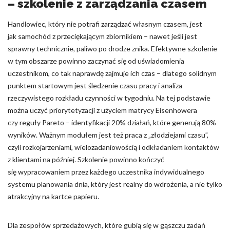
– szkolenie z zarządzania czasem
Handlowiec, który nie potrafi zarządzać własnym czasem, jest
jak samochód z przeciękającym zbiornikiem – nawet jeśli jest
sprawny technicznie, paliwo po drodze znika. Efektywne szkolenie
w tym obszarze powinno zaczynać się od uświadomienia
uczestnikom, co tak naprawdę zajmuje ich czas – dlatego solidnym
punktem startowym jest śledzenie czasu pracy i analiza
rzeczywistego rozkładu czynności w tygodniu. Na tej podstawie
można uczyć priorytetyzacji z użyciem matrycy Eisenhowera
czy reguły Pareto – identyfikacji 20% działań, które generują 80%
wyników. Ważnym modułem jest też praca z „złodziejami czasu”,
czyli rozkojarzeniami, wielozadaniowością i odkładaniem kontaktów
z klientami na później. Szkolenie powinno kończyć
się wypracowaniem przez każdego uczestnika indywidualnego
systemu planowania dnia, który jest realny do wdrożenia, a nie tylko
atrakcyjny na kartce papieru.
Dla zespołów sprzedażowych, które gubią się w gąszczu zadań