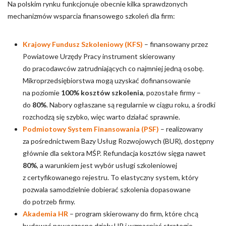
Na polskim rynku funkcjonuje obecnie kilka sprawdzonych
mechanizmów wsparcia finansowego szkoleń dla firm:
Krajowy Fundusz Szkoleniowy (KFS)
– finansowany przez
Powiatowe Urzędy Pracy instrument skierowany
do pracodawców zatrudniających co najmniej jedną osobę.
Mikroprzedsiębiorstwa mogą uzyskać dofinansowanie
na poziomie
100% kosztów szkolenia
, pozostałe firmy –
do
80%
. Nabory ogłaszane są regularnie w ciągu roku, a środki
rozchodzą się szybko, więc warto działać sprawnie.
Podmiotowy System Finansowania (PSF)
– realizowany
za pośrednictwem Bazy Usług Rozwojowych (BUR), dostępny
głównie dla sektora MŚP. Refundacja kosztów sięga nawet
80%
, a warunkiem jest wybór usługi szkoleniowej
z certyfikowanego rejestru. To elastyczny system, który
pozwala samodzielnie dobierać szkolenia dopasowane
do potrzeb firmy.
Akademia HR
– program skierowany do firm, które chcą
budować nowoczesne działy HR i wzmacniać strategie