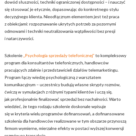
dowód słuszności, techniki ograniczonej dostępności – i nauczyć
się stosować je etycznie, dopasowując do konkretnego stylu
decyzyjnego klienta. Nieodłącznym elementem jest też praca
z obiekcjami: rozpoznawanie ukrytych potrzeb za pozornymi
odmowami i techniki neutralizowania wątpliwości bez presji
i natarczywości.
Szkolenie
„Psychologia sprzedaży telefonicznej”
to kompleksowy
program dla konsultantów telefonicznych, handlowców
pracujących zdalnie i przedstawicieli działów telemarketingu.
Program łączy wiedzę psychologiczną z warsztatem
komunikacyjnym – uczestnicy budują własne skrypty rozmów,
ćwiczą w symulacjach z różnymi typami klientów i uczą się,
jak profesjonalnie finalizować sprzedaż bez nachalności. Warto
wiedzieć, że tego rodzaju szkolenie doskonale wpisuje
się w kryteria wielu programów dofinansowań, a dofinansowane
szkolenia dla handlowców realizowane w tym obszarze przynoszą
firmom wymierne, mierzalne efekty w postaci wyższej konwersji
rozmów na transakcje.