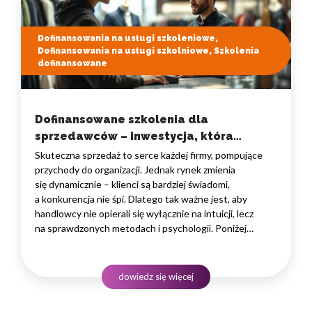
Dofinansowania na usługi szkoleniowe,
Dofinansowania na usługi szkolniowe, Szkolenia
dofinansowane
Dofinansowane szkolenia dla
sprzedawców – inwestycja, która
zwraca się w wynikach
Skuteczna sprzedaż to serce każdej firmy, pompujące
przychody do organizacji. Jednak rynek zmienia
się dynamicznie – klienci są bardziej świadomi,
a konkurencja nie śpi. Dlatego tak ważne jest, aby
handlowcy nie opierali się wyłącznie na intuicji, lecz
na sprawdzonych metodach i psychologii. Poniżej
przedstawiamy przegląd kluczowych obszarów rozwoju
oraz dofinansowane szkolenia dla sprzedawców, które
pomogą Twojemu zespołowi wejść na wyższy poziom
dowiedz się więcej
efektywności. Budżet szkoleniowy bez obciążeń…