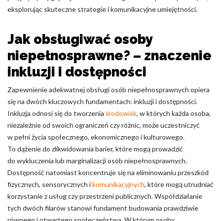
eksplorując skuteczne strategie i komunikacyjne umiejętności.
Nieklasyfikowane pliki cookie, to pliki, które są w procesie
klasyfikowania, wraz z dostawcami poszczególnych ciasteczek.
Jak obsługiwać osoby
niepełnosprawne? – znaczenie
Odrzuć
inkluzji i dostępności
Zapisz moje preferencje
Zapewnienie adekwatnej obsługi osób niepełnosprawnych opiera
Akceptuj wszystko
się na dwóch kluczowych fundamentach: inkluzji i dostępności.
Inkluzja odnosi się do tworzenia
środowisk
, w których każda osoba,
niezależnie od swoich ograniczeń czy różnic, może uczestniczyć
w pełni życia społecznego, ekonomicznego i kulturowego.
To dążenie do zlikwidowania barier, które mogą prowadzić
do wykluczenia lub marginalizacji osób niepełnosprawnych.
Dostępność natomiast koncentruje się na eliminowaniu przeszkód
fizycznych, sensorycznych i
komunikacyjnych
, które mogą utrudniać
korzystanie z usług czy przestrzeni publicznych. Współdziałanie
tych dwóch filarów stanowi fundament budowania prawdziwie
równego i otwartego społeczeństwa. W którym osoby