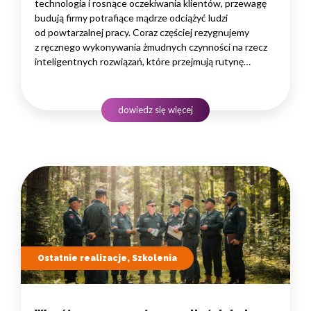
technologia i rosnące oczekiwania klientów, przewagę
budują firmy potrafiące mądrze odciążyć ludzi
od powtarzalnej pracy. Coraz częściej rezygnujemy
z ręcznego wykonywania żmudnych czynności na rzecz
inteligentnych rozwiązań, które przejmują rutynę
i uwalniają czas na zadania naprawdę wymagające
ludzkiego myślenia. Wybór właściwego programu
rozwojowego to decyzja strategiczna — wpływa
dowiedz się więcej
na wydajność zespołów,…
Ostatnie realizacje, Szkolenia