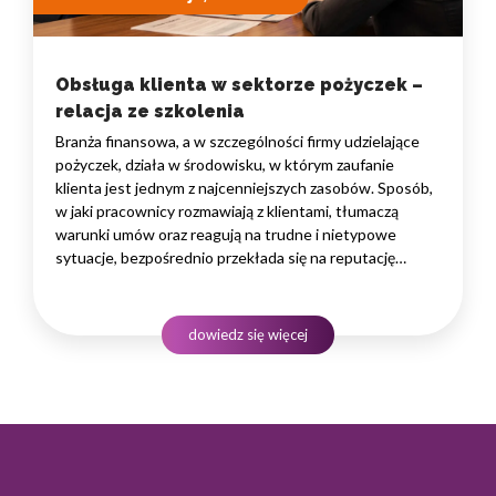
Obsługa klienta w sektorze pożyczek –
relacja ze szkolenia
Branża finansowa, a w szczególności firmy udzielające
pożyczek, działa w środowisku, w którym zaufanie
klienta jest jednym z najcenniejszych zasobów. Sposób,
w jaki pracownicy rozmawiają z klientami, tłumaczą
warunki umów oraz reagują na trudne i nietypowe
sytuacje, bezpośrednio przekłada się na reputację
instytucji i jej wyniki finansowe. Dlatego obsługa klienta
w sektorze pożyczek wymaga nie tylko solidnej wiedzy
produktowej, lecz także rozwiniętych kompetencji
dowiedz się więcej
komunikacyjnych, empatii…