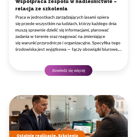
Współpraca zespołu w nadleśnictwie –
relacja ze szkolenia
Praca w jednostkach zarządzających lasami opiera
się przede wszystkim na ludziach, którzy każdego dnia
muszą sprawnie dzielić się informacjami, planować
zadania w terenie oraz reagować na zmieniające
się warunki przyrodnicze i organizacyjne. Specyfika tego
środowiska jest wyjątkowa — łączy obowiązki biurowe,
administracyjne i finansowe z pracą w lesie, często
rozproszoną na dużym obszarze i wymagającą szybkiego
podejmowania decyzji. W takim środowisku
dowiedz się więcej
to nie pojedyncze kompetencje, lecz dobrze…
Ostatnie realizacje, Szkolenia