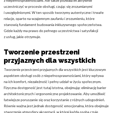
z niepełnosprawnościami. Ale także pozwala im aktywnie
uczestniczyć w procesie obsługi, czując się zrozumianymi
i uwzględnionymi. W ten sposób tworzymy autentyczne i trwałe
relacje, oparte na wzajemnym zaufaniu i zrozumieniu, które
stanowią fundament budowania inkluzywnego społeczeństwa.
Gdzie każdy ma prawo do pełnego uczestnictwa i satysfakcji
z usług, jakie otrzymuje.
Tworzenie przestrzeni
przyjaznych dla wszystkich
Tworzenie przestrzeni przyjaznych dla wszystkich jest kluczowym
aspektem obsługi osób z niepełnosprawnościami, który wpływa
na ich komfort, niezależność i pełny udział w życiu społecznym.
Fizyczna dostępność jest tutaj istotna, obejmując eliminację barier
architektonicznych i ergonomiczne projektowanie. Aby umożliwić
łatwiejsze poruszanie się oraz korzystanie z różnych udogodnień.
Równie ważna jest jednak dostępność emocjonalna, która obejmuje
stworzenie atmosfery akceptacji, w której każda osoba czuje