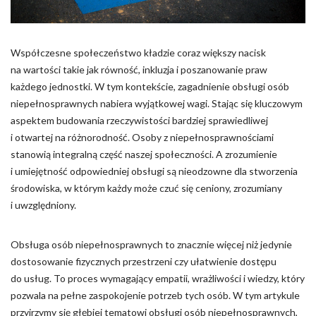
Pliki cookie dotyczące preferencji umożliwiają stronie
zapamiętanie informacji, które zmieniają wygląd lub
funkcjonowanie strony, np. preferowany język lub region, w
którym znajduje się użytkownik.
Współczesne społeczeństwo kładzie coraz większy nacisk
na wartości takie jak równość, inkluzja i poszanowanie praw
Statystyka
każdego jednostki. W tym kontekście, zagadnienie obsługi osób
niepełnosprawnych nabiera wyjątkowej wagi. Stając się kluczowym
Statystyczne pliki cookie pomagają właścicielem stron
aspektem budowania rzeczywistości bardziej sprawiedliwej
internetowych zrozumieć, w jaki sposób różni użytkownicy
zachowują się na stronie, gromadząc i zgłaszając anonimowe
i otwartej na różnorodność. Osoby z niepełnosprawnościami
informacje.
stanowią integralną część naszej społeczności. A zrozumienie
i umiejętność odpowiedniej obsługi są nieodzowne dla stworzenia
środowiska, w którym każdy może czuć się ceniony, zrozumiany
Marketing
i uwzględniony.
Marketingowe pliki cookie stosowane są w celu śledzenia
użytkowników na stronach internetowych. Celem jest
Obsługa osób niepełnosprawnych to znacznie więcej niż jedynie
wyświetlanie reklam, które są istotne i interesujące dla
poszczególnych użytkowników i tym samym bardziej cenne dla
dostosowanie fizycznych przestrzeni czy ułatwienie dostępu
wydawców i reklamodawców strony trzeciej.
do usług. To proces wymagający empatii, wrażliwości i wiedzy, który
pozwala na pełne zaspokojenie potrzeb tych osób. W tym artykule
Nieklasyfikowane
przyjrzymy się głębiej tematowi obsługi osób niepełnosprawnych,