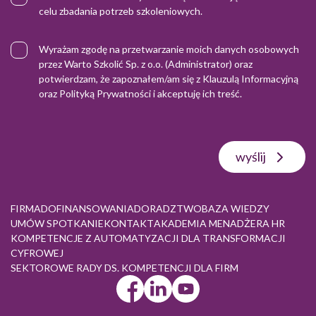
celu zbadania potrzeb szkoleniowych.
Wyrażam zgodę na przetwarzanie moich danych osobowych
przez Warto Szkolić Sp. z o.o. (Administrator) oraz
potwierdzam, że zapoznałem/am się z
Klauzulą Informacyjną
oraz
Polityką Prywatności
i akceptuję ich treść.
wyślij
FIRMA
DOFINANSOWANIA
DORADZTWO
BAZA WIEDZY
UMÓW SPOTKANIE
KONTAKT
AKADEMIA MENADŻERA HR
KOMPETENCJE Z AUTOMATYZACJI DLA TRANSFORMACJI
CYFROWEJ
SEKTOROWE RADY DS. KOMPETENCJI DLA FIRM