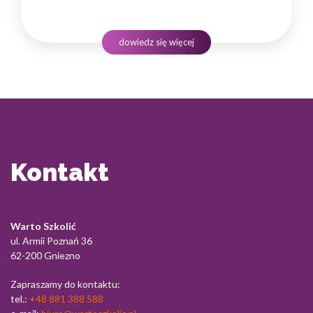
instytucji i jej wyniki finansowe. Dlatego obsługa klienta
w sektorze pożyczek wymaga nie tylko solidnej wiedzy
produktowej, lecz także rozwiniętych kompetencji
dowiedz się więcej
komunikacyjnych, empatii…
Kontakt
Warto Szkolić
ul. Armii Poznań 36
62-200 Gniezno
Zapraszamy do kontaktu:
tel.:
+48 881 388 588