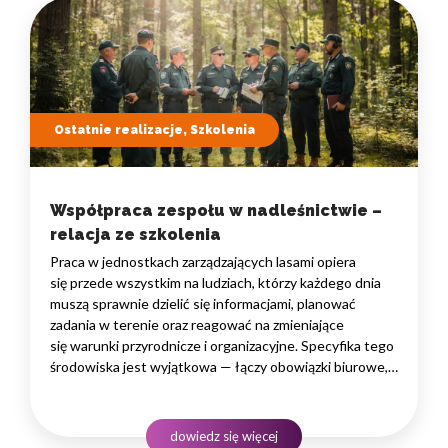
Ostatnie realizacje, Szkolenia
Współpraca zespołu w nadleśnictwie –
relacja ze szkolenia
Praca w jednostkach zarządzających lasami opiera
się przede wszystkim na ludziach, którzy każdego dnia
muszą sprawnie dzielić się informacjami, planować
zadania w terenie oraz reagować na zmieniające
się warunki przyrodnicze i organizacyjne. Specyfika tego
środowiska jest wyjątkowa — łączy obowiązki biurowe,
administracyjne i finansowe z pracą w lesie, często
rozproszoną na dużym obszarze i wymagającą szybkiego
podejmowania decyzji. W takim środowisku
dowiedz się więcej