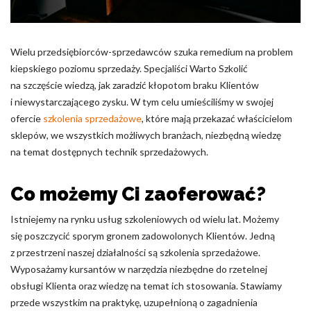
Pliki cookie dotyczące preferencji umożliwiają stronie
zapamiętanie informacji, które zmieniają wygląd lub
funkcjonowanie strony, np. preferowany język lub region, w
którym znajduje się użytkownik.
Wielu przedsiębiorców-sprzedawców szuka remedium na problem
kiepskiego poziomu sprzedaży. Specjaliści Warto Szkolić
Statystyka
na szczęście wiedzą, jak zaradzić kłopotom braku Klientów
i niewystarczającego zysku. W tym celu umieściliśmy w swojej
Statystyczne pliki cookie pomagają właścicielem stron
ofercie
szkolenia sprzedażowe
, które mają przekazać właścicielom
internetowych zrozumieć, w jaki sposób różni użytkownicy
zachowują się na stronie, gromadząc i zgłaszając anonimowe
sklepów, we wszystkich możliwych branżach, niezbędną wiedzę
informacje.
na temat dostępnych technik sprzedażowych.
Marketing
Co możemy Ci zaoferować?
Marketingowe pliki cookie stosowane są w celu śledzenia
Istniejemy na rynku usług szkoleniowych od wielu lat. Możemy
użytkowników na stronach internetowych. Celem jest
się poszczycić sporym gronem zadowolonych Klientów. Jedną
wyświetlanie reklam, które są istotne i interesujące dla
z przestrzeni naszej działalności są szkolenia sprzedażowe.
poszczególnych użytkowników i tym samym bardziej cenne dla
wydawców i reklamodawców strony trzeciej.
Wyposażamy kursantów w narzędzia niezbędne do rzetelnej
obsługi Klienta oraz wiedzę na temat ich stosowania. Stawiamy
przede wszystkim na praktykę, uzupełnioną o zagadnienia
Nieklasyfikowane