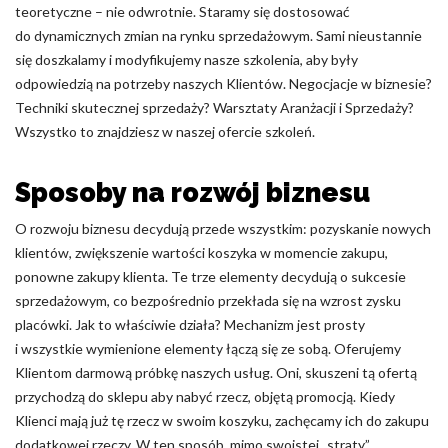
teoretyczne – nie odwrotnie. Staramy się dostosować
Nieklasyfikowane pliki cookie, to pliki, które są w procesie
do dynamicznych zmian na rynku sprzedażowym. Sami nieustannie
klasyfikowania, wraz z dostawcami poszczególnych ciasteczek.
się doszkalamy i modyfikujemy nasze szkolenia, aby były
odpowiedzią na potrzeby naszych Klientów. Negocjacje w biznesie?
Techniki skutecznej sprzedaży? Warsztaty Aranżacji i Sprzedaży?
Odrzuć
Wszystko to znajdziesz w naszej ofercie szkoleń.
Zapisz moje preferencje
Sposoby na rozwój biznesu
Akceptuj wszystko
O rozwoju biznesu decydują przede wszystkim: pozyskanie nowych
klientów, zwiększenie wartości koszyka w momencie zakupu,
ponowne zakupy klienta. Te trze elementy decydują o sukcesie
sprzedażowym, co bezpośrednio przekłada się na wzrost zysku
placówki. Jak to właściwie działa? Mechanizm jest prosty
i wszystkie wymienione elementy łączą się ze sobą. Oferujemy
Klientom darmową próbkę naszych usług. Oni, skuszeni tą ofertą
przychodzą do sklepu aby nabyć rzecz, objętą promocją. Kiedy
Klienci mają już tę rzecz w swoim koszyku, zachęcamy ich do zakupu
dodatkowej rzeczy. W ten sposób, mimo swoistej „straty”