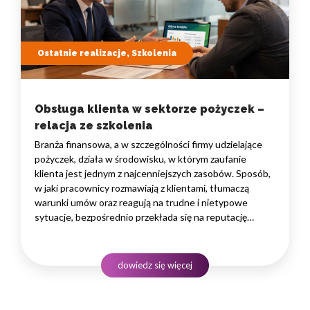
Ostatnie realizacje, Szkolenia
Obsługa klienta w sektorze pożyczek –
relacja ze szkolenia
Branża finansowa, a w szczególności firmy udzielające
pożyczek, działa w środowisku, w którym zaufanie
klienta jest jednym z najcenniejszych zasobów. Sposób,
w jaki pracownicy rozmawiają z klientami, tłumaczą
warunki umów oraz reagują na trudne i nietypowe
sytuacje, bezpośrednio przekłada się na reputację
instytucji i jej wyniki finansowe. Dlatego obsługa klienta
w sektorze pożyczek wymaga nie tylko solidnej wiedzy
produktowej, lecz także rozwiniętych kompetencji
dowiedz się więcej
komunikacyjnych, empatii…