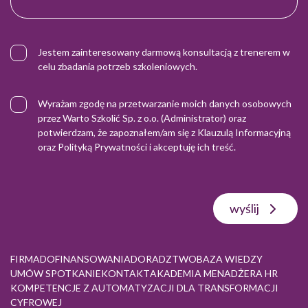
Jestem zainteresowany darmową konsultacją z trenerem w
celu zbadania potrzeb szkoleniowych.
Wyrażam zgodę na przetwarzanie moich danych osobowych
przez Warto Szkolić Sp. z o.o. (Administrator) oraz
potwierdzam, że zapoznałem/am się z
Klauzulą Informacyjną
oraz
Polityką Prywatności
i akceptuję ich treść.
wyślij
FIRMA
DOFINANSOWANIA
DORADZTWO
BAZA WIEDZY
UMÓW SPOTKANIE
KONTAKT
AKADEMIA MENADŻERA HR
KOMPETENCJE Z AUTOMATYZACJI DLA TRANSFORMACJI
CYFROWEJ