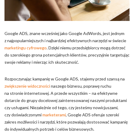
Pliki cookie dotyczące preferencji umożliwiają stronie
zapamiętanie informacji, które zmieniają wygląd lub
funkcjonowanie strony, np. preferowany język lub region, w
którym znajduje się użytkownik.
Google ADS, znane wcześniej jako Google AdWords, jest jednym
Statystyka
z najpopularniejszych i najbardziej efektywnych narzędzi w świecie
Statystyczne pliki cookie pomagają właścicielem stron
marketingu cyfrowego
. Dzięki niemu przedsiębiorcy mogą dotrzeć
internetowych zrozumieć, w jaki sposób różni użytkownicy
do szerokiego grona potencjalnych klientów, precyzyjnie targetując
zachowują się na stronie, gromadząc i zgłaszając anonimowe
swoje reklamy i mierząc ich skuteczność.
informacje.
Rozpoczynając kampanię w Google ADS, stajemy przed szansą na
Marketing
zwiększenie widoczności
naszego biznesu, poprawę ruchu
Marketingowe pliki cookie stosowane są w celu śledzenia
na stronie internetowej. A przede wszystkim – na efektywne
użytkowników na stronach internetowych. Celem jest
dotarcie do grupy docelowej zainteresowanej naszymi produktami
wyświetlanie reklam, które są istotne i interesujące dla
czy usługami. Niezależnie od tego, czy jesteśmy nowicjuszami,
poszczególnych użytkowników i tym samym bardziej cenne dla
czy doświadczonymi
marketerami
, Google ADS oferuje szeroki
wydawców i reklamodawców strony trzeciej.
zakres możliwości i narzędzi, które pozwalają dostosować kampanię
do indywidualnych potrzeb i celów biznesowych.
Nieklasyfikowane