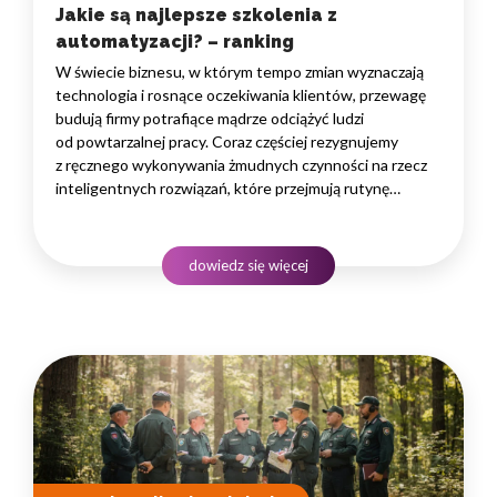
Jakie są najlepsze szkolenia z
automatyzacji? – ranking
W świecie biznesu, w którym tempo zmian wyznaczają
technologia i rosnące oczekiwania klientów, przewagę
budują firmy potrafiące mądrze odciążyć ludzi
od powtarzalnej pracy. Coraz częściej rezygnujemy
z ręcznego wykonywania żmudnych czynności na rzecz
inteligentnych rozwiązań, które przejmują rutynę
i uwalniają czas na zadania naprawdę wymagające
ludzkiego myślenia. Wybór właściwego programu
rozwojowego to decyzja strategiczna — wpływa
dowiedz się więcej
na wydajność zespołów,…