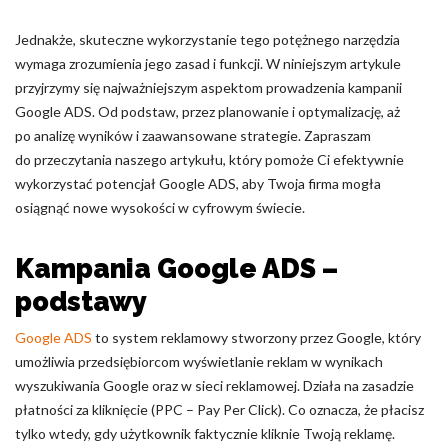
Nieklasyfikowane pliki cookie, to pliki, które są w procesie
Jednakże, skuteczne wykorzystanie tego potężnego narzędzia
klasyfikowania, wraz z dostawcami poszczególnych ciasteczek.
wymaga zrozumienia jego zasad i funkcji. W niniejszym artykule
przyjrzymy się najważniejszym aspektom prowadzenia kampanii
Google ADS. Od podstaw, przez planowanie i optymalizację, aż
Odrzuć
po analizę wyników i zaawansowane strategie. Zapraszam
Zapisz moje preferencje
do przeczytania naszego artykułu, który pomoże Ci efektywnie
wykorzystać potencjał Google ADS, aby Twoja firma mogła
Akceptuj wszystko
osiągnąć nowe wysokości w cyfrowym świecie.
Kampania Google ADS –
podstawy
Google ADS
to system reklamowy stworzony przez Google, który
umożliwia przedsiębiorcom wyświetlanie reklam w wynikach
wyszukiwania Google oraz w sieci reklamowej. Działa na zasadzie
płatności za kliknięcie (PPC – Pay Per Click). Co oznacza, że płacisz
tylko wtedy, gdy użytkownik faktycznie kliknie Twoją reklamę.