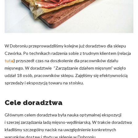
Pliki cookie dotyczące preferencji umożliwiają stronie
zapamiętanie informacji, które zmieniają wygląd lub
funkcjonowanie strony, np. preferowany język lub region, w
którym znajduje się użytkownik.
Statystyka
W Dobroniu przeprowadziliśmy kolejne już doradztwo dla sklepu
Statystyczne pliki cookie pomagają właścicielem stron
Czwórka. Po technikach radzenia sobie z trudnym klientem (relacja
internetowych zrozumieć, w jaki sposób różni użytkownicy
zachowują się na stronie, gromadząc i zgłaszając anonimowe
tutaj
) przyszedł czas na doszkolenie dla pracowników działu
informacje.
mięsnego. W doradztwie “Zarządzanie działem mięsnym” wzięło
udział 18 osób, pracowników sklepu. Zajęliśmy się efektywnością
sprzedaży i ekspozycją towaru na stoisku.
Marketing
Marketingowe pliki cookie stosowane są w celu śledzenia
użytkowników na stronach internetowych. Celem jest
Cele doradztwa
wyświetlanie reklam, które są istotne i interesujące dla
poszczególnych użytkowników i tym samym bardziej cenne dla
Głównym celem doradztwa była nauka optymalnej ekspozycji
wydawców i reklamodawców strony trzeciej.
i szerzej zarządzania ladą mięsno-wędliniarską. W trakcie doradztwa
kładliśmy szczególny nacisk na uwzględnienie konkretnych
Nieklasyfikowane
warunków dostaw i zbytu w sklepie w Dobroniu.