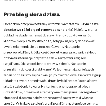
Nieklasyfikowane pliki cookie, to pliki, które są w procesie
klasyfikowania, wraz z dostawcami poszczególnych ciasteczek.
Przebieg doradztwa
Doradztwo przeprowadziliśmy w formie warsztatów.
Czym nasze
Odrzuć
doradztwo różni się od typowego szkolenia?
Najpierw trener
dokładnie zbadał schemat dostaw i trendy popytowe wśród
Zapisz moje preferencje
klientów sklepu. Wszystko po to, żeby jak najlepiej dopasować
Akceptuj wszystko
swoje rekomendacje do potrzeb Czwórki. Następnie
przeprowadziliśmy krótką część teoretyczną: pracownicy sklepu
otrzymali informacje przydatne tak w zarządzaniu mięsem
i wędlinami, jak i w codziennej pracy w sklepie. Następnie
przeszliśmy do części praktycznej. W jednym z najważniejszych
zadań podzieliliśmy się na dwie grupy ćwiczeniowe. Pierwsza z grup
układała towar i sprzedawała, druga była klientem i oceniającym
jakość rozłożenia towaru. Na koniec trener poprawiał błędy
uczestników, pokazywał alternatywne rozwiązania. Szczegółowo
tłumaczył dlaczego należy prezentować towar w taki właśnie
sposób.
W trakcie szkolenia zrealizowaliśmy następujące tematy: