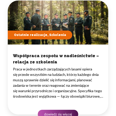
Ostatnie realizacje, Szkolenia
Współpraca zespołu w nadleśnictwie –
relacja ze szkolenia
Praca w jednostkach zarządzających lasami opiera
się przede wszystkim na ludziach, którzy każdego dnia
muszą sprawnie dzielić się informacjami, planować
zadania w terenie oraz reagować na zmieniające
się warunki przyrodnicze i organizacyjne. Specyfika tego
środowiska jest wyjątkowa — łączy obowiązki biurowe,
administracyjne i finansowe z pracą w lesie, często
rozproszoną na dużym obszarze i wymagającą szybkiego
podejmowania decyzji. W takim środowisku
dowiedz się więcej