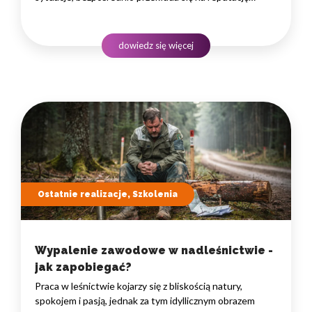
instytucji i jej wyniki finansowe. Dlatego obsługa klienta
w sektorze pożyczek wymaga nie tylko solidnej wiedzy
produktowej, lecz także rozwiniętych kompetencji
dowiedz się więcej
komunikacyjnych, empatii…
Ostatnie realizacje, Szkolenia
Wypalenie zawodowe w nadleśnictwie -
jak zapobiegać?
Praca w leśnictwie kojarzy się z bliskością natury,
spokojem i pasją, jednak za tym idyllicznym obrazem