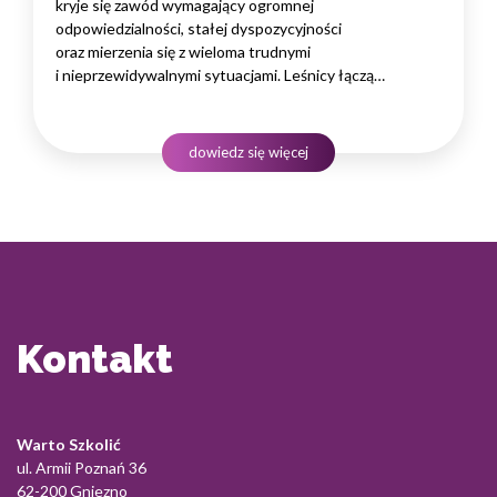
kryje się zawód wymagający ogromnej
odpowiedzialności, stałej dyspozycyjności
oraz mierzenia się z wieloma trudnymi
i nieprzewidywalnymi sytuacjami. Leśnicy łączą
obowiązki terenowe z rosnącą biurokracją, presją
wyników, sezonowymi spiętrzeniami zadań
oraz koniecznością podejmowania decyzji wpływających
dowiedz się więcej
na bezpieczeństwo ludzi i kondycję całego ekosystemu.
Długotrwałe obciążenie psychiczne, brak równowagi
między życiem…
Kontakt
Warto Szkolić
ul. Armii Poznań 36
62-200 Gniezno