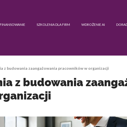
FINANSOWANIE
SZKOLENIA DLA FIRM
WDROŻENIE AI
DORA
nia z budowania zaangażowania pracowników w organizacji
nia z budowania zaang
ganizacji