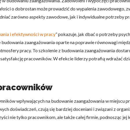
w budowaniu zaangażowania. Zadowoleni i wypoczęci pracownicy
bałości o dobrostan może prowadzić do wypalenia zawodowego, zwi
niać zarówno aspekty zawodowe, jak i indywidualne potrzeby p
nia i efektywności w pracy
” pokazuje, jak dbać o potrzeby psyc
gie budowania zaangażowania oparte na poprawie równowagi mię
atmosfery pracy. To szkolenie z budowania zaangażowania dostar
atysfakcję pracowników. W efekcie liderzy potrafią wdrażać dzia
 pracowników
nników wpływających na budowanie zaangażowania w miejscu pra
wych doświadczeń, czują się bardziej doceniani i związani z org
ści nie tylko pracownikom, ale także całej firmie, podnosząc jej 