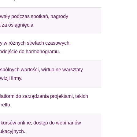
wały podczas spotkań, nagrody
 użytkownicy zachowują się
 za osiągnięcia.
y w różnych strefach czasowych,
odejście do harmonogramu.
 Celem jest wyświetlanie
e dla wydawców i
pólnych wartości, wirtualne warsztaty
wizji firmy.
ególnych ciasteczek.
latform do zarządzania projektami, takich
rello.
eptuj wszystko
kursów online, dostęp do webinariów
dukacyjnych.