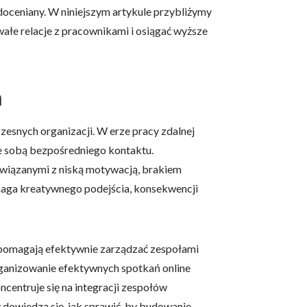
doceniany. W niniejszym artykule przybliżymy
wałe relacje z pracownikami i osiągać wyższe
m
esnych organizacji. W erze pracy zdalnej
ze sobą bezpośredniego kontaktu.
związanymi z niską motywacją, brakiem
maga kreatywnego podejścia, konsekwencji
e pomagają efektywnie zarządzać zespołami
rganizowanie efektywnych spotkań online
entruje się na integracji zespołów
y dowiedzą się, jak sprawić, by budowanie