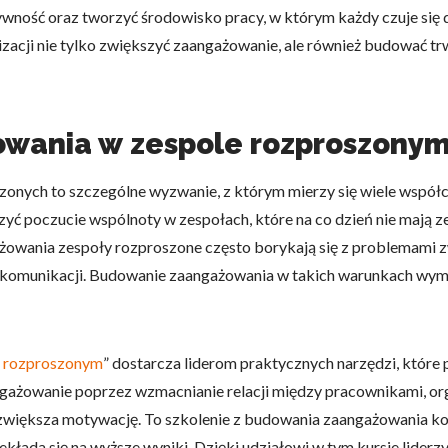
wność oraz tworzyć środowisko pracy, w którym każdy czuje się 
zacji nie tylko zwiększyć zaangażowanie, ale również budować tr
owania w zespole rozproszony
nych to szczególne wyzwanie, z którym mierzy się wiele współcz
rzyć poczucie wspólnoty w zespołach, które na co dzień nie mają 
owania zespoły rozproszone często borykają się z problemami 
i w komunikacji. Budowanie zaangażowania w takich warunkach wy
e rozproszonym
” dostarcza liderom praktycznych narzędzi, któr
angażowanie poprzez wzmacnianie relacji między pracownikami, o
większa motywację. To szkolenie z budowania zaangażowania konc
kłada się na wyższe wyniki. Dzięki udziałowi w tym kursie liderz