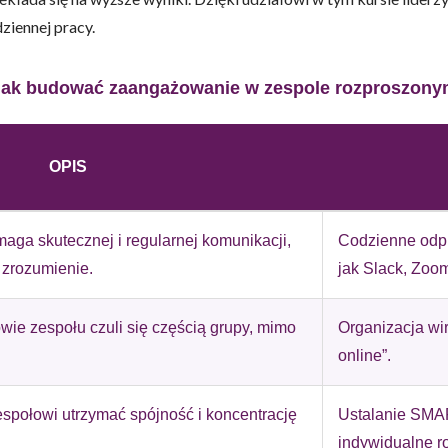
ziennej pracy.
Jak budować zaangażowanie w zespole rozproszony
do spersonalizowania treści i reklam, aby oferować funkcje społeczności
 o tym, jak korzystasz z naszej witryny, udostępniamy partnerom społecz
OPIS
ą połączyć te informacje z innymi danymi otrzymanymi od Ciebie lub uzy
aga skutecznej i regularnej komunikacji,
Codzienne odpr
 zrozumienie.
jak Slack, Zoo
kluczowe znaczenie dla podstawowych funkcji witryny i witryna nie będzi
okie nie przechowują żadnych danych umożliwiających identyfikację osoby
wie zespołu czuli się częścią grupy, mimo
Organizacja wir
online”.
rencji umożliwiają stronie zapamiętanie informacji, które zmieniają wyglą
społowi utrzymać spójność i koncentrację
Ustalanie SMAR
gion, w którym znajduje się użytkownik.
indywidualne 