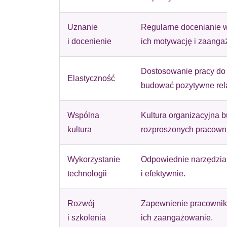
Statystyka
Uznanie
Regularne docenianie 
Statystyczne pliki cookie p
na stronie, gromadząc i zgła
i docenienie
ich motywację i zaanga
Marketing
Dostosowanie pracy do
Elastyczność
budować pozytywne rel
Marketingowe pliki cookie s
reklam, które są istotne i 
reklamodawców strony trzec
Wspólna
Kultura organizacyjna 
kultura
rozproszonych pracown
Nieklasyfikowane
Nieklasyfikowane pliki cooki
Wykorzystanie
Odpowiednie narzędzia
technologii
i efektywnie.
Odrzuć
Rozwój
Zapewnienie pracownik
i szkolenia
ich zaangażowanie.