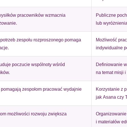
wysiłków pracowników wzmacnia
Publiczne poch
omagają właścicielem stron internetowych zrozumieć, w jaki sposób różni
szając anonimowe informacje.
żowanie.
lub wyróżnienia
 potrzeb zespołu rozproszonego pomaga
Możliwość prac
acje.
indywidualne p
tosowane są w celu śledzenia użytkowników na stronach internetowych.
interesujące dla poszczególnych użytkowników i tym samym bardziej cenn
iej.
buduje poczucie wspólnoty wśród
Definiowanie ws
ików.
na temat misji i 
e, to pliki, które są w procesie klasyfikowania, wraz z dostawcami poszcz
 pomagają zespołom pracować wydajnie
Korzystanie z p
jak Asana czy T
Zapisz moje preferencje
Akc
om możliwości rozwoju zwiększa
Organizowanie 
i materiałów e