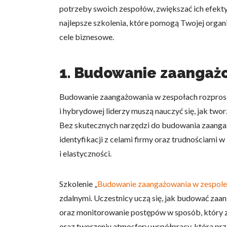
potrzeby swoich zespołów, zwiększać ich efekty
najlepsze szkolenia, które pomogą Twojej organi
cele biznesowe.
1. Budowanie zaangaż
Budowanie zaangażowania w zespołach rozproszo
i hybrydowej liderzy muszą nauczyć się, jak two
Bez skutecznych narzędzi do budowania zaangaż
identyfikacji z celami firmy oraz trudnościam
i elastyczności.
Szkolenie „
Budowanie zaangażowania w zespol
zdalnymi. Uczestnicy uczą się, jak budować za
oraz monitorowanie postępów w sposób, który z
oraz tworzeniu atmosfery współpracy, która prze