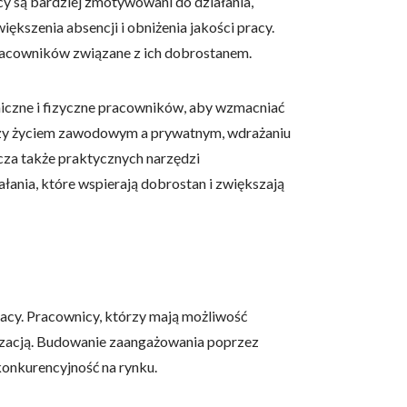
 są bardziej zmotywowani do działania,
ększenia absencji i obniżenia jakości pracy.
racowników związane z ich dobrostanem.
hiczne i fizyczne pracowników, aby wzmacniać
dzy życiem zawodowym a prywatnym, wdrażaniu
cza także praktycznych narzędzi
łania, które wspierają dobrostan i zwiększają
cy. Pracownicy, którzy mają możliwość
anizacją. Budowanie zaangażowania poprzez
konkurencyjność na rynku.