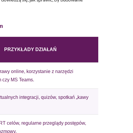
m
owe i analizować ruch w
nościowym, reklamowym i
PRZYKŁADY DZIAŁAŃ
skanymi podczas korzystania
awy online, korzystanie z narzędzi
m czy MS Teams.
e działać w zamierzony
.
tualnych integracji, quizów, spotkań „kawy
d lub funkcjonowanie strony,
T celów, regularne przeglądy postępów,
rozmowy.