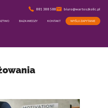
881 388 588
biuro@wartoszkolic.pl
DZTWO
BAZA WIEDZY
KONTAKT
WYŚLIJ ZAPYTANIE
ażowania