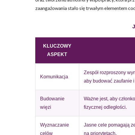
zaangażowania stało się trwałym elementem cod
Wykorzystujemy pliki cookie 
naszej witrynie. Informacje
KLUCZOWY
analitycznym. Partnerzy mog
ASPEKT
z ich usług.
Zespół rozproszony wym
Niezbędne
Komunikacja
aby budować zaufanie i
Niezbędne pliki cookie mają 
sposób bez nich. Te pliki co
Budowanie
Ważne jest, aby członko
więzi
fizycznej odległości.
Preferencje
Pliki cookie dotyczące prefe
Wyznaczanie
Jasne cele pomagają ze
np. preferowany język lub re
celów
na priorytetach.