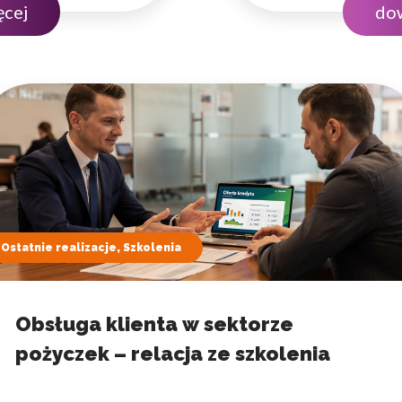
ęcej
dow
dobrze…
Ostatnie realizacje, Szkolenia
Obsługa klienta w sektorze
pożyczek – relacja ze szkolenia