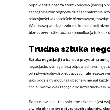
odpowiedzialność za efekt końcowy (więcej o pr
szczególną rolę odgrywa dział zaopatrzenia, kt
relacyjności w kontekście biznesowym, mówiąc 
Wam naszą wiedzę z zakresu komunikacji biznes
biznesowym
. Skuteczna komunikacja to klucz d
Trudna sztuka nego
Sztuka negocjacji to bardzo przydatna umie
negocjacje, wymagane są odpowiednie umiejętnoś
od indywidualnych predyspozycji, ale jeszcze wi
jako oddzielny moduł są obecne w niemal każdym 
chcielibyśmy Was zachęcić do uczestnictwa w po
Podsumowując – to konkretne szkolenie jest wyj
z wielu obszarów dotyczących zakupów, skup