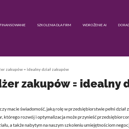
FINANSOWANIE
SZKOLENIA DLA FIRM
WDROŻENIE AI
DORA
er zakupów = idealny dział zakupów
er zakupów = idealny 
czy macie świadomość, jaką rolę w przedsiębiorstwie pełni dział
, którego rozwój i optymalizacja może przynieść przedsiębiorcom
iału, a także nabytym na naszym szkoleniu umiejętnościom negoc