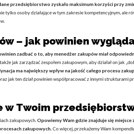
dane przedsiębiorstwo zyskało maksimum korzyści przy zm
e tylko osoby działające w tym zakresie kompetencyjnym, ale rów
ów.
pów – jak powinien wygląd
owinien zadbać o to, aby menedżer zakupów miał odpowied
 także jak zarządzać zespołem zakupowym, aby działał on jak „do
dynacja ma największy wpływ na jakość całego procesu zak
oraz jak ten dział powinien współpracować z innymi strukturami 
e w Twoim przedsiębiorstw
egiach zakupowych.
Opowiemy Wam gdzie znajduje się miejsce
 procesach zakupowych.
Co więcej, przekażemy Wam kompendiu