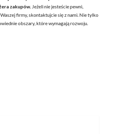
dżera zakupów.
Jeżeli nie jesteście pewni,
aszej firmy, skontaktujcie się z nami. Nie tylko
wiednie obszary, które wymagają rozwoju.
owe i analizować ruch w
nościowym, reklamowym i
skanymi podczas korzystania
e działać w zamierzony
.
d lub funkcjonowanie strony,