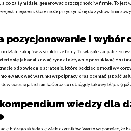
, a co za tym idzie, generować oszczędności w firmie.
To jest 
wie jest miejscem, które może przyczynić się do zysków finansow
 a pozycjonowanie i wybór
em działu zakupów w strukturze firmy. To właśnie zaopatrzeniow
wiecie się jak analizować rynek i aktywnie poszukiwać dost
oznacie odpowiednie strategie, które będziecie mogli wyko
dnio ewaluować warunki współpracy oraz oceniać jakość us
 dowiecie się jak ich unikać oraz co robić, gdy takowy błąd się już 
– kompendium wiedzy dla d
e
zację którego składa się wiele czynników. Warto wspomnieć, że 