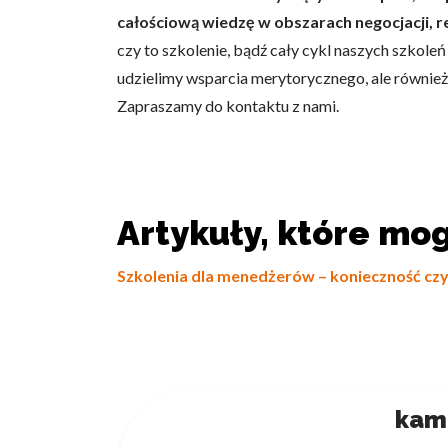
całościową wiedzę w obszarach negocjacji, r
czy to szkolenie, bądź cały cykl naszych szkoleń
udzielimy wsparcia merytorycznego, ale równi
Zapraszamy do kontaktu z nami.
Wykorzystujemy pliki cookie 
naszej witrynie. Informacje
analitycznym. Partnerzy mog
z ich usług.
Artykuły, które mo
Niezbędne
Szkolenia dla menedżerów – konieczność czy
Niezbędne pliki cookie mają 
sposób bez nich. Te pliki co
Preferencje
Pliki cookie dotyczące prefe
kam
np. preferowany język lub re