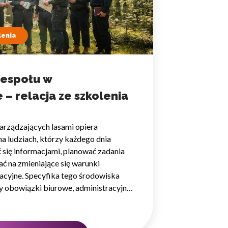
lenia
zespołu w
 – relacja ze szkolenia
arządzających lasami opiera
na ludziach, którzy każdego dnia
 się informacjami, planować zadania
ć na zmieniające się warunki
zacyjne. Specyfika tego środowiska
y obowiązki biurowe, administracyjne
lesie, często rozproszoną na dużym
ą szybkiego podejmowania decyzji.
 nie pojedyncze kompetencje, lecz