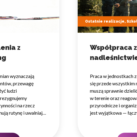
Ostatnie realizacje, Szko
lenia z
Współpraca 
ng
nadleśnictwie
zmian wyznaczają
Praca w jednostkach z
ientów, przewagę
się przede wszystkim 
yć ludzi
muszą sprawnie dzielić
j rezygnujemy
w terenie oraz reagowa
ynności na rzecz
przyrodnicze i organi
ują rutynę i uwalniają
jest wyjątkowa — łącz
 ludzkiego myślenia.
i finansowe z pracą w 
wego to decyzja
obszarze i wymagając
 zespołów,…
W takim środowisku to