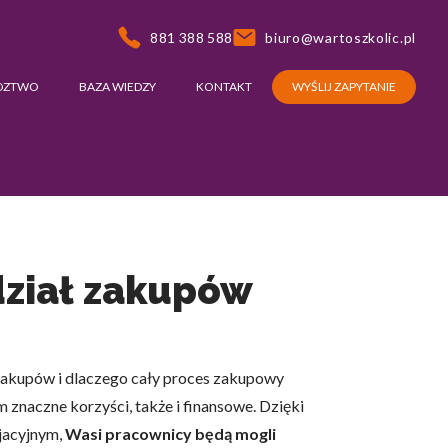
881 388 588
biuro@wartoszkolic.pl
DZTWO
BAZA WIEDZY
KONTAKT
WYŚLIJ ZAPYTANIE
dział zakupów
 zakupów i dlaczego cały proces zakupowy
 znaczne korzyści, także i finansowe. Dzięki
jacyjnym,
Wasi pracownicy będą mogli