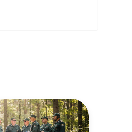
 użytkownicy zachowują się
 Celem jest wyświetlanie
e dla wydawców i
ególnych ciasteczek.
eptuj wszystko