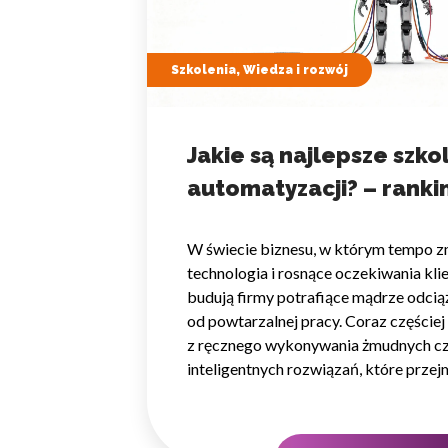
Szkolenia, Wiedza i rozwój
Jakie są najlepsze szko
automatyzacji? – ranki
W świecie biznesu, w którym tempo 
technologia i rosnące oczekiwania kl
budują firmy potrafiące mądrze odciąż
od powtarzalnej pracy. Coraz częście
z ręcznego wykonywania żmudnych cz
inteligentnych rozwiązań, które przejm
czas na zadania naprawdę wymagające
Wybór właściwego programu rozwojo
strategiczna — wpływa na wydajność