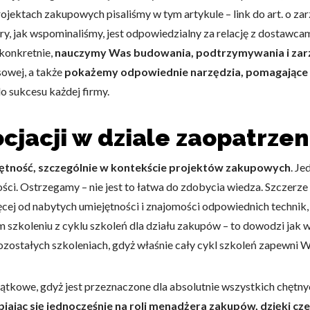
ojektach zakupowych pisaliśmy w tym artykule – link do art. o z
óry, jak wspominaliśmy, jest odpowiedzialny za relację z dostawc
konkretnie,
nauczymy Was budowania, podtrzymywania i zarz
owej, a także
pokażemy odpowiednie narzędzia, pomagające 
o sukcesu każdej firmy.
cjacji w dziale zaopatrzen
jętność, szczególnie w kontekście projektów zakupowych
. J
ci. Ostrzegamy – nie jest to łatwa do zdobycia wiedza. Szczerze
ęcej od nabytych umiejętności i znajomości odpowiednich technik, 
szkoleniu z cyklu szkoleń dla działu zakupów – to dowodzi jak w
zostałych szkoleniach, gdyż właśnie cały cykl szkoleń zapewni 
ątkowe, gdyż jest przeznaczone dla absolutnie wszystkich chętny
iając się jednocześnie na roli menadżera zakupów, dzięki c