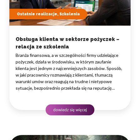
Ostatnie realizacje, Szkolenia
Obsługa klienta w sektorze pożyczek –
relacja ze szkolenia
Branża finansowa, a w szczególności firmy udzielające
pożyczek, działa w środowisku, w którym zaufanie
klienta jest jednym z najcenniejszych zasobów. Sposób,
w jaki pracownicy rozmawiają z klientami, tłumaczą
warunki umów oraz reagują na trudne i nietypowe
sytuacje, bezpośrednio przekłada się na reputację
instytucji i jej wyniki finansowe. Dlatego obsługa klienta
w sektorze pożyczek wymaga nie tylko solidnej wiedzy
produktowej, lecz także rozwiniętych kompetencji
dowiedz się więcej
komunikacyjnych, empatii…