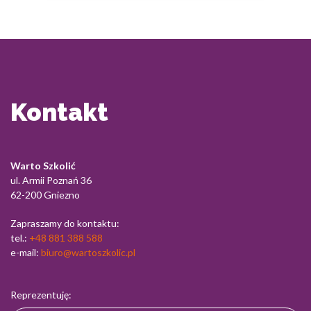
Długotrwałe obciążenie psychiczne, brak równowagi
między życiem…
Kontakt
Warto Szkolić
ul. Armii Poznań 36
62-200 Gniezno
Zapraszamy do kontaktu:
tel.:
+48 881 388 588
e-mail:
biuro@wartoszkolic.pl
Reprezentuję: