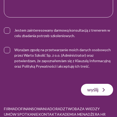
Jestem zainteresowany darmową konsultacją z trenerem w
celu zbadania potrzeb szkoleniowych.
Wyrażam zgodę na przetwarzanie moich danych osobowych
przez Warto Szkolić Sp. z o.o. (Administrator) oraz
potwierdzam, że zapoznałem/am się z
Klauzulą Informacyjną
oraz
Polityką Prywatności
i akceptuję ich treść.
wyślij
FIRMA
DOFINANSOWANIA
DORADZTWO
BAZA WIEDZY
UMÓW SPOTKANIE
KONTAKT
AKADEMIA MENADŻERA HR