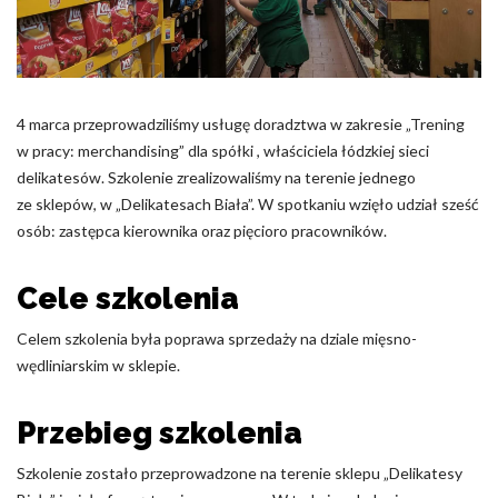
Pliki cookie dotyczące preferencji umożliwiają stronie
zapamiętanie informacji, które zmieniają wygląd lub
funkcjonowanie strony, np. preferowany język lub region, w
którym znajduje się użytkownik.
4 marca przeprowadziliśmy usługę doradztwa w zakresie „Trening
Statystyka
w pracy: merchandising” dla spółki , właściciela łódzkiej sieci
Statystyczne pliki cookie pomagają właścicielem stron
delikatesów. Szkolenie zrealizowaliśmy na terenie jednego
internetowych zrozumieć, w jaki sposób różni użytkownicy
ze sklepów, w „Delikatesach Biała”. W spotkaniu wzięło udział sześć
zachowują się na stronie, gromadząc i zgłaszając anonimowe
osób: zastępca kierownika oraz pięcioro pracowników.
informacje.
Cele szkolenia
Marketing
Celem szkolenia była poprawa sprzedaży na dziale mięsno-
Marketingowe pliki cookie stosowane są w celu śledzenia
użytkowników na stronach internetowych. Celem jest
wędliniarskim w sklepie.
wyświetlanie reklam, które są istotne i interesujące dla
poszczególnych użytkowników i tym samym bardziej cenne dla
Przebieg szkolenia
wydawców i reklamodawców strony trzeciej.
Szkolenie zostało przeprowadzone na terenie sklepu „Delikatesy
Nieklasyfikowane