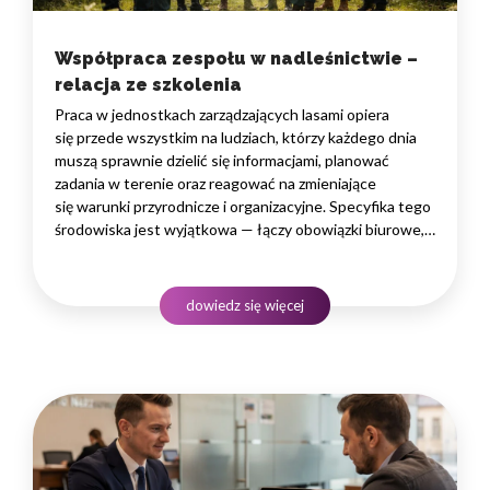
Współpraca zespołu w nadleśnictwie –
relacja ze szkolenia
Praca w jednostkach zarządzających lasami opiera
się przede wszystkim na ludziach, którzy każdego dnia
muszą sprawnie dzielić się informacjami, planować
zadania w terenie oraz reagować na zmieniające
się warunki przyrodnicze i organizacyjne. Specyfika tego
środowiska jest wyjątkowa — łączy obowiązki biurowe,
administracyjne i finansowe z pracą w lesie, często
rozproszoną na dużym obszarze i wymagającą szybkiego
podejmowania decyzji. W takim środowisku
dowiedz się więcej
to nie pojedyncze kompetencje, lecz dobrze…