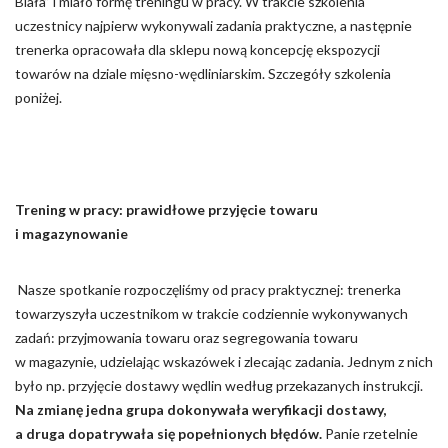
Biała” i miało formę treningu w pracy. W trakcie szkolenia
uczestnicy najpierw wykonywali zadania praktyczne, a następnie
Nieklasyfikowane pliki cookie, to pliki, które są w procesie
trenerka opracowała dla sklepu nową koncepcję ekspozycji
klasyfikowania, wraz z dostawcami poszczególnych ciasteczek.
towarów na dziale mięsno-wędliniarskim. Szczegóły szkolenia
poniżej.
Odrzuć
Zapisz moje preferencje
Akceptuj wszystko
Trening w pracy: prawidłowe przyjęcie towaru
i magazynowanie
Nasze spotkanie rozpoczęliśmy od pracy praktycznej: trenerka
towarzyszyła uczestnikom w trakcie codziennie wykonywanych
zadań: przyjmowania towaru oraz segregowania towaru
w magazynie, udzielając wskazówek i zlecając zadania. Jednym z nich
było np. przyjęcie dostawy wędlin według przekazanych instrukcji.
Na zmianę jedna grupa dokonywała weryfikacji dostawy,
a druga dopatrywała się popełnionych błędów.
Panie rzetelnie