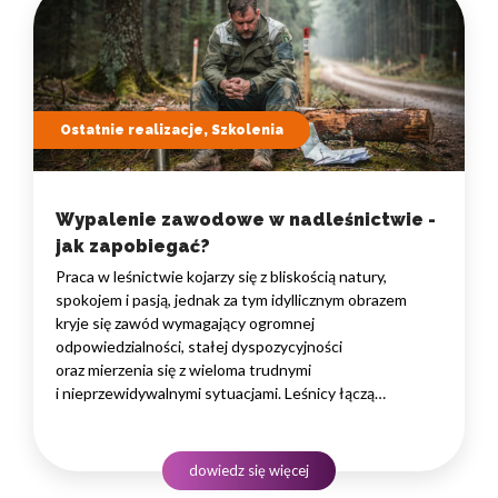
Ostatnie realizacje, Szkolenia
Wypalenie zawodowe w nadleśnictwie -
jak zapobiegać?
Praca w leśnictwie kojarzy się z bliskością natury,
spokojem i pasją, jednak za tym idyllicznym obrazem
kryje się zawód wymagający ogromnej
odpowiedzialności, stałej dyspozycyjności
oraz mierzenia się z wieloma trudnymi
i nieprzewidywalnymi sytuacjami. Leśnicy łączą
obowiązki terenowe z rosnącą biurokracją, presją
wyników, sezonowymi spiętrzeniami zadań
oraz koniecznością podejmowania decyzji wpływających
dowiedz się więcej
na bezpieczeństwo ludzi i kondycję całego ekosystemu.