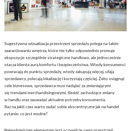
Pliki cookie dotyczące preferencji umożliwiają stronie
zapamiętanie informacji, które zmieniają wygląd lub
funkcjonowanie strony, np. preferowany język lub region, w
którym znajduje się użytkownik.
Statystyka
Sugestywna wizualizacja przestrzeni sprzedaży polega na takim
Statystyczne pliki cookie pomagają właścicielem stron
zaaranżowaniu wnętrza, które nie tylko odpowiednio promuje
internetowych zrozumieć, w jaki sposób różni użytkownicy
zachowują się na stronie, gromadząc i zgłaszając anonimowe
ekspozycje szczególnie strategiczne handlowo, ale jednocześnie
informacje.
otacza klienta aurą komfortu i bezpieczeństwa. Wtedy konsumenci
powracają do punktu sprzedaży, wtedy zakupują więcej, ufają
sprzedawcy, polecają lokalizację i korzystają częściej. Żeby osiągnąć
Marketing
cele biznesowe, sprzedawca musi nadążać za zmieniającymi
Marketingowe pliki cookie stosowane są w celu śledzenia
się trendami merchandisingowymi, śledzić zachodzące zmiany
użytkowników na stronach internetowych. Celem jest
w handlu oraz zauważać aktualne potrzeby konsumenta.
wyświetlanie reklam, które są istotne i interesujące dla
Raz na jakiś czas warto zadać sobie ekscentryczne jak na handel
poszczególnych użytkowników i tym samym bardziej cenne dla
wydawców i reklamodawców strony trzeciej.
pytanie: co jest modne?
Nieklasyfikowane
Najważniejszym elementem jest oczywiście sama przestrzeń