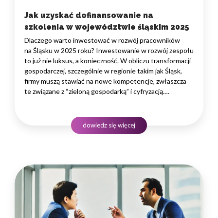
Jak uzyskać dofinansowanie na
szkolenia w województwie śląskim 2025
Dlaczego warto inwestować w rozwój pracowników
na Śląsku w 2025 roku? Inwestowanie w rozwój zespołu
to już nie luksus, a konieczność. W obliczu transformacji
gospodarczej, szczególnie w regionie takim jak Śląsk,
firmy muszą stawiać na nowe kompetencje, zwłaszcza
te związane z “zieloną gospodarką” i cyfryzacją.
Podnoszenie kwalifikacji pracowników bezpośrednio
przekłada się na innowacyjność, efektywność i zdolność
do konkurowania na coraz bardziej wymagającym rynku.
dowiedz się więcej
To strategiczna decyzja, która buduje wartość firmy
na lata.…