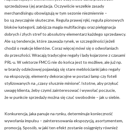
sprzedażowa i jej aranżacja. Oczywiście wszelkie zasady
Nieklasyfikowane pliki cookie, to pliki, które są w procesie
merchandisingu obowiązują w tym sezonie niezmiennie –
klasyfikowania, wraz z dostawcami poszczególnych ciasteczek.
bo są zwyczajnie skuteczne. Reguła prawej ręki, reguła pionowych
bloków kategorii, zabójcza magia multifacingu oraz pielęgnacja
Odrzuć
dobrych i złych stref to absolutny elementarz każdego sprzedawcy.
Ale są tendencje, które zauważa rynek, w szczególności jeżeli
Zapisz moje preferencje
chodzi o reakcje klientów. Coraz więcej mówi się o odwołaniach
do przeszłości. Wracają tradycyjne regały i lady kojarzone z czasami
Akceptuj wszystko
PRL-u. W sektorze FMCG nie do końca jest to możliwe, ale już np.
w branży odzieżowej pojawiają się stare meblościanki jako regały
na ekspozycję, elementy dekoracyjne w postaci lamp czy foteli
stylizowanych na „czasy słusznie minione”. Istotne, aby przykuć
uwagę klienta, żeby czymś zainteresować i wywołać poczucie,
że w punkcie sprzedaży można się czuć swobodnie – jak u siebie.
Konkurencja, jaka panuje na rynku, determinuje konieczność
wywołania impulsu – zainteresowania ekspozycją, asortymentem,
promocją. Sposób, w jaki ten efekt zostanie osiągnięty również