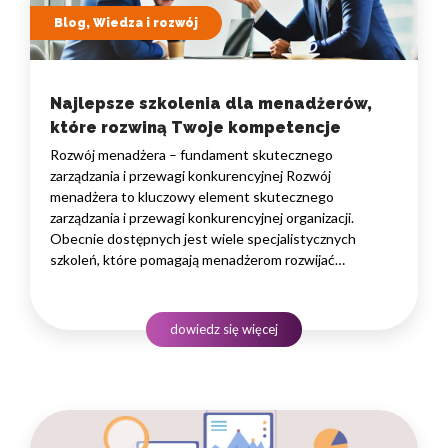
Blog, Wiedza i rozwój
Najlepsze szkolenia dla menadżerów,
które rozwiną Twoje kompetencje
Rozwój menadżera – fundament skutecznego
zarządzania i przewagi konkurencyjnej Rozwój
menadżera to kluczowy element skutecznego
zarządzania i przewagi konkurencyjnej organizacji.
Obecnie dostępnych jest wiele specjalistycznych
szkoleń, które pomagają menadżerom rozwijać
ich umiejętności w zarządzaniu zespołem, efektywnej
komunikacji i strategicznym myśleniu. Dobrze dobrane
szkolenia dla menadżerów mogą pomóc w budowaniu
dowiedz się więcej
silnych zespołów, zwiększaniu produktywności
i wywieraniu pozytywnego wpływu na organizację.
Poniżej…