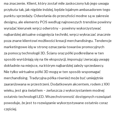
ma znaczenie. Klient, który został mile zaskoczony lub jego uwaga
przykuta tak, jak nigdzie indziej, będzie lojalnym ambasadorem tego
punktu sprzedaży. Odwołania do przeszłości modne są w zakresie
designu, ale elementy POS według najnowszych trendów powinny
wyrażać kierunek wręcz odwrotny – powinny wykorzystywać
najbardziej aktualne osiągnięcia techniki, wręcz wykraczać znacznie
poza znane klientowi możliwości kreacji merchandisingu. Tendencje
marketingowe idą w stronę oznaczania towarów promocyjnych
za pomocą technologii 3D. Ściany oraz półki podkreślane w ten
sposób wyróżniają się na tle ekspozycji, imponują i zwracają uwagę
dokładnie na miejsce, na którym najbardziej zależy sprzedawcy.
Nie tylko wirtualne półki 3D mogą w ten sposób wspomagać
merchandising. Tradycyjna półka również może być umiejętnie
zaaranżowana w przestrzeni. Dodatkowym akcentem, rodem z XXI
wieku, jest gra światłem – zwłaszcza z wykorzystaniem modnej
ostatnio technologii LED. Wszechstronność dostępnych rozwiązań
powoduje, że jest to rozwiązanie wykorzystywane ostatnio coraz
częściej.