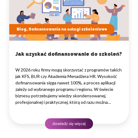
Blog, Dofinansowania na usługi szkoleniowe
Jak uzyskać dofinansowanie do szkoleń?
W 2026 roku firmy mogą skorzystać z programów takich
jak KFS, BUR czy Akademia Menadżera HR. Wysokość
dofinansowania sięga nawet 100%, a proces aplikacji
zależy od wybranego programu i regionu. W świecie
biznesu potrzebujemy wiedzy skondensowanej,
profesjonalnej i praktycznej, którą od razu można
wdrożyć w życie firmy czy marki własnej. Kluczem jest
merytoryka przekazana przez najlepszych specjalistów
odnoszących sukcesy w naszej branży.…
dowiedz się więcej