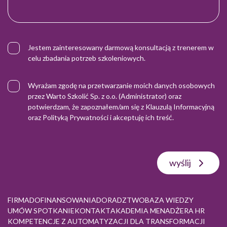
Jestem zainteresowany darmową konsultacją z trenerem w
celu zbadania potrzeb szkoleniowych.
Wyrażam zgodę na przetwarzanie moich danych osobowych
przez Warto Szkolić Sp. z o.o. (Administrator) oraz
potwierdzam, że zapoznałem/am się z
Klauzulą Informacyjną
oraz
Polityką Prywatności
i akceptuję ich treść.
wyślij
FIRMA
DOFINANSOWANIA
DORADZTWO
BAZA WIEDZY
UMÓW SPOTKANIE
KONTAKT
AKADEMIA MENADŻERA HR
KOMPETENCJE Z AUTOMATYZACJI DLA TRANSFORMACJI