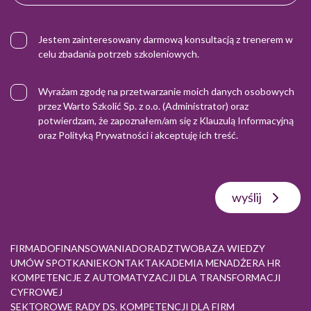
Jestem zainteresowany darmową konsultacją z trenerem w
celu zbadania potrzeb szkoleniowych.
Wyrażam zgodę na przetwarzanie moich danych osobowych
przez Warto Szkolić Sp. z o.o. (Administrator) oraz
potwierdzam, że zapoznałem/am się z
Klauzulą Informacyjną
oraz
Polityką Prywatności
i akceptuję ich treść.
wyślij
FIRMA
DOFINANSOWANIA
DORADZTWO
BAZA WIEDZY
UMÓW SPOTKANIE
KONTAKT
AKADEMIA MENADŻERA HR
KOMPETENCJE Z AUTOMATYZACJI DLA TRANSFORMACJI
CYFROWEJ
SEKTOROWE RADY DS. KOMPETENCJI DLA FIRM