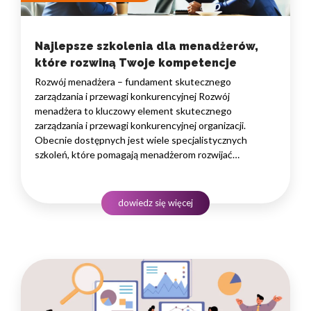
Najlepsze szkolenia dla menadżerów,
które rozwiną Twoje kompetencje
Rozwój menadżera – fundament skutecznego
zarządzania i przewagi konkurencyjnej Rozwój
menadżera to kluczowy element skutecznego
zarządzania i przewagi konkurencyjnej organizacji.
Obecnie dostępnych jest wiele specjalistycznych
szkoleń, które pomagają menadżerom rozwijać
ich umiejętności w zarządzaniu zespołem, efektywnej
komunikacji i strategicznym myśleniu. Dobrze dobrane
szkolenia dla menadżerów mogą pomóc w budowaniu
dowiedz się więcej
silnych zespołów, zwiększaniu produktywności
i wywieraniu pozytywnego wpływu na organizację.
Poniżej…