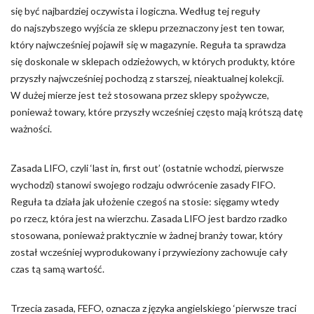
się być najbardziej oczywista i logiczna. Według tej reguły
Nieklasyfikowane pliki cookie, to pliki, które są w procesie
do najszybszego wyjścia ze sklepu przeznaczony jest ten towar,
klasyfikowania, wraz z dostawcami poszczególnych ciasteczek.
który najwcześniej pojawił się w magazynie. Reguła ta sprawdza
się doskonale w sklepach odzieżowych, w których produkty, które
przyszły najwcześniej pochodzą z starszej, nieaktualnej kolekcji.
Odrzuć
W dużej mierze jest też stosowana przez sklepy spożywcze,
Zapisz moje preferencje
ponieważ towary, które przyszły wcześniej często mają krótszą datę
ważności.
Akceptuj wszystko
Zasada LIFO, czyli ‘last in, first out’ (ostatnie wchodzi, pierwsze
wychodzi) stanowi swojego rodzaju odwrócenie zasady FIFO.
Reguła ta działa jak ułożenie czegoś na stosie: sięgamy wtedy
po rzecz, która jest na wierzchu. Zasada LIFO jest bardzo rzadko
stosowana, ponieważ praktycznie w żadnej branży towar, który
został wcześniej wyprodukowany i przywieziony zachowuje cały
czas tą samą wartość.
Trzecia zasada, FEFO, oznacza z języka angielskiego ‘pierwsze traci