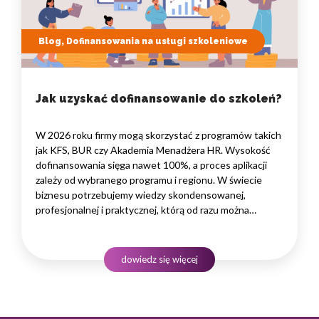
Blog, Dofinansowania na usługi szkoleniowe
Jak uzyskać dofinansowanie do szkoleń?
W 2026 roku firmy mogą skorzystać z programów takich
jak KFS, BUR czy Akademia Menadżera HR. Wysokość
dofinansowania sięga nawet 100%, a proces aplikacji
zależy od wybranego programu i regionu. W świecie
biznesu potrzebujemy wiedzy skondensowanej,
profesjonalnej i praktycznej, którą od razu można
wdrożyć w życie firmy czy marki własnej. Kluczem jest
merytoryka przekazana przez najlepszych specjalistów
odnoszących sukcesy w naszej branży.…
dowiedz się więcej