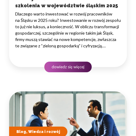
szkolenia w województwie śląskim 2025
Dlaczego warto inwestować w rozwój pracowników
na Śląsku w 2025 roku? Inwestowanie w rozwój zespołu
to już nie luksus, a konieczność. W obliczu transformacji
gospodarczej, szczególnie w regionie takim jak Śląsk,
firmy muszą stawiać na nowe kompetencje, zwłaszcza
te związane z “zieloną gospodarką” i cyfryzacją.
Podnoszenie kwalifikacji pracowników bezpośrednio
przekłada się na innowacyjność, efektywność i zdolność
do konkurowania na coraz bardziej wymagającym rynku.
dowiedz się więcej
To strategiczna decyzja, która buduje wartość firmy
na lata.…
Blog, Wiedza i rozwój