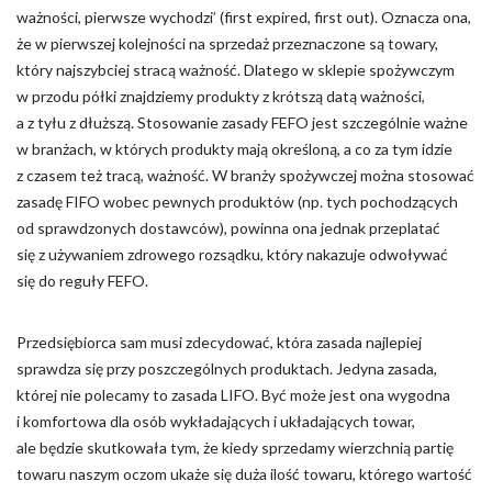
ważności, pierwsze wychodzi’ (first expired, first out). Oznacza ona,
że w pierwszej kolejności na sprzedaż przeznaczone są towary,
który najszybciej stracą ważność. Dlatego w sklepie spożywczym
w przodu półki znajdziemy produkty z krótszą datą ważności,
a z tyłu z dłuższą. Stosowanie zasady FEFO jest szczególnie ważne
w branżach, w których produkty mają określoną, a co za tym idzie
z czasem też tracą, ważność. W branży spożywczej można stosować
zasadę FIFO wobec pewnych produktów (np. tych pochodzących
od sprawdzonych dostawców), powinna ona jednak przeplatać
się z używaniem zdrowego rozsądku, który nakazuje odwoływać
się do reguły FEFO.
Przedsiębiorca sam musi zdecydować, która zasada najlepiej
sprawdza się przy poszczególnych produktach. Jedyna zasada,
której nie polecamy to zasada LIFO. Być może jest ona wygodna
i komfortowa dla osób wykładających i układających towar,
ale będzie skutkowała tym, że kiedy sprzedamy wierzchnią partię
towaru naszym oczom ukaże się duża ilość towaru, którego wartość