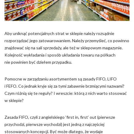
Pliki cookie dotyczące preferencji umożliwiają stronie
zapamiętanie informacji, które zmieniają wygląd lub
funkcjonowanie strony, np. preferowany język lub region, w
którym znajduje się użytkownik.
Aby uniknąć potencjalnych strat w sklepie należy rozsądnie
Statystyka
rozporządzać jego zatowarowaniem. Należy przemyśleć, co powinno
Statystyczne pliki cookie pomagają właścicielem stron
znajdować się na sali sprzedaży, ale też w sklepowym magazynie.
internetowych zrozumieć, w jaki sposób różni użytkownicy
Kolejność wykładania i sposób układania towaru na półkach
zachowują się na stronie, gromadząc i zgłaszając anonimowe
nie powinien być dziełem przypadku.
informacje.
Pomocne w zarządzaniu asortymentem są zasady FIFO, LIFO
Marketing
i FEFO. Co jednak kryje się za tymi zabawnie brzmiącymi nazwami?
Marketingowe pliki cookie stosowane są w celu śledzenia
Czym różnią się te reguły? I wreszcie: którą z nich warto stosować
użytkowników na stronach internetowych. Celem jest
w sklepie?
wyświetlanie reklam, które są istotne i interesujące dla
poszczególnych użytkowników i tym samym bardziej cenne dla
wydawców i reklamodawców strony trzeciej.
Zasada FIFO, czyli z angielskiego ‘first in, first’ out (pierwsze
przychodzi, pierwsze wychodzi) jest jedną z najczęściej
stosowanych koncepcji. Być może dlatego, że wydaje
Nieklasyfikowane