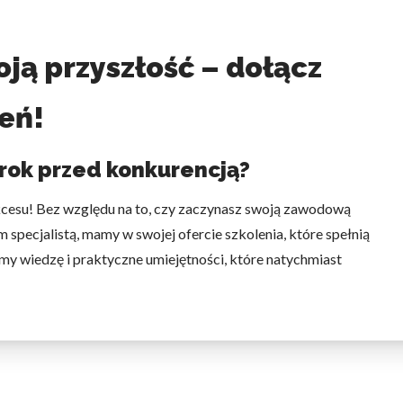
omagają właścicielem stron internetowych zrozumieć, w jaki sposób różni
ją przyszłość – dołącz
szając anonimowe informacje.
eń!
tosowane są w celu śledzenia użytkowników na stronach internetowych.
rok przed konkurencją?
interesujące dla poszczególnych użytkowników i tym samym bardziej cenn
iej.
kcesu! Bez względu na to, czy zaczynasz swoją zawodową
 specjalistą, mamy w swojej ofercie szkolenia, które spełnią
my wiedzę i praktyczne umiejętności, które natychmiast
e, to pliki, które są w procesie klasyfikowania, wraz z dostawcami poszcz
Zapisz moje preferencje
Akc