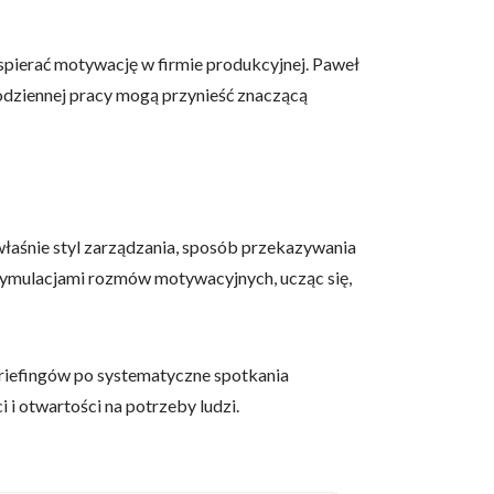
spierać motywację w firmie produkcyjnej. Paweł
codziennej pracy mogą przynieść znaczącą
owe i analizować ruch w
nościowym, reklamowym i
skanymi podczas korzystania
 właśnie styl zarządzania, sposób przekazywania
d symulacjami rozmów motywacyjnych, ucząc się,
e działać w zamierzony
.
riefingów po systematyczne spotkania
i otwartości na potrzeby ludzi.
d lub funkcjonowanie strony,