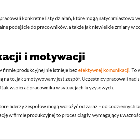
pracowali konkretne listy działań, które mogą natychmiastowo w
ualne podejście do pracowników, a także jak niewielkie zmiany w 
do spersonalizowania treści i reklam, aby oferować funkcje społeczności
 o tym, jak korzystasz z naszej witryny, udostępniamy partnerom społecz
acji i motywacji
ą połączyć te informacje z innymi danymi otrzymanymi od Ciebie lub uzy
 firmie produkcyjnej nie istnieje bez
efektywnej komunikacji
. To
ają na to, jak zmotywowany jest zespół. Uczestnicy pracowali na
 i jak wspierać pracownika w sytuacjach kryzysowych.
kluczowe znaczenie dla podstawowych funkcji witryny i witryna nie będzi
okie nie przechowują żadnych danych umożliwiających identyfikację osoby
tóre liderzy zespołów mogą wdrożyć od zaraz – od codziennych b
ję w firmie produkcyjnej to proces ciągły, wymagający uważności 
rencji umożliwiają stronie zapamiętanie informacji, które zmieniają wyglą
gion, w którym znajduje się użytkownik.