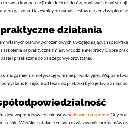
ozwoju kompetencji miękkich u liderów, ponieważ to oni są najbl
, albo gaszona. Uczestnicy otrzymali zestaw narzędzi wspierają
 praktyczne działania
niem własnych planów wdrożeniowych, uwzględniających specyfikę 
 szkolenia na praktyczne zmiany w codziennej pracy. Dobre prakt
 bazie i przekazane do dalszego wykorzystania.
yw, jaki mogą mieć na motywację w firmie produkcyjnej. Wspólne t
i pomysłami. Przejście od teorii do praktyki było jednym z najm
spółodpowiedzialność
ażna jest współodpowiedzialność w
budowaniu zespołów
. Gdy pra
jnej rośnie. Wspólne ustalanie celów, rozwiązywanie problemów 