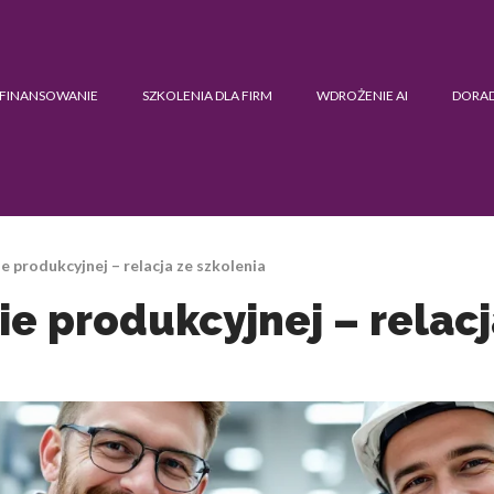
FINANSOWANIE
SZKOLENIA DLA FIRM
WDROŻENIE AI
DORA
e produkcyjnej – relacja ze szkolenia
e produkcyjnej – relacj