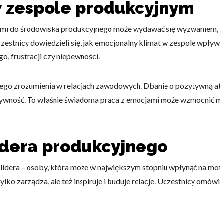
w zespole produkcyjnym
i do środowiska produkcyjnego może wydawać się wyzwaniem, al
czestnicy dowiedzieli się, jak emocjonalny klimat w zespole wpły
, frustracji czy niepewności.
ego zrozumienia w relacjach zawodowych. Dbanie o pozytywną at
ktywność. To właśnie świadoma praca z emocjami może wzmocnić mo
idera produkcyjnego
li lidera – osoby, która może w największym stopniu wpłynąć na m
tylko zarządza, ale też inspiruje i buduje relacje. Uczestnicy omó