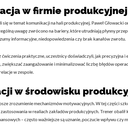
cja w firmie produkcyjnej
li się w temat komunikacji na hali produkcyjnej. Paweł Głowacki 
zególną uwagę zwrócono na bariery, które utrudniają płynny prz
 szumy informacyjne, niedopowiedzenia czy brak kanałów zwrotu.
ćwiczenia praktyczne, uczestnicy doświadczyli, jak precyzyjna 
, zwiększać zaangażowanie i minimalizować liczbę błędów operac
elacje w zespole.
ji w środowisku produkc
bsze zrozumienie mechanizmów motywacyjnych. W tej części szkol
 zastosowania w realiach zakładów produkcyjnych. Trener obalił k
inansowych – często ważniejsze są uznanie, poczucie wpływu czy m