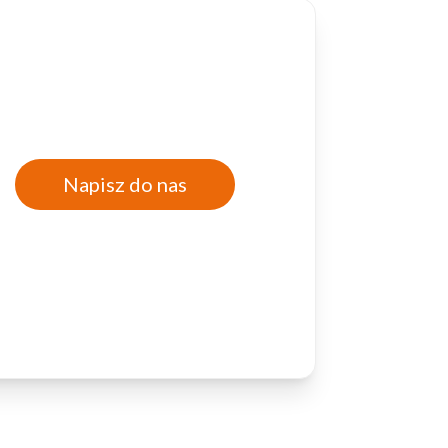
 użytkownicy zachowują się
 Celem jest wyświetlanie
Napisz do nas
e dla wydawców i
ególnych ciasteczek.
eptuj wszystko