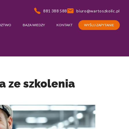
881 388 588
biuro@wartoszkolic.pl
DZTWO
BAZA WIEDZY
KONTAKT
WYŚLIJ ZAPYTANIE
a ze szkolenia