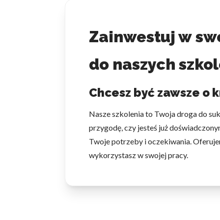
Statystyka
Statystyczne pliki cookie p
Zainwestuj w swo
na stronie, gromadząc i zgła
do naszych szkol
Marketing
Marketingowe pliki cookie s
Chcesz być zawsze o k
reklam, które są istotne i 
reklamodawców strony trzec
Nasze szkolenia to Twoja droga do su
przygodę, czy jesteś już doświadczonym
Nieklasyfikowane
Twoje potrzeby i oczekiwania. Oferuje
Nieklasyfikowane pliki cooki
wykorzystasz w swojej pracy.
Odrzuć