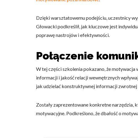
Dzięki warsztatowemu podejściu, uczestnicy wy
Głowacki podkreślił, jak kluczowe jest indywid
poprawę nastrojów i efektywności.
Wykorzystujemy pliki cookie 
naszej witrynie. Informacje
Połączenie komunik
analitycznym. Partnerzy mog
z ich usług.
W tej części szkolenia pokazano, że motywacja w
Niezbędne
informacji i jakość relacji wewnętrznych wpływ
jak udzielać konstruktywnej informacji zwrotnej
Niezbędne pliki cookie mają 
sposób bez nich. Te pliki co
Zostały zaprezentowane konkretne narzędzia, k
Preferencje
motywacyjne. Podkreślono, że dbałość o motywac
Pliki cookie dotyczące prefe
np. preferowany język lub re