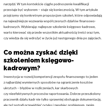
Nieklasyfikowane pliki cookie, to pliki, które są w procesie
narzędzi. W tym kontekście ciągłe podnoszenie kwalifikacji
klasyfikowania, wraz z dostawcami poszczególnych ciasteczek.
przestaje być wyborem – staje się koniecznością. W tym artykule
przyjrzymy się konkretnym propozycjom szkoleń, które odpowiadają
na najważniejsze wyzwania współczesnych działów finansowo-
Odrzuć
kadrowych. Wybierając najlepsze szkolenie księgowo-kadrowe,
Zapisz moje preferencje
warto kierować się przede wszystkim aktualnością treści oraz tym,
czy wiedza da się wdrożyć w życie już następnego dnia po zajęciach.
Akceptuj wszystko
Co można zyskać dzięki
szkoleniom księgowo-
kadrowym?
Inwestycja w rozwój kompetencji zespołu finansowego to jeden
z najbardziej wymiernych sposobów na ograniczenie kosztów
ukrytych – błędów w rozliczeniach, kar skarbowych
czy nieefektywnych procesów raportowania. Dobrze przeszkolony
pracownik działu kadr nie tylko sprawniej obsługuje dokumentację,
ale też potrafi przewidzieć ryzyko i zapobiec problemom, zanim