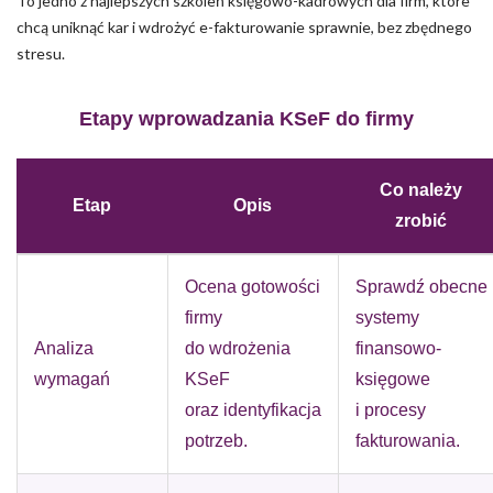
To jedno z najlepszych szkoleń księgowo-kadrowych dla firm, które
chcą uniknąć kar i wdrożyć e-fakturowanie sprawnie, bez zbędnego
stresu.
Etapy wprowadzania KSeF do firmy
Co należy
Etap
Opis
zrobić
Ocena gotowości
Sprawdź obecne
firmy
systemy
Analiza
do wdrożenia
finansowo-
wymagań
KSeF
księgowe
oraz identyfikacja
i procesy
potrzeb.
fakturowania.