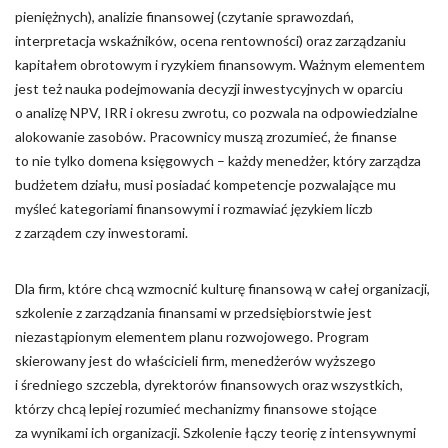
pieniężnych), analizie finansowej (czytanie sprawozdań,
interpretacja wskaźników, ocena rentowności) oraz zarządzaniu
kapitałem obrotowym i ryzykiem finansowym. Ważnym elementem
jest też nauka podejmowania decyzji inwestycyjnych w oparciu
o analizę NPV, IRR i okresu zwrotu, co pozwala na odpowiedzialne
alokowanie zasobów. Pracownicy muszą zrozumieć, że finanse
to nie tylko domena księgowych – każdy menedżer, który zarządza
budżetem działu, musi posiadać kompetencje pozwalające mu
myśleć kategoriami finansowymi i rozmawiać językiem liczb
z zarządem czy inwestorami.
Dla firm, które chcą wzmocnić kulturę finansową w całej organizacji,
szkolenie z zarządzania finansami w przedsiębiorstwie jest
niezastąpionym elementem planu rozwojowego. Program
skierowany jest do właścicieli firm, menedżerów wyższego
i średniego szczebla, dyrektorów finansowych oraz wszystkich,
którzy chcą lepiej rozumieć mechanizmy finansowe stojące
za wynikami ich organizacji. Szkolenie łączy teorię z intensywnymi