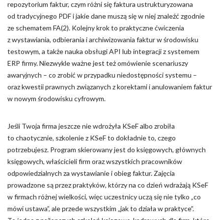
repozytorium faktur, czym różni się faktura ustrukturyzowana
od tradycyjnego PDF i jakie dane muszą się w niej znaleźć zgodnie
ze schematem FA(2). Kolejny krok to praktyczne ćwiczenia
z wystawiania, odbierania i archiwizowania faktur w środowisku
testowym, a także nauka obsługi API lub integracji z systemem
ERP firmy. Niezwykle ważne jest też omówienie scenariuszy
awaryjnych – co zrobić w przypadku niedostępności systemu –
oraz kwestii prawnych związanych z korektami i anulowaniem faktur
w nowym środowisku cyfrowym.
Jeśli Twoja firma jeszcze nie wdrożyła KSeF albo zrobiła
to chaotycznie, szkolenie z KSeF to dokładnie to, czego
potrzebujesz. Program skierowany jest do księgowych, głównych
księgowych, właścicieli firm oraz wszystkich pracowników
odpowiedzialnych za wystawianie i obieg faktur. Zajęcia
prowadzone są przez praktyków, którzy na co dzień wdrażają KSeF
w firmach różnej wielkości, więc uczestnicy uczą się nie tylko „co
mówi ustawa”, ale przede wszystkim „jak to działa w praktyce”.