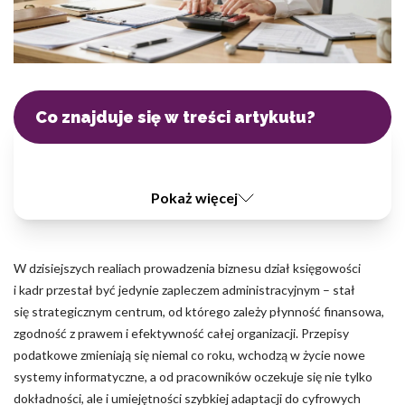
Pliki cookie dotyczące preferencji umożliwiają stronie zapamiętanie
informacji, które zmieniają wygląd lub funkcjonowanie strony, np.
preferowany język lub region, w którym znajduje się użytkownik.
Statystyka
Co znajduje się w treści artykułu?
Statystyczne pliki cookie pomagają właścicielem stron
internetowych zrozumieć, w jaki sposób różni użytkownicy
zachowują się na stronie, gromadząc i zgłaszając anonimowe
informacje.
Pokaż więcej
Marketing
Marketingowe pliki cookie stosowane są w celu śledzenia
W dzisiejszych realiach prowadzenia biznesu dział księgowości
użytkowników na stronach internetowych. Celem jest wyświetlanie
i kadr przestał być jedynie zapleczem administracyjnym – stał
reklam, które są istotne i interesujące dla poszczególnych
się strategicznym centrum, od którego zależy płynność finansowa,
użytkowników i tym samym bardziej cenne dla wydawców i
reklamodawców strony trzeciej.
zgodność z prawem i efektywność całej organizacji. Przepisy
podatkowe zmieniają się niemal co roku, wchodzą w życie nowe
systemy informatyczne, a od pracowników oczekuje się nie tylko
Nieklasyfikowane
dokładności, ale i umiejętności szybkiej adaptacji do cyfrowych