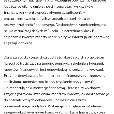
ze szczególnym naciskiem na ich wzajemne powiązania. Kluczowe
jest też rozwijanie umiejętności interpretacji wskaźników
finansowych – rentowności, płynności, zadłużenia –
oraz prezentowania danych w sposób zrozumiały dla osób
bez wykształcenia finansowego. Doskonałym uzupełnieniem jest
nauka wizualizacji danych w Excelu lub narzędziach klasy BI,
co pozwala tworzyć raporty, które nie tylko informują, ale naprawdę
angażują odbiorcę.
Dla wszystkich, którzy chcą podnieść jakość swoich sprawozdań
i przestać tracić czas na żmudne poprawki, szkolenie z tworzenia
raportów finansowych jest odpowiedzią na codzienne wyzwania.
Program dedykowany jest kontrolerom finansowym, księgowym,
analitykom i menedżerom, którzy regularnie przygotowują
lub recenzują dokumentację finansową. Uczestnicy wychodzą
z zajęć z gotowymi szablonami raportów i wiedzą, jak dostosować je
do potrzeb różnych odbiorców – od właściciela firmy
po zewnętrznego audytora. Wybierając to najlepsze szkolenie
księgowo-kadrowe, inwestujesz w komunikację finansową, która