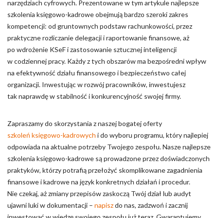
narzędziach cyfrowych. Prezentowane w tym artykule najlepsze
szkolenia księgowo-kadrowe obejmują bardzo szeroki zakres
kompetencji: od gruntownych podstaw rachunkowości, przez
praktyczne rozliczanie delegacji i raportowanie finansowe, aż
po wdrożenie KSeF i zastosowanie sztucznej inteligencji
w codziennej pracy. Każdy z tych obszarów ma bezpośredni wpływ
na efektywność działu finansowego i bezpieczeństwo całej
organizacji. Inwestując w rozwój pracowników, inwestujesz
tak naprawdę w stabilność i konkurencyjność swojej firmy.
Zapraszamy do skorzystania z naszej bogatej oferty
szkoleń księgowo-kadrowych
i do wyboru programu, który najlepiej
odpowiada na aktualne potrzeby Twojego zespołu. Nasze najlepsze
szkolenia księgowo-kadrowe są prowadzone przez doświadczonych
praktyków, którzy potrafią przełożyć skomplikowane zagadnienia
finansowe i kadrowe na język konkretnych działań i procedur.
Nie czekaj, aż zmiany przepisów zaskoczą Twój dział lub audyt
ujawni luki w dokumentacji –
napisz
do nas, zadzwoń i zacznij
inwestować w wiedzę swojego zespołu już teraz. Gwarantujemy