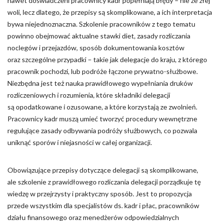
nawet doświadczeni pracownicy kadr popełniają błędy – nie ze złej
woli, lecz dlatego, że przepisy są skomplikowane, a ich interpretacja
bywa niejednoznaczna. Szkolenie pracowników z tego tematu
powinno obejmować aktualne stawki diet, zasady rozliczania
noclegów i przejazdów, sposób dokumentowania kosztów
oraz szczególne przypadki – takie jak delegacje do kraju, z którego
pracownik pochodzi, lub podróże łączone prywatno-służbowe.
Niezbędna jest też nauka prawidłowego wypełniania druków
rozliczeniowych i rozumienia, które składniki delegacji
są opodatkowane i ozusowane, a które korzystają ze zwolnień.
Pracownicy kadr muszą umieć tworzyć procedury wewnętrzne
regulujące zasady odbywania podróży służbowych, co pozwala
uniknąć sporów i niejasności w całej organizacji.
Obowiązujące przepisy dotyczące delegacji są skomplikowane,
ale szkolenie z prawidłowego rozliczania delegacji porządkuje tę
wiedzę w przejrzysty i praktyczny sposób. Jest to propozycja
przede wszystkim dla specjalistów ds. kadr i płac, pracowników
działu finansowego oraz menedżerów odpowiedzialnych