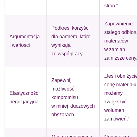
stron.”
Zapewnienie
Podkreśl korzyści
stałego odbior
Argumentacja
dla partnera, które
materiałów
i wartości
wynikają
w zamian
ze współpracy
za niższe ceny
„Jeśli obniżyci
Zapewnij
cenę materiału
możliwość
Elastyczność
możemy
kompromisu
negocjacyjna
zwiększyć
w mniej kluczowych
wolumen
obszarach
zamówień.”
Miej przygotowaną
Negocjacje