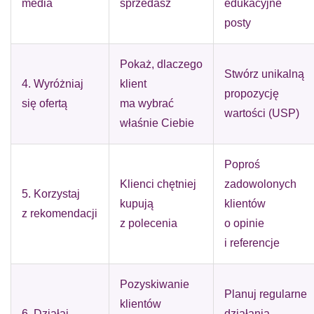
media
sprzedasz
edukacyjne
posty
Pokaż, dlaczego
Stwórz unikalną
4. Wyróżniaj
klient
propozycję
się ofertą
ma wybrać
wartości (USP)
właśnie Ciebie
Poproś
Klienci chętniej
zadowolonych
5. Korzystaj
kupują
klientów
z rekomendacji
z polecenia
o opinie
i referencje
Pozyskiwanie
Planuj regularne
klientów
6. Działaj
działania