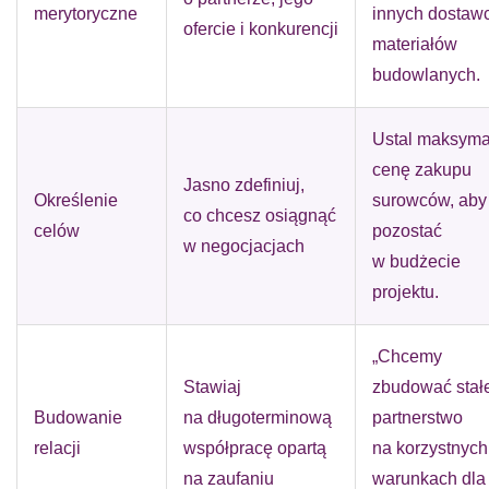
merytoryczne
innych dostaw
ofercie i konkurencji
materiałów
budowlanych.
Ustal maksyma
cenę zakupu
Jasno zdefiniuj,
Określenie
surowców, aby
co chcesz osiągnąć
celów
pozostać
w negocjacjach
w budżecie
projektu.
„Chcemy
Stawiaj
zbudować stał
Budowanie
na długoterminową
partnerstwo
relacji
współpracę opartą
na korzystnych
na zaufaniu
warunkach dla