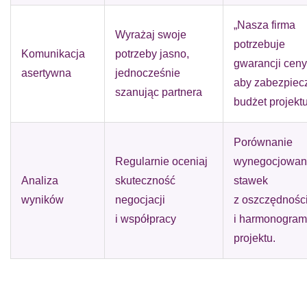
„Nasza firma
Wyrażaj swoje
potrzebuje
Komunikacja
potrzeby jasno,
gwarancji ceny
asertywna
jednocześnie
aby zabezpiec
szanując partnera
budżet projektu
Porównanie
Regularnie oceniaj
wynegocjowan
Analiza
skuteczność
stawek
wyników
negocjacji
z oszczędnośc
i współpracy
i harmonogra
projektu.