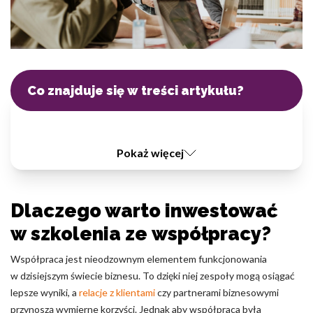
informacji, które zmieniają wygląd lub funkcjonowanie strony, np.
preferowany język lub region, w którym znajduje się użytkownik.
Statystyka
Statystyczne pliki cookie pomagają właścicielem stron internetowy
Co znajduje się w treści artykułu?
zrozumieć, w jaki sposób różni użytkownicy zachowują się na stronie,
gromadząc i zgłaszając anonimowe informacje.
Marketing
Pokaż więcej
Marketingowe pliki cookie stosowane są w celu śledzenia
użytkowników na stronach internetowych. Celem jest wyświetlanie
reklam, które są istotne i interesujące dla poszczególnych
Dlaczego warto inwestować
użytkowników i tym samym bardziej cenne dla wydawców i
reklamodawców strony trzeciej.
w szkolenia ze współpracy?
Współpraca jest nieodzownym elementem funkcjonowania
Nieklasyfikowane
w dzisiejszym świecie biznesu. To dzięki niej zespoły mogą osiągać
lepsze wyniki, a
relacje z klientami
czy partnerami biznesowymi
Nieklasyfikowane pliki cookie, to pliki, które są w procesie
klasyfikowania, wraz z dostawcami poszczególnych ciasteczek.
przynoszą wymierne korzyści. Jednak aby współpraca była