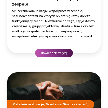
zespole
Skuteczna komunikacja i współpraca w zespole,
są fundamentami, na których opiera się każdy dobrze
funkcjonujący zespół. Niezależnie od tego, czy jesteśmy
częścią małej grupy projektowej, działu w firmie czy też
wielkiego zespołu międzynarodowej korporacji,
umiejętność efektywnej komunikacji i współpracy jest
kluczowa dla osiągnięcia sukcesu. Niniejszy artykuł
poświęcony jest właśnie tematowi skutecznej
komunikacji i współpracy w zespole. Będziemy zgłębiać
dowiedz się więcej
kluczowe elementy skutecznej komunikacji, takie…
Ostatnie realizacje, Szkolenia, Wiedza i rozwój