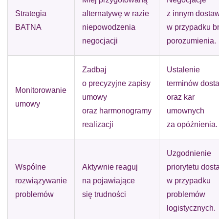
Strategia
alternatywę w razie
z innym dosta
BATNA
niepowodzenia
w przypadku b
negocjacji
porozumienia.
Zadbaj
Ustalenie
o precyzyjne zapisy
terminów dost
Monitorowanie
umowy
oraz kar
umowy
oraz harmonogramy
umownych
realizacji
za opóźnienia.
Uzgodnienie
Wspólne
Aktywnie reaguj
priorytetu dost
rozwiązywanie
na pojawiające
w przypadku
problemów
się trudności
problemów
logistycznych.