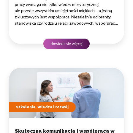
pracy wymaga nie tylko wiedzy merytorycznej,
ale przede wszystkim umiejętności miękkich – a jedną
z kluczowych jest współpraca. Niezależnie od branży,
stanowiska czy rodzaju relacji zawodowych, współpraca
w zespole oraz współpraca z klientami stanowią
fundament efektywności i sukcesu. W zespole liczy
się zdolność do porozumienia, dzielenia obowiązków
dowiedz się więcej
i wspólnego rozwiązywania problemów. W kontaktach
z klientami umiejętność…
Szkolenia, Wiedza i rozwój
Skuteczna komunikacja i współpraca w