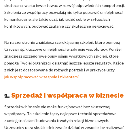
skuteczna, warto inwestować w rozwój odpowiednich kompetencji.
Szkolenia ze współpracy pozwalają nie tylko poprawić umiejętności
Odrzuć
komunikacyjne, ale także uczą, jak radzić sobie w sytuacjach
konfliktowych, budować zaufanie czy skutecznie negocjować.
Zapisz moje preferencje
Akceptuj wszystko
Na naszej stronie znajdziesz szeroką gamę szkoleń, które pomogą
Ci rozwinąć kluczowe umiejętności w zakresie współpracy. Poniżej
znajdziesz szczegółowe opisy ośmiu wyjątkowych szkoleń, które
pomogą Twojej organizacji osiągnąć jeszcze lepsze rezultaty. Każde
z nich jest dostosowane do różnych potrzeb i w praktyce uczy
jak współpracować w zespole i z klientami
.
1.
Sprzedaż i współpraca w biznesie
Sprzedaż w biznesie nie może funkcjonować bez skutecznej
współpracy. To szkolenie łączy najlepsze techniki sprzedażowe
z umiejętnościami budowania trwałych relacji biznesowych.
Uczestnicy uczą się, jak efektywnie działać w zespole, by realizować