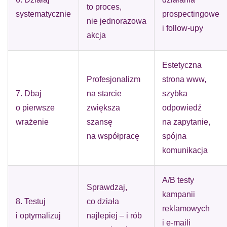
to proces,
systematycznie
prospectingowe
nie jednorazowa
i follow-upy
akcja
Estetyczna
Profesjonalizm
strona www,
7. Dbaj
na starcie
szybka
o pierwsze
zwiększa
odpowiedź
wrażenie
szansę
na zapytanie,
na współpracę
spójna
komunikacja
A/B testy
Sprawdzaj,
kampanii
8. Testuj
co działa
reklamowych
i optymalizuj
najlepiej – i rób
i e-maili