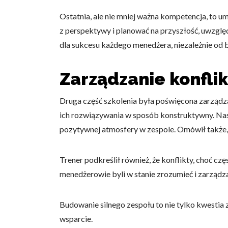
Ostatnia, ale nie mniej ważna kompetencja, to u
z perspektywy i planować na przyszłość, uwzględ
dla sukcesu każdego menedżera, niezależnie od b
Wykorzystujemy pliki cookie 
Zarządzanie konfli
naszej witrynie. Informacje
analitycznym. Partnerzy mog
z ich usług.
Druga część szkolenia była poświęcona zarządzan
ich rozwiązywania w sposób konstruktywny. Nasz
Niezbędne
pozytywnej atmosfery w zespole. Omówił także, 
Niezbędne pliki cookie mają 
sposób bez nich. Te pliki co
Trener podkreślił również, że konflikty, choć czę
menedżerowie byli w stanie zrozumieć i zarządza
Preferencje
Pliki cookie dotyczące prefe
Budowanie silnego zespołu to nie tylko kwestia
np. preferowany język lub re
wsparcie.