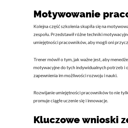
Statystyka
Motywowanie pracow
Statystyczne pliki cookie p
na stronie, gromadząc i zgła
Kolejna część szkolenia skupiła się na motywowa
zespołu. Przedstawił różne techniki motywacyjne
Marketing
umiejętności pracowników, aby mogli oni przycz
Marketingowe pliki cookie s
reklam, które są istotne i 
Trener mówił o tym, jak ważne jest, aby menedże
reklamodawców strony trzec
motywacyjne do tych indywidualnych potrzeb i oc
zapewnienia im możliwości rozwoju i nauki.
Nieklasyfikowane
Nieklasyfikowane pliki cooki
Rozwijanie umiejętności pracowników to nie tyl
promuje ciągłe uczenie się i innowacje.
Odrzuć
Kluczowe wnioski z