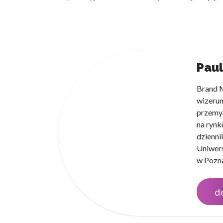
Paul
Brand M
wizerun
przemyś
na rynk
dzienni
Uniwers
w Pozna
d