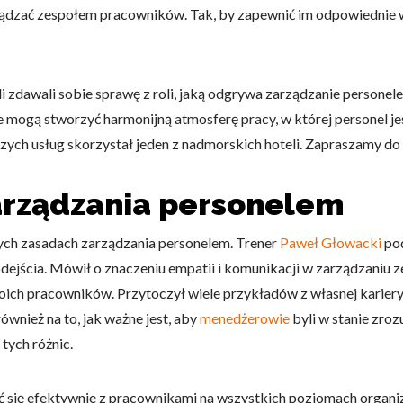
ządzać zespołem pracowników. Tak, by zapewnić im odpowiednie 
li zdawali sobie sprawę z roli, jaką odgrywa zarządzanie personel
e mogą stworzyć harmonijną atmosferę pracy, w której personel
zych usług skorzystał jeden z nadmorskich hoteli. Zapraszamy do p
arządzania personelem
wych zasadach zarządzania personelem. Trener
Paweł Głowacki
pod
dejścia. Mówił o znaczeniu empatii i komunikacji w zarządzaniu 
woich pracowników. Przytoczył wiele przykładów z własnej kariery
nież na to, jak ważne jest, aby
menedżerowie
byli w stanie zro
tych różnic.
się efektywnie z pracownikami na wszystkich poziomach organiz