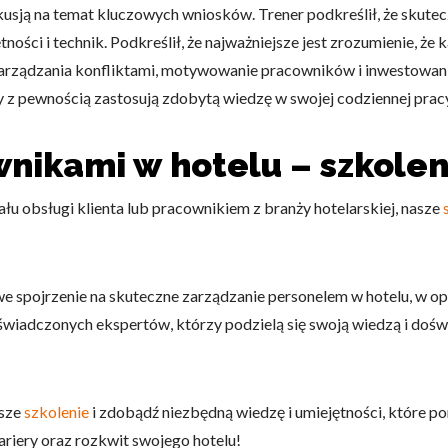
usją na temat kluczowych wniosków. Trener podkreślił, że skute
ności i technik. Podkreślił, że najważniejsze jest zrozumienie, że
zarządzania konfliktami, motywowanie pracowników i inwestowani
 z pewnością zastosują zdobytą wiedzę w swojej codziennej pracy
nikami w hotelu – szkolen
ału obsługi klienta lub pracownikiem z branży hotelarskiej, nasze
spojrzenie na skuteczne zarządzanie personelem w hotelu, w opar
oświadczonych ekspertów, którzy podzielą się swoją wiedzą i doś
asze
szkolenie
i zdobądź niezbędną wiedzę i umiejętności, które po
kariery oraz rozkwit swojego hotelu!