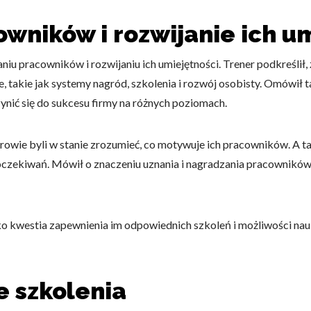
ników i rozwijanie ich um
omagają właścicielem stron internetowych zrozumieć, w jaki sposób różni
szając anonimowe informacje.
niu pracowników i rozwijaniu ich umiejętności. Trener podkreślił
, takie jak systemy nagród, szkolenia i rozwój osobisty. Omówił 
ynić się do sukcesu firmy na różnych poziomach.
tosowane są w celu śledzenia użytkowników na stronach internetowych.
interesujące dla poszczególnych użytkowników i tym samym bardziej cenn
rowie byli w stanie zrozumieć, co motywuje ich pracowników. A t
iej.
zekiwań. Mówił o znaczeniu uznania i nagradzania pracowników za 
e, to pliki, które są w procesie klasyfikowania, wraz z dostawcami poszcz
ko kwestia zapewnienia im odpowiednich szkoleń i możliwości nauk
Zapisz moje preferencje
Akc
e szkolenia