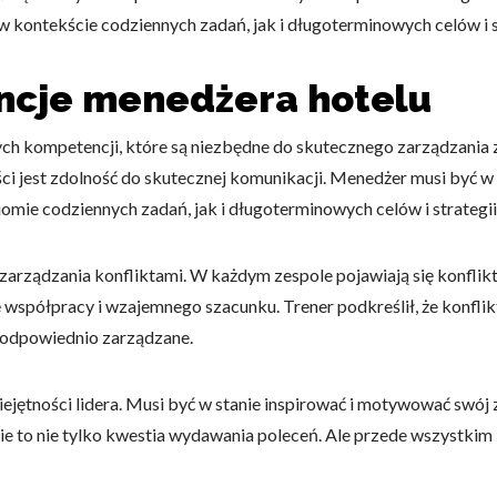
 kontekście codziennych zadań, jak i długoterminowych celów i st
cje menedżera hotelu
ch kompetencji, które są niezbędne do skutecznego zarządzania 
ości jest zdolność do skutecznej komunikacji. Menedżer musi być w
mie codziennych zadań, jak i długoterminowych celów i strategii 
zarządzania konfliktami. W każdym zespole pojawiają się konflik
spółpracy i wzajemnego szacunku. Trener podkreślił, że konflikty
są odpowiednio zarządzane.
iejętności lidera. Musi być w stanie inspirować i motywować swój
anie to nie tylko kwestia wydawania poleceń. Ale przede wszystki