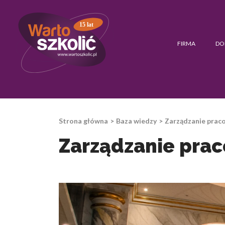
15 lat
FIRMA
DO
Strona główna
Baza wiedzy
Zarządzanie praco
Zarządzanie prac