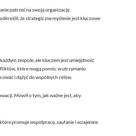
anie patrzeć na swoją organizację
dkreślił, że strategiczne myślenie jest kluczowe
owe i analizować ruch w
nościowym, reklamowym i
skanymi podczas korzystania
 każdym zespole, ale kluczem jest umiejętność
onfliktów, które mogą pomóc w utrzymaniu
acować i dążyć do wspólnych celów.
e działać w zamierzony
.
owacji. Mówił o tym, jak ważne jest, aby
d lub funkcjonowanie strony,
 które promuje współpracę, zaufanie i wzajemne