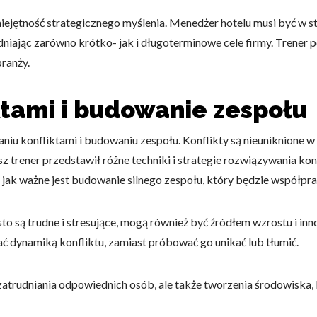
miejętność strategicznego myślenia. Menedżer hotelu musi być w st
niając zarówno krótko- jak i długoterminowe cele firmy. Trener po
ranży.
do spersonalizowania treści i reklam, aby oferować funkcje społeczności
ktami i budowanie zespołu
 o tym, jak korzystasz z naszej witryny, udostępniamy partnerom społecz
ą połączyć te informacje z innymi danymi otrzymanymi od Ciebie lub uzy
iu konfliktami i budowaniu zespołu. Konflikty są nieuniknione w
 trener przedstawił różne techniki i strategie rozwiązywania k
jak ważne jest budowanie silnego zespołu, który będzie współpr
kluczowe znaczenie dla podstawowych funkcji witryny i witryna nie będzi
okie nie przechowują żadnych danych umożliwiających identyfikację osoby
sto są trudne i stresujące, mogą również być źródłem wzrostu i inn
ć dynamiką konfliktu, zamiast próbować go unikać lub tłumić.
rencji umożliwiają stronie zapamiętanie informacji, które zmieniają wyglą
 zatrudniania odpowiednich osób, ale także tworzenia środowiska,
gion, w którym znajduje się użytkownik.