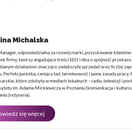
ina Michalska
anager, odpowiedzialna za rozwój marki, pozyskiwanie klientów i
ek firmy, tworzy angażujące treści SEO i dba o spójność przekazu
lanym działaniom znacząco zwiększyła sprzedaż oraz liczbę zap
u. Perfekcjonistka, ceniąca ład, terminowość i jasne zasady pracy.
karskie, które zdobyła w mediach lokalnych – radiu, telewizji i p
ytetu im. Adama Mickiewicza w Poznaniu (komunikacja i kultur
niu (reżyseria).
owiedz się więcej