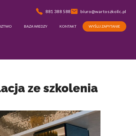
881 388 588
biuro@wartoszkolic.pl
DZTWO
BAZA WIEDZY
KONTAKT
WYŚLIJ ZAPYTANIE
acja ze szkolenia