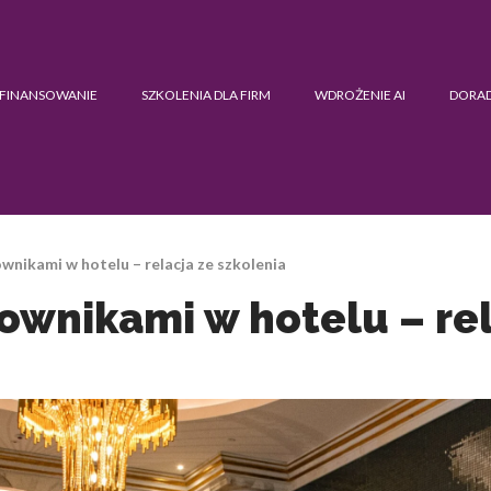
FINANSOWANIE
SZKOLENIA DLA FIRM
WDROŻENIE AI
DORA
wnikami w hotelu – relacja ze szkolenia
ownikami w hotelu – rel