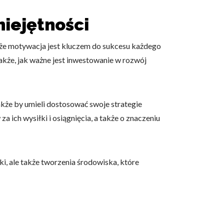
iejętności
 użytkownicy zachowują się
, że motywacja jest kluczem do sukcesu każdego
także, jak ważne jest inwestowanie w rozwój
 Celem jest wyświetlanie
e dla wydawców i
akże by umieli dostosować swoje strategie
ich wysiłki i osiągnięcia, a także o znaczeniu
ególnych ciasteczek.
i, ale także tworzenia środowiska, które
eptuj wszystko