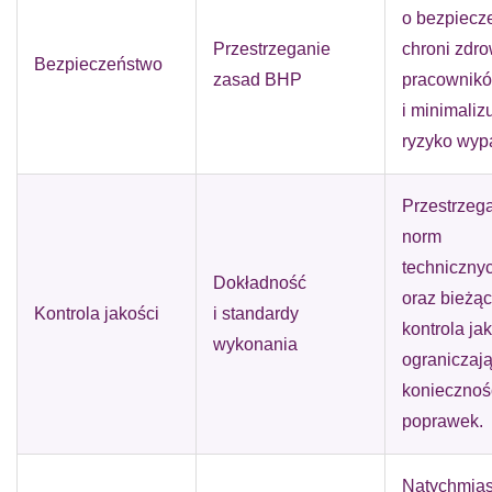
o bezpiecz
Przestrzeganie
chroni zdro
Bezpieczeństwo
zasad BHP
pracownik
i minimaliz
ryzyko wyp
Przestrzeg
norm
techniczny
Dokładność
oraz bieżą
Kontrola jakości
i standardy
kontrola ja
wykonania
ograniczaj
koniecznoś
poprawek.
Natychmia