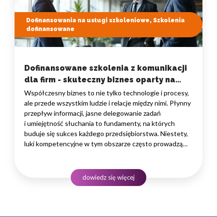
Dofinansowania na usługi szkoleniowe, Szkolenia
dofinansowane
Dofinansowane szkolenia z komunikacji
dla firm - skuteczny biznes oparty na
dialogu
Współczesny biznes to nie tylko technologie i procesy,
ale przede wszystkim ludzie i relacje między nimi. Płynny
przepływ informacji, jasne delegowanie zadań
i umiejętność słuchania to fundamenty, na których
buduje się sukces każdego przedsiębiorstwa. Niestety,
luki kompetencyjne w tym obszarze często prowadzą
do kosztownych błędów i konfliktów. Odpowiedzią
na te wyzwania są profesjonalne dofinansowane
szkolenia z komunikacji dla firm, które pozwalają
dowiedz się więcej
podnieść kwalifikacje zespołów przy minimalnym
obciążeniu…