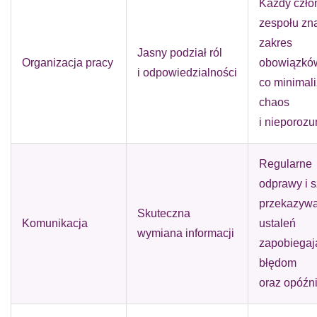
Każdy czło
zespołu zn
zakres
Jasny podział ról
Organizacja pracy
obowiązkó
i odpowiedzialności
co minimali
chaos
i nieporozu
Regularne
odprawy i 
przekazyw
Skuteczna
Komunikacja
ustaleń
wymiana informacji
zapobiegaj
błędom
oraz opóźn