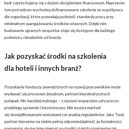
kadr często kojarzy się z dużym obciążeniem finansowym. Naprzeciw
tym potrzebom wychodzą dofinansowane szkolenia ze współpracy
Zapisz moje preferencje
dla organizacji, które pozwalają podnieść standardy pracy przy
Akceptuj wszystko
minimalnym zaangażowaniu środków własnych. Dzięki nim
budowanie zgranych zespołów staje się dostępne dla każdego
podmiotu, niezależnie od branży.
Jak pozyskać środki na szkolenia
dla hoteli i innych branż?
Pozyskanie funduszy zewnętrznych na rozwój pracowników może
wydawać się procesem żmudnym, pełnym biurokratycznych
pułapek. Nic bardziej mylnego – z naszym wsparciem cały proces
przebiega sprawnie i bezstresowo. Nie musisz martwić
się skomplikowanymi wnioskami czy analizą regulaminów. Jako Twój
partner bierzemy na siebie pełną odpowiedzialność za formalności,
pomagając skutecznie sięgnąć po środki z takich programów jak