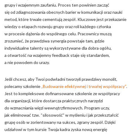
grupy i wzajemnym zaufaniu. Proces ten powinien zacząć
się od zdiagnozowania obecnych barier w komunikacji oraz nauki
metod, które trwale cementują zespół. Kluczowe jest przekazanie
wiedzy o etapach rozwoju grupy oraz roli każdego członka
w procesie dążenia do wspólnego celu. Pracownicy muszą
zrozumieć, że prawdziwa synergia powstaje tam, gdzie
indywidualne talenty są wykorzystywane dla dobra ogółu,
a otwartość na wzajemny feedback staje się standardem,
a nie powodem do urazy.
Jeśli chcesz, aby Twoi podwładni tworzyli prawdziwy monolit,
polecamy szkolenie
„Budowanie efektywnej i trwałej współpracy”
.
Jest to kompleksowe dofinansowane szkolenie ze współpracy
dla organizacji, które dostarcza praktycznych narzędzi
do wzmacniania więzi wewnątrzfirmowych. Program uczy,
jak eliminować tzw. “silosowość” w myśleniu i jak przekształcić
grupę osób w zorientowany na sukces, zgrany zespół. Dzięki
udziałowi w tym kursie Twoja kadra zyska nową energię