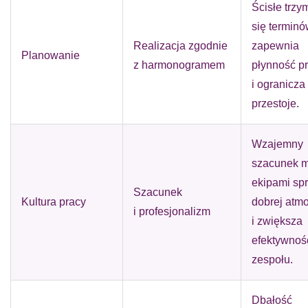
Ścisłe trzy
się termin
Realizacja zgodnie
zapewnia
Planowanie
z harmonogramem
płynność p
i ogranicza
przestoje.
Wzajemny
szacunek m
ekipami spr
Szacunek
Kultura pracy
dobrej atm
i profesjonalizm
i zwiększa
efektywnoś
zespołu.
Dbałość