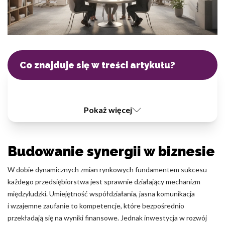
Statystyka
Statystyczne pliki cookie pomagają właścicielem stron internetowych
sposób różni użytkownicy zachowują się na stronie, gromadząc i zg
informacje.
Co znajduje się w treści artykułu?
Marketing
Marketingowe pliki cookie stosowane są w celu śledzenia użytkown
Pokaż więcej
internetowych. Celem jest wyświetlanie reklam, które są istotne i in
poszczególnych użytkowników i tym samym bardziej cenne dla wyda
reklamodawców strony trzeciej.
Budowanie synergii w biznesie
Nieklasyfikowane
W dobie dynamicznych zmian rynkowych fundamentem sukcesu
Nieklasyfikowane pliki cookie, to pliki, które są w procesie klasyfikow
każdego przedsiębiorstwa jest sprawnie działający mechanizm
dostawcami poszczególnych ciasteczek.
międzyludzki. Umiejętność współdziałania, jasna komunikacja
i wzajemne zaufanie to kompetencje, które bezpośrednio
przekładają się na wyniki finansowe. Jednak inwestycja w rozwój
Odrzuć