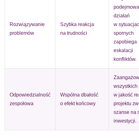
podejmowa
działań
Rozwiązywanie
Szybka reakcja
w sytuacja
problemów
na trudności
spornych
zapobiega
eskalacji
konfliktów.
Zaangażow
wszystkich 
Odpowiedzialność
Wspólna dbałość
w jakość re
zespołowa
o efekt końcowy
projektu z
szanse na 
inwestycji.