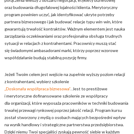
połączenia wiedzy z obszaru negocjacji, etykiety biznesowej
oraz budowania długofalowej lojalności klienta. Merytoryczny
program powinien uczyć, jak identyfikować ukryte potrzeby
partnera biznesowego i jak budować relacje typu win-win, które
gwarantują trwałość kontraktów. Ważnym elementem jest nauka
zarządzania oczekiwaniami oraz profesjonalna obsługa trudnych
sytuacji w relacjach z kontrahentami. Pracownicy muszą stać
się świadomymi ambasadorami marki, którzy poprzez wzorowe
współdziałanie budują stabilną pozycję firmy.
Jeżeli Twoim celem jest wejście na zupełnie wyższy poziom relacji
z kontrahentami, wybierz szkolenie
„Doskonała współpraca biznesowa”
. Jest to prestiżowe
i merytoryczne dofinansowane szkolenie ze współpracy
dla organizacji, które wyposaża pracowników w techniki budowania
trwałej przewagi rynkowej poprzez jakość relacji. Program kursu
został stworzony z myślą o osobach mających bezpośredni wpływ
na wynik handlowy i strategiczne partnerstwa przedsiębiorstwa.
Dzięki niemu Twoi specjaliści zyskają pewność siebie w każdym