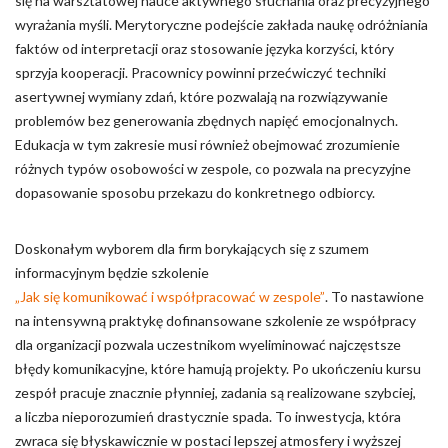
się na warsztatowej nauce aktywnego słuchania oraz precyzyjnego
wyrażania myśli. Merytoryczne podejście zakłada naukę odróżniania
faktów od interpretacji oraz stosowanie języka korzyści, który
sprzyja kooperacji. Pracownicy powinni przećwiczyć techniki
asertywnej wymiany zdań, które pozwalają na rozwiązywanie
problemów bez generowania zbędnych napięć emocjonalnych.
Edukacja w tym zakresie musi również obejmować zrozumienie
różnych typów osobowości w zespole, co pozwala na precyzyjne
dopasowanie sposobu przekazu do konkretnego odbiorcy.
Doskonałym wyborem dla firm borykających się z szumem
informacyjnym będzie szkolenie
„Jak się komunikować i współpracować w zespole”
. To nastawione
na intensywną praktykę dofinansowane szkolenie ze współpracy
dla organizacji pozwala uczestnikom wyeliminować najczęstsze
błędy komunikacyjne, które hamują projekty. Po ukończeniu kursu
zespół pracuje znacznie płynniej, zadania są realizowane szybciej,
a liczba nieporozumień drastycznie spada. To inwestycja, która
zwraca się błyskawicznie w postaci lepszej atmosfery i wyższej