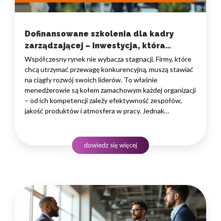
Dofinansowane szkolenia dla kadry
zarządzającej – inwestycja, która
napędza biznes
Współczesny rynek nie wybacza stagnacji. Firmy, które
chcą utrzymać przewagę konkurencyjną, muszą stawiać
na ciągły rozwój swoich liderów. To właśnie
menedżerowie są kołem zamachowym każdej organizacji
– od ich kompetencji zależy efektywność zespołów,
jakość produktów i atmosfera w pracy. Jednak
profesjonalna edukacja często wiąże się z wysokimi
kosztami, które mogą obciążać budżet przedsiębiorstwa.
Na szczęście istnieją skuteczne sposoby na zdobycie
dowiedz się więcej
wiedzy przy…