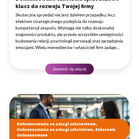
klucz do rozwoju Twojej firmy
Skuteczna sprzedaż nie jest dziełem przypadku, lecz
efektem strategicznego podejścia do rozwoju
kompetencji zespołu. Wymaga nie tylko doskonałej
znajomości produktu, ale przede wszystkim umiejętności
budowania relacji, psychologii perswazji oraz zarządzania
emocjami. Wielu menedżerów i właścicieli firm zadaje
sobie pytanie, jak przeszkolić handlowców, by ich praca
przynosiła realne wyniki, nie obciążając przy tym
nadmiernie budżetu operacyjnego. Odpowiedzią
dowiedz się więcej
na to wyzwanie są profesjonalne programy rozwojowe,…
Dofinansowania na usługi szkoleniowe,
Dofinansowania na usługi szkolniowe, Szkolenia
dofinansowane