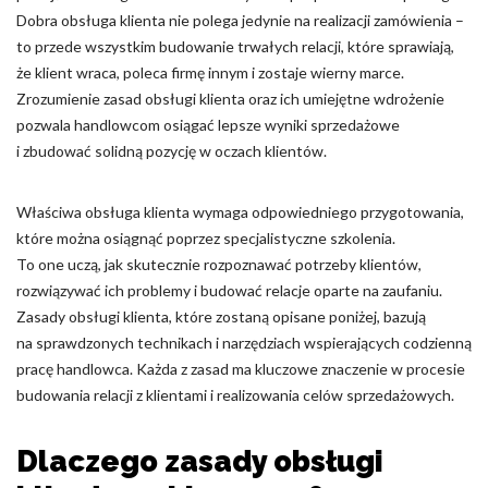
Odrzuć
Dobra obsługa klienta nie polega jedynie na realizacji zamówienia –
to przede wszystkim budowanie trwałych relacji, które sprawiają,
Zapisz moje preferencje
że klient wraca, poleca firmę innym i zostaje wierny marce.
Zrozumienie zasad obsługi klienta oraz ich umiejętne wdrożenie
Akceptuj wszystko
pozwala handlowcom osiągać lepsze wyniki sprzedażowe
i zbudować solidną pozycję w oczach klientów.
Właściwa obsługa klienta wymaga odpowiedniego przygotowania,
które można osiągnąć poprzez specjalistyczne szkolenia.
To one uczą, jak skutecznie rozpoznawać potrzeby klientów,
rozwiązywać ich problemy i budować relacje oparte na zaufaniu.
Zasady obsługi klienta, które zostaną opisane poniżej, bazują
na sprawdzonych technikach i narzędziach wspierających codzienną
pracę handlowca. Każda z zasad ma kluczowe znaczenie w procesie
budowania relacji z klientami i realizowania celów sprzedażowych.
Dlaczego zasady obsługi