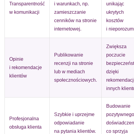
Transparentność
i warunkach, np.
unikając
w komunikacji
zamieszczanie
ukrytych
cenników na stronie
kosztów
internetowej.
i nieporozum
Zwiększa
Publikowanie
poczucie
Opinie
recenzji na stronie
bezpieczeńs
i rekomendacje
lub w mediach
dzięki
klientów
społecznościowych.
rekomendac
innych klient
Budowanie
Szybkie i uprzejme
pozytywneg
Profesjonalna
odpowiadanie
doświadczen
obsługa klienta
na pytania klientów.
co sprzyja