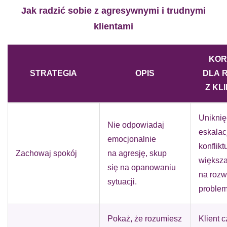
Jak radzić sobie z agresywnymi i trudnymi
klientami
KOR
STRATEGIA
OPIS
DLA 
Z KL
Uniknię
Nie odpowiadaj
eskalacj
emocjonalnie
konflikt
Zachowaj spokój
na agresję, skup
większ
się na opanowaniu
na rozw
sytuacji.
problem
Pokaż, że rozumiesz
Klient c