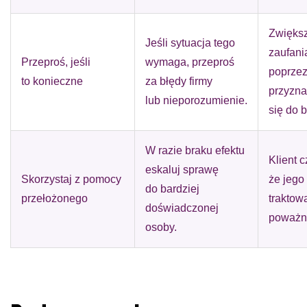
Zwięks
Jeśli sytuacja tego
zaufani
Przeproś, jeśli
wymaga, przeproś
poprze
to konieczne
za błędy firmy
przyzna
lub nieporozumienie.
się do 
W razie braku efektu
Klient c
eskaluj sprawę
Skorzystaj z pomocy
że jego
do bardziej
przełożonego
traktow
doświadczonej
poważn
osoby.