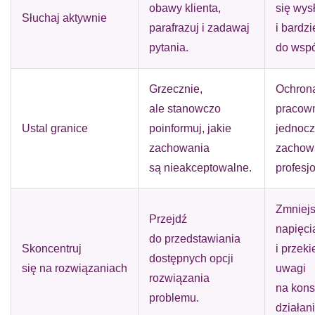
obawy klienta,
się wys
Słuchaj aktywnie
parafrazuj i zadawaj
i bardzi
pytania.
do wspó
Grzecznie,
Ochron
ale stanowczo
pracown
Ustal granice
poinformuj, jakie
jednocz
zachowania
zachow
są nieakceptowalne.
profesj
Zmniejs
Przejdź
napięci
do przedstawiania
Skoncentruj
i przek
dostępnych opcji
się na rozwiązaniach
uwagi
rozwiązania
na kons
problemu.
działani