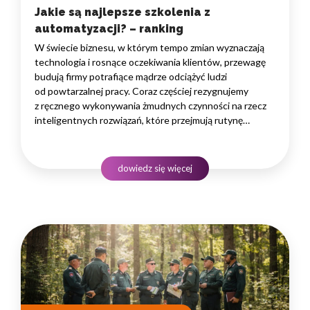
Jakie są najlepsze szkolenia z
automatyzacji? – ranking
W świecie biznesu, w którym tempo zmian wyznaczają
technologia i rosnące oczekiwania klientów, przewagę
budują firmy potrafiące mądrze odciążyć ludzi
od powtarzalnej pracy. Coraz częściej rezygnujemy
z ręcznego wykonywania żmudnych czynności na rzecz
inteligentnych rozwiązań, które przejmują rutynę
i uwalniają czas na zadania naprawdę wymagające
ludzkiego myślenia. Wybór właściwego programu
rozwojowego to decyzja strategiczna — wpływa
dowiedz się więcej
na wydajność zespołów,…