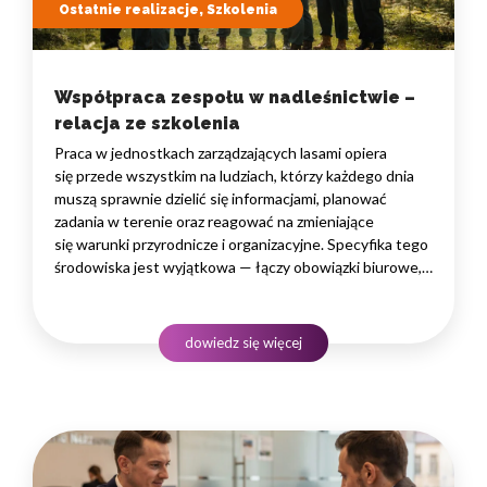
Ostatnie realizacje, Szkolenia
Współpraca zespołu w nadleśnictwie –
relacja ze szkolenia
Praca w jednostkach zarządzających lasami opiera
się przede wszystkim na ludziach, którzy każdego dnia
muszą sprawnie dzielić się informacjami, planować
zadania w terenie oraz reagować na zmieniające
się warunki przyrodnicze i organizacyjne. Specyfika tego
środowiska jest wyjątkowa — łączy obowiązki biurowe,
administracyjne i finansowe z pracą w lesie, często
rozproszoną na dużym obszarze i wymagającą szybkiego
podejmowania decyzji. W takim środowisku
dowiedz się więcej
to nie pojedyncze kompetencje, lecz dobrze…