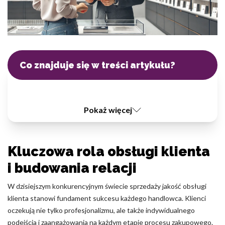
region, w którym znajduje się użytkownik.
Statystyka
Statystyczne pliki cookie pomagają właścicielem stron internetowy
zrozumieć, w jaki sposób różni użytkownicy zachowują się na stronie,
Co znajduje się w treści artykułu?
gromadząc i zgłaszając anonimowe informacje.
Marketing
Pokaż więcej
Marketingowe pliki cookie stosowane są w celu śledzenia użytkown
stronach internetowych. Celem jest wyświetlanie reklam, które są is
interesujące dla poszczególnych użytkowników i tym samym bardzie
dla wydawców i reklamodawców strony trzeciej.
Kluczowa rola obsługi klienta
i budowania relacji
Nieklasyfikowane
W dzisiejszym konkurencyjnym świecie sprzedaży jakość obsługi
Nieklasyfikowane pliki cookie, to pliki, które są w procesie klasyfikow
klienta stanowi fundament sukcesu każdego handlowca. Klienci
z dostawcami poszczególnych ciasteczek.
oczekują nie tylko profesjonalizmu, ale także indywidualnego
podejścia i zaangażowania na każdym etapie procesu zakupowego.