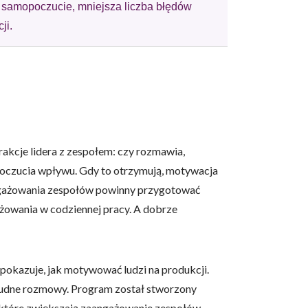
 samopoczucie, mniejsza liczba błędów
ji.
akcje lidera z zespołem: czy rozmawia,
i poczucia wpływu. Gdy to otrzymują, motywacja
aangażowania zespołów powinny przygotować
gażowania w codziennej pracy. A dobrze
okazuje, jak motywować ludzi na produkcji.
trudne rozmowy. Program został stworzony
e, które zwiększają zaangażowanie zespołów