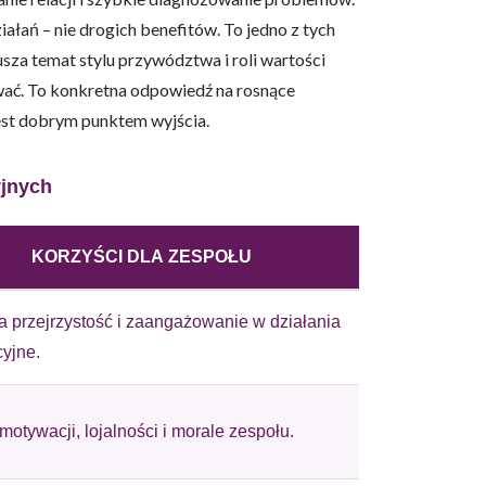
łań – nie drogich benefitów. To jedno z tych
sza temat stylu przywództwa i roli wartości
ować. To konkretna odpowiedź na rosnące
jest dobrym punktem wyjścia.
owe i analizować ruch w
nościowym, reklamowym i
skanymi podczas korzystania
yjnych
KORZYŚCI DLA ZESPOŁU
e działać w zamierzony
 przejrzystość i zaangażowanie w działania
.
yjne.
d lub funkcjonowanie strony,
motywacji, lojalności i morale zespołu.