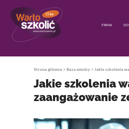
15 lat
FIRMA
DO
Strona główna
Baza wiedzy
Jakie szkolenia w
Jakie szkolenia 
zaangażowanie z