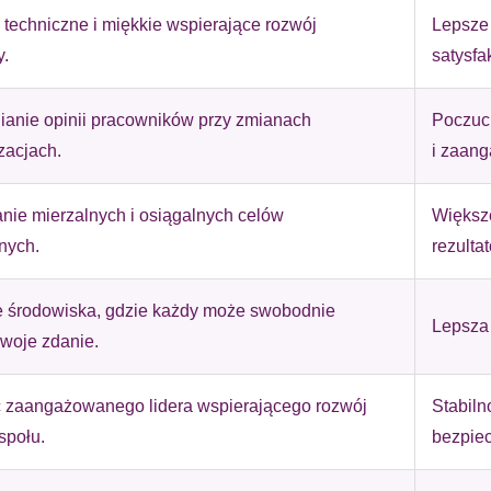
 techniczne i miękkie wspierające rozwój
Lepsze 
.
satysfa
omagają właścicielem stron internetowych zrozumieć, w jaki sposób różni
szając anonimowe informacje.
anie opinii pracowników przy zmianach
Poczuc
zacjach.
i zaan
tosowane są w celu śledzenia użytkowników na stronach internetowych.
interesujące dla poszczególnych użytkowników i tym samym bardziej cenn
ie mierzalnych i osiągalnych celów
Większe
iej.
nych.
rezulta
 środowiska, gdzie każdy może swobodnie
Lepsza 
e, to pliki, które są w procesie klasyfikowania, wraz z dostawcami poszcz
woje zdanie.
Zapisz moje preferencje
Akc
 zaangażowanego lidera wspierającego rozwój
Stabiln
społu.
bezpie