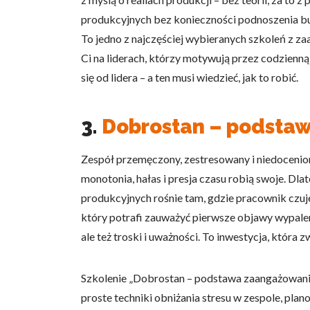
produkcyjnych bez konieczności podnoszenia bu
To jedno z najczęściej wybieranych szkoleń z za
Ci na liderach, którzy motywują przez codzienn
się od lidera – a ten musi wiedzieć, jak to robić.
3.
Dobrostan – podstaw
Zespół przemęczony, zestresowany i niedocenion
monotonia, hałas i presja czasu robią swoje. Dlat
produkcyjnych rośnie tam, gdzie pracownik czuje s
który potrafi zauważyć pierwsze objawy wypaleni
ale też troski i uważności. To inwestycja, która zw
Szkolenie „Dobrostan – podstawa zaangażowania 
proste techniki obniżania stresu w zespole, pla