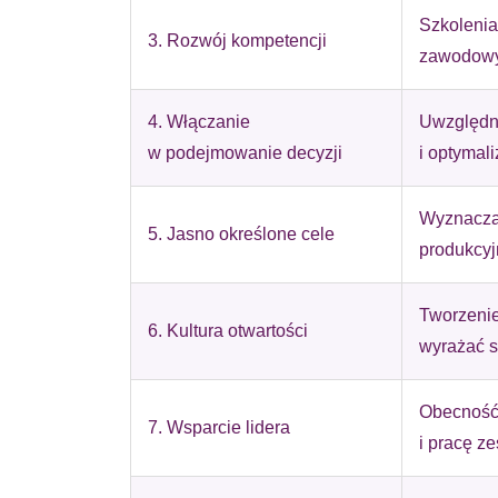
Statystyka
Szkolenia
3. Rozwój kompetencji
zawodowy
Statystyczne pliki cookie p
na stronie, gromadząc i zgła
4. Włączanie
Uwzględni
Marketing
w podejmowanie decyzji
i optymali
Marketingowe pliki cookie s
reklam, które są istotne i 
Wyznaczan
5. Jasno określone cele
reklamodawców strony trzec
produkcyj
Nieklasyfikowane
Tworzenie
6. Kultura otwartości
Nieklasyfikowane pliki cooki
wyrażać s
Odrzuć
Obecność
7. Wsparcie lidera
i pracę ze