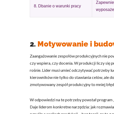
Zapewnien
8. Dbanie o warunki pracy
wyposażen
2.
Motywowanie i budo
Zaangażowanie zespołów produkcyjnych nie pows
czy wspiera, czy docenia. W produkcji liczy się
rośnie. Lider musi umieć odczytywać potrzeby l
kierowników nie tylko do stawiania celów, ale d
zmotywowany zespół produkcyjny to mniej błędów,
W odpowiedzi na te potrzeby powstał program „
Daje liderom konkretne narzędzia: jak rozmawi
z myślą o realiach produkcji – bez teorii, za t