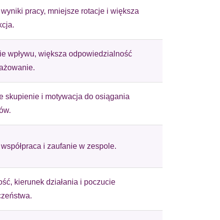
wyniki pracy, mniejsze rotacje i większa
kcja.
 użytkownicy zachowują się
ie wpływu, większa odpowiedzialność
gażowanie.
 Celem jest wyświetlanie
e dla wydawców i
 skupienie i motywacja do osiągania
tów.
współpraca i zaufanie w zespole.
ególnych ciasteczek.
eptuj wszystko
ość, kierunek działania i poczucie
czeństwa.