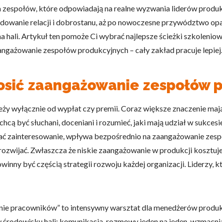
espołów, które odpowiadają na realne wyzwania liderów produkcj
dowanie relacji i dobrostanu, aż po nowoczesne przywództwo opart
 hali. Artykuł ten pomoże Ci wybrać najlepsze ścieżki szkolenio
angażowanie zespołów produkcyjnych – cały zakład pracuje lepiej
osić zaangażowanie zespołów 
y wyłącznie od wypłat czy premii. Coraz większe znaczenie mają 
cą być słuchani, doceniani i rozumieć, jaki mają udział w sukcesi
ć zainteresowanie, wpływa bezpośrednio na zaangażowanie zespo
zwijać. Zwłaszcza że niskie zaangażowanie w produkcji kosztuje fir
nny być częścią strategii rozwoju każdej organizacji. Liderzy, kt
nie pracowników” to intensywny warsztat dla menedżerów produkc
w środowisku hali: komunikacja, rozmowy jeden na jeden, wzmacni