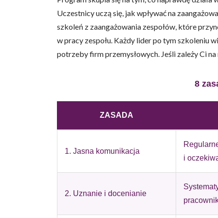
Uczestnicy uczą się, jak wpływać na zaangażowa
szkoleń z zaangażowania zespołów, które przyno
w pracy zespołu. Każdy lider po tym szkoleniu 
potrzeby firm przemysłowych. Jeśli zależy Ci n
Wykorzystujemy pliki cookie 
naszej witrynie. Informacje
analitycznym. Partnerzy mog
8 zas
z ich usług.
ZASADA
Niezbędne
Niezbędne pliki cookie mają 
Regularne
sposób bez nich. Te pliki co
1. Jasna komunikacja
i oczekiw
Preferencje
Systematy
Pliki cookie dotyczące prefe
2. Uznanie i docenianie
pracowni
np. preferowany język lub re