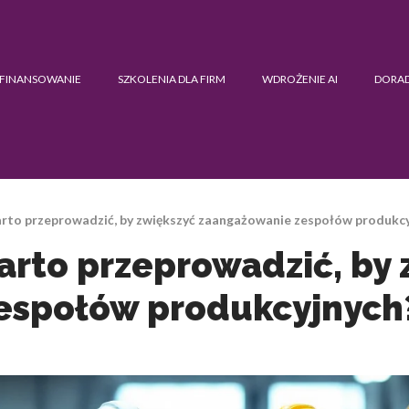
FINANSOWANIE
SZKOLENIA DLA FIRM
WDROŻENIE AI
DORA
arto przeprowadzić, by zwiększyć zaangażowanie zespołów produkc
warto przeprowadzić, by
espołów produkcyjnych