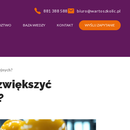
881 388 588
biuro@wartoszkolic.pl
DZTWO
BAZA WIEDZY
KONTAKT
WYŚLIJ ZAPYTANIE
yjnych?
 zwiększyć
?