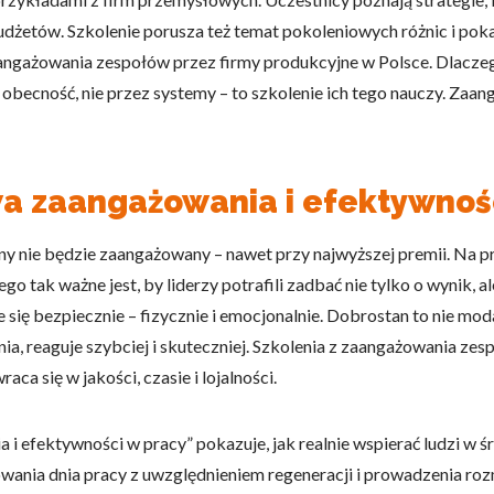
dżetów. Szkolenie porusza też temat pokoleniowych różnic i pok
angażowania zespołów przez firmy produkcyjne w Polsce. Dlaczego?
ą obecność, nie przez systemy – to szkolenie ich tego nauczy. Z
a zaangażowania i efektywnośc
y nie będzie zaangażowany – nawet przy najwyższej premii. Na pro
ego tak ważne jest, by liderzy potrafili zadbać nie tylko o wynik,
ię bezpiecznie – fizycznie i emocjonalnie. Dobrostan to nie moda, 
a, reaguje szybciej i skuteczniej. Szkolenia z zaangażowania zes
raca się w jakości, czasie i lojalności.
i efektywności w pracy” pokazuje, jak realnie wspierać ludzi w
nowania dnia pracy z uwzględnieniem regeneracji i prowadzenia ro