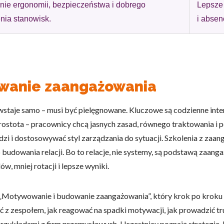
ie ergonomii, bezpieczeństwa i dobrego
Lepsze
ia stanowisk.
i absenc
wanie zaangażowania
taje samo – musi być pielęgnowane. Kluczowe są codzienne inter
 prostota – pracownicy chcą jasnych zasad, równego traktowania 
udzi i dostosowywać styl zarządzania do sytuacji. Szkolenia z z
o budowania relacji. Bo to relacje, nie systemy, są podstawą zaan
 mniej rotacji i lepsze wyniki.
Motywowanie i budowanie zaangażowania”, który krok po kroku p
ać z zespołem, jak reagować na spadki motywacji, jak prowadzić 
o z przykładami z firm przemysłowych. Uczestnicy poznają strategi