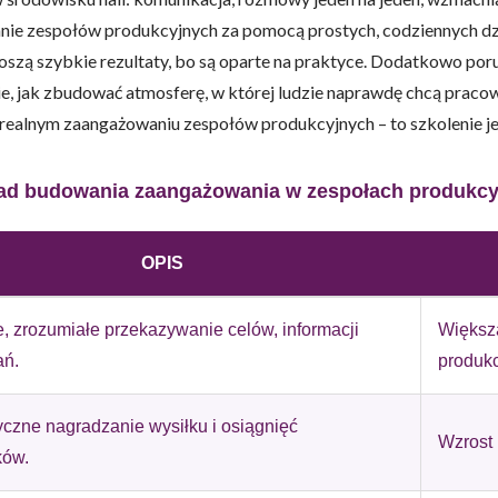
nie zespołów produkcyjnych za pomocą prostych, codziennych dzia
szą szybkie rezultaty, bo są oparte na praktyce. Dodatkowo poru
wie, jak zbudować atmosferę, w której ludzie naprawdę chcą prac
a realnym zaangażowaniu zespołów produkcyjnych – to szkolenie 
do spersonalizowania treści i reklam, aby oferować funkcje społeczności
 o tym, jak korzystasz z naszej witryny, udostępniamy partnerom społecz
ą połączyć te informacje z innymi danymi otrzymanymi od Ciebie lub uzy
ad budowania zaangażowania w zespołach produkc
OPIS
kluczowe znaczenie dla podstawowych funkcji witryny i witryna nie będzi
, zrozumiałe przekazywanie celów, informacji
Większa
okie nie przechowują żadnych danych umożliwiających identyfikację osoby
ań.
produkc
czne nagradzanie wysiłku i osiągnięć
rencji umożliwiają stronie zapamiętanie informacji, które zmieniają wyglą
Wzrost 
ków.
gion, w którym znajduje się użytkownik.