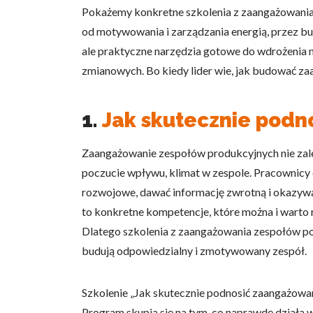
Pokażemy konkretne szkolenia z zaangażowania z
od motywowania i zarządzania energią, przez bu
ale praktyczne narzędzia gotowe do wdrożenia na
zmianowych. Bo kiedy lider wie, jak budować za
1.
Jak skutecznie podn
Zaangażowanie zespołów produkcyjnych nie zależ
poczucie wpływu, klimat w zespole. Pracownicy ch
rozwojowe, dawać informację zwrotną i okazywa
to konkretne kompetencje, które można i warto ro
Dlatego szkolenia z zaangażowania zespołów powi
budują odpowiedzialny i zmotywowany zespół.
Szkolenie „Jak skutecznie podnosić zaangażowa
Program skupia się na tym, co naprawdę działa 