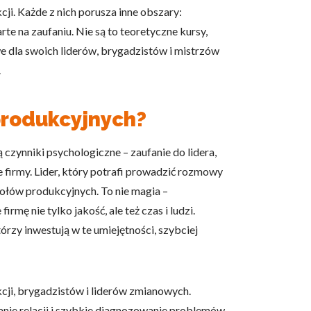
i. Każde z nich porusza inne obszary:
e na zaufaniu. Nie są to teoretyczne kursy,
we dla swoich liderów, brygadzistów i mistrzów
.
produkcyjnych?
czynniki psychologiczne – zaufanie do lidera,
e firmy. Lider, który potrafi prowadzić rozmowy
łów produkcyjnych. To nie magia –
mę nie tylko jakość, ale też czas i ludzi.
órzy inwestują w te umiejętności, szybciej
ji, brygadzistów i liderów zmianowych.
anie relacji i szybkie diagnozowanie problemów.