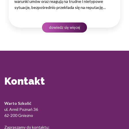
warunki umów oraz reagują na trudne i nietypowe
sytuacje, bezpośrednio przekłada się na reputację
instytucji i jej wyniki finansowe. Dlatego obsługa klienta
w sektorze pożyczek wymaga nie tylko solidnej wiedzy
produktowej, lecz także rozwiniętych kompetencji
dowiedz się więcej
komunikacyjnych, empatii…
Kontakt
Warto Szkolić
ul. Armii Poznań 36
62-200 Gniezno
Zapraszamy do kontaktu: