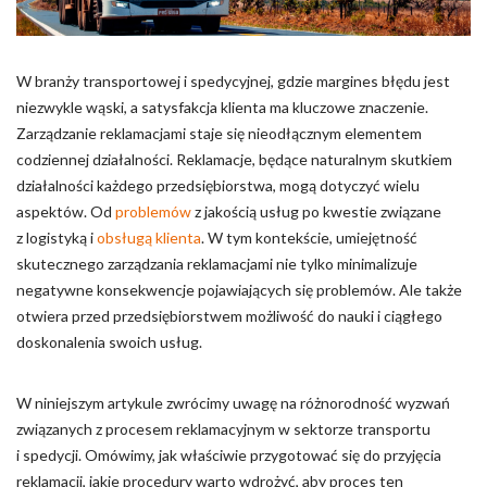
Pliki cookie dotyczące preferencji umożliwiają stronie
zapamiętanie informacji, które zmieniają wygląd lub
funkcjonowanie strony, np. preferowany język lub region, w
którym znajduje się użytkownik.
W branży transportowej i spedycyjnej, gdzie margines błędu jest
niezwykle wąski, a satysfakcja klienta ma kluczowe znaczenie.
Statystyka
Zarządzanie reklamacjami staje się nieodłącznym elementem
codziennej działalności. Reklamacje, będące naturalnym skutkiem
Statystyczne pliki cookie pomagają właścicielem stron
działalności każdego przedsiębiorstwa, mogą dotyczyć wielu
internetowych zrozumieć, w jaki sposób różni użytkownicy
zachowują się na stronie, gromadząc i zgłaszając anonimowe
aspektów. Od
problemów
z jakością usług po kwestie związane
informacje.
z logistyką i
obsługą klienta
. W tym kontekście, umiejętność
skutecznego zarządzania reklamacjami nie tylko minimalizuje
negatywne konsekwencje pojawiających się problemów. Ale także
Marketing
otwiera przed przedsiębiorstwem możliwość do nauki i ciągłego
Marketingowe pliki cookie stosowane są w celu śledzenia
doskonalenia swoich usług.
użytkowników na stronach internetowych. Celem jest
wyświetlanie reklam, które są istotne i interesujące dla
poszczególnych użytkowników i tym samym bardziej cenne dla
W niniejszym artykule zwrócimy uwagę na różnorodność wyzwań
wydawców i reklamodawców strony trzeciej.
związanych z procesem reklamacyjnym w sektorze transportu
i spedycji. Omówimy, jak właściwie przygotować się do przyjęcia
Nieklasyfikowane
reklamacji, jakie procedury warto wdrożyć, aby proces ten