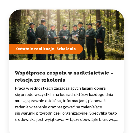
Ostatnie realizacje, Szkolenia
Współpraca zespołu w nadleśnictwie –
relacja ze szkolenia
Praca w jednostkach zarządzających lasami opiera
się przede wszystkim na ludziach, którzy każdego dnia
muszą sprawnie dzielić się informacjami, planować
zadania w terenie oraz reagować na zmieniające
się warunki przyrodnicze i organizacyjne. Specyfika tego
środowiska jest wyjątkowa — łączy obowiązki biurowe,
administracyjne i finansowe z pracą w lesie, często
rozproszoną na dużym obszarze i wymagającą szybkiego