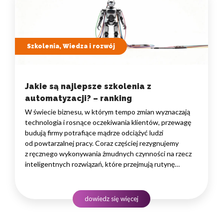
Szkolenia, Wiedza i rozwój
Jakie są najlepsze szkolenia z
automatyzacji? – ranking
W świecie biznesu, w którym tempo zmian wyznaczają
technologia i rosnące oczekiwania klientów, przewagę
budują firmy potrafiące mądrze odciążyć ludzi
od powtarzalnej pracy. Coraz częściej rezygnujemy
z ręcznego wykonywania żmudnych czynności na rzecz
inteligentnych rozwiązań, które przejmują rutynę
i uwalniają czas na zadania naprawdę wymagające
ludzkiego myślenia. Wybór właściwego programu
rozwojowego to decyzja strategiczna — wpływa
dowiedz się więcej
na wydajność zespołów,…