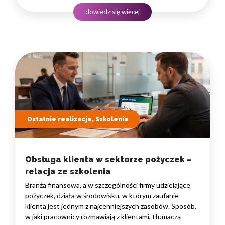
podejmowania decyzji. W takim środowisku
dowiedz się więcej
to nie pojedyncze kompetencje, lecz dobrze…
Ostatnie realizacje, Szkolenia
Obsługa klienta w sektorze pożyczek –
relacja ze szkolenia
Branża finansowa, a w szczególności firmy udzielające
pożyczek, działa w środowisku, w którym zaufanie
klienta jest jednym z najcenniejszych zasobów. Sposób,
w jaki pracownicy rozmawiają z klientami, tłumaczą