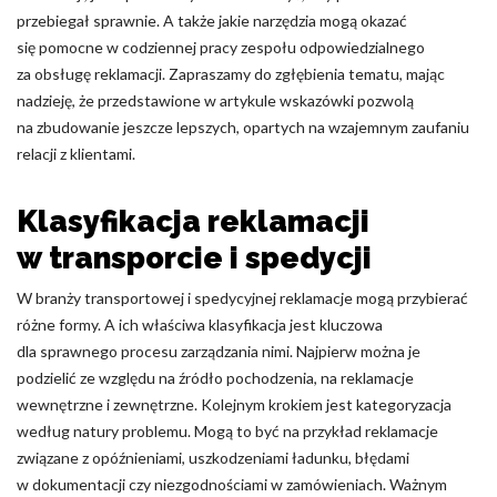
przebiegał sprawnie. A także jakie narzędzia mogą okazać
Nieklasyfikowane pliki cookie, to pliki, które są w procesie
się pomocne w codziennej pracy zespołu odpowiedzialnego
klasyfikowania, wraz z dostawcami poszczególnych ciasteczek.
za obsługę reklamacji. Zapraszamy do zgłębienia tematu, mając
nadzieję, że przedstawione w artykule wskazówki pozwolą
Odrzuć
na zbudowanie jeszcze lepszych, opartych na wzajemnym zaufaniu
relacji z klientami.
Zapisz moje preferencje
Klasyfikacja reklamacji
Akceptuj wszystko
w transporcie i spedycji
W branży transportowej i spedycyjnej reklamacje mogą przybierać
różne formy. A ich właściwa klasyfikacja jest kluczowa
dla sprawnego procesu zarządzania nimi. Najpierw można je
podzielić ze względu na źródło pochodzenia, na reklamacje
wewnętrzne i zewnętrzne. Kolejnym krokiem jest kategoryzacja
według natury problemu. Mogą to być na przykład reklamacje
związane z opóźnieniami, uszkodzeniami ładunku, błędami
w dokumentacji czy niezgodnościami w zamówieniach. Ważnym