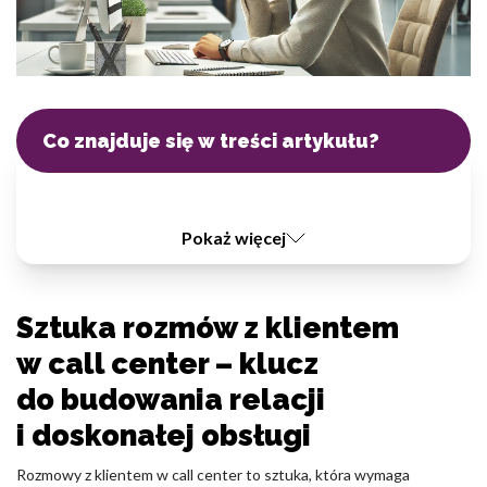
Statystyka
Statystyczne pliki cookie pomagają właścicielem stron internetowy
zrozumieć, w jaki sposób różni użytkownicy zachowują się na stronie,
gromadząc i zgłaszając anonimowe informacje.
Co znajduje się w treści artykułu?
Marketing
Marketingowe pliki cookie stosowane są w celu śledzenia użytkown
Pokaż więcej
stronach internetowych. Celem jest wyświetlanie reklam, które są is
interesujące dla poszczególnych użytkowników i tym samym bardziej
wydawców i reklamodawców strony trzeciej.
Sztuka rozmów z klientem
Nieklasyfikowane
w call center – klucz
Nieklasyfikowane pliki cookie, to pliki, które są w procesie klasyfikow
do budowania relacji
z dostawcami poszczególnych ciasteczek.
i doskonałej obsługi
Rozmowy z klientem w call center to sztuka, która wymaga
Odrzuć