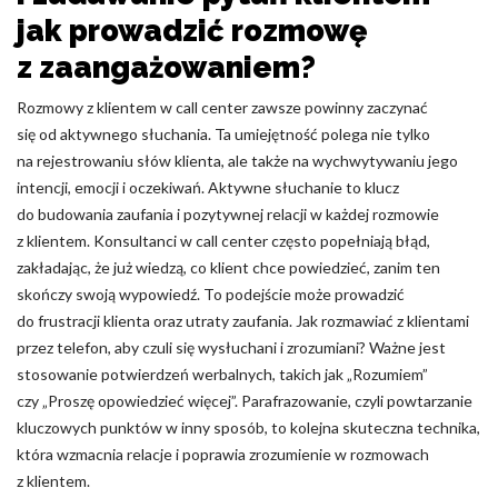
jak prowadzić rozmowę
z zaangażowaniem?
Rozmowy z klientem w call center zawsze powinny zaczynać
się od aktywnego słuchania. Ta umiejętność polega nie tylko
na rejestrowaniu słów klienta, ale także na wychwytywaniu jego
intencji, emocji i oczekiwań. Aktywne słuchanie to klucz
do budowania zaufania i pozytywnej relacji w każdej rozmowie
z klientem. Konsultanci w call center często popełniają błąd,
zakładając, że już wiedzą, co klient chce powiedzieć, zanim ten
skończy swoją wypowiedź. To podejście może prowadzić
do frustracji klienta oraz utraty zaufania. Jak rozmawiać z klientami
przez telefon, aby czuli się wysłuchani i zrozumiani? Ważne jest
stosowanie potwierdzeń werbalnych, takich jak „Rozumiem”
czy „Proszę opowiedzieć więcej”. Parafrazowanie, czyli powtarzanie
kluczowych punktów w inny sposób, to kolejna skuteczna technika,
która wzmacnia relacje i poprawia zrozumienie w rozmowach
z klientem.