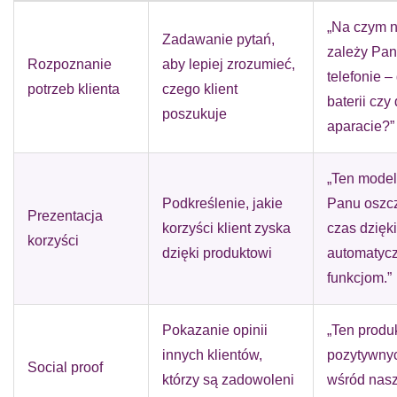
„Na czym n
Zadawanie pytań,
zależy Pa
Rozpoznanie
aby lepiej zrozumieć,
telefonie –
potrzeb klienta
czego klient
baterii czy
poszukuje
aparacie?”
„Ten model
Podkreślenie, jakie
Panu oszc
Prezentacja
korzyści klient zyska
czas dzięki
korzyści
dzięki produktowi
automatyc
funkcjom.”
Pokazanie opinii
„Ten produ
innych klientów,
pozytywnyc
Social proof
którzy są zadowoleni
wśród nas