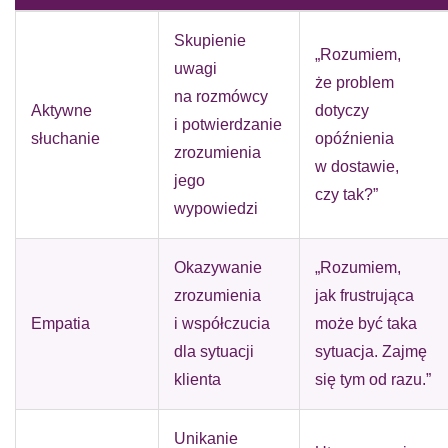
Skupienie
„Rozumiem,
uwagi
że problem
na rozmówcy
Aktywne
dotyczy
i potwierdzanie
słuchanie
opóźnienia
zrozumienia
w dostawie,
jego
czy tak?”
wypowiedzi
Okazywanie
„Rozumiem,
zrozumienia
jak frustrująca
Empatia
i współczucia
może być taka
dla sytuacji
sytuacja. Zajmę
klienta
się tym od razu.”
Unikanie