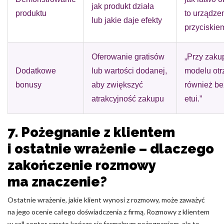
jak produkt działa
produktu
to urządze
lub jakie daje efekty
przyciskiem
Oferowanie gratisów
„Przy zaku
Dodatkowe
lub wartości dodanej,
modelu ot
bonusy
aby zwiększyć
również be
atrakcyjność zakupu
etui.”
7. Pożegnanie z klientem
i ostatnie wrażenie – dlaczego
zakończenie rozmowy
ma znaczenie?
Ostatnie wrażenie, jakie klient wynosi z rozmowy, może zaważyć
na jego ocenie całego doświadczenia z firmą. Rozmowy z klientem
w call center często kończą się formalnym pożegnaniem, ale to,