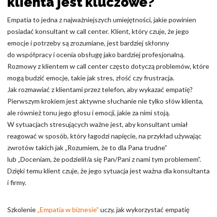
klienta jest kluczowe?
Empatia to jedna z najważniejszych umiejętności, jakie powinien
posiadać konsultant w call center. Klient, który czuje, że jego
emocje i potrzeby są zrozumiane, jest bardziej skłonny
do współpracy i ocenia obsługę jako bardziej profesjonalną.
Rozmowy z klientem w call center często dotyczą problemów, które
mogą budzić emocje, takie jak stres, złość czy frustracja.
Jak rozmawiać z klientami przez telefon, aby wykazać empatię?
Pierwszym krokiem jest aktywne słuchanie nie tylko słów klienta,
ale również tonu jego głosu i emocji, jakie za nimi stoją.
W sytuacjach stresujących ważne jest, aby konsultant umiał
reagować w sposób, który łagodzi napięcie, na przykład używając
zwrotów takich jak „Rozumiem, że to dla Pana trudne”
lub „Doceniam, że podzielił/a się Pan/Pani z nami tym problemem”.
Dzięki temu klient czuje, że jego sytuacja jest ważna dla konsultanta
i firmy.
Szkolenie
„Empatia w biznesie”
uczy, jak wykorzystać empatię