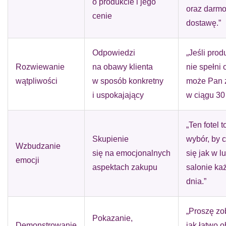
o produkcie i jego
oraz darm
cenie
dostawę.”
Odpowiedzi
„Jeśli prod
Rozwiewanie
na obawy klienta
nie spełni
wątpliwości
w sposób konkretny
może Pan 
i uspokajający
w ciągu 30 
„Ten fotel t
Skupienie
wybór, by 
Wzbudzanie
się na emocjonalnych
się jak w 
emocji
aspektach zakupu
salonie ka
dnia.”
„Proszę zo
Pokazanie,
Demonstrowanie
jak łatwo 