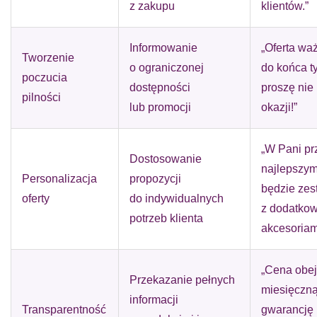
z zakupu
klientów.”
Informowanie
„Oferta waż
Tworzenie
o ograniczonej
do końca t
poczucia
dostępności
proszę nie
pilności
lub promocji
okazji!”
„W Pani p
Dostosowanie
najlepszy
Personalizacja
propozycji
będzie zes
oferty
do indywidualnych
z dodatko
potrzeb klienta
akcesoriam
„Cena obej
Przekazanie pełnych
miesięczn
informacji
Transparentność
gwarancję