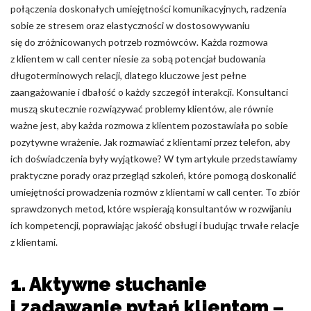
połączenia doskonałych umiejętności komunikacyjnych, radzenia
Zapisz moje preferencje
sobie ze stresem oraz elastyczności w dostosowywaniu
się do zróżnicowanych potrzeb rozmówców. Każda rozmowa
Akceptuj wszystko
z klientem w call center niesie za sobą potencjał budowania
długoterminowych relacji, dlatego kluczowe jest pełne
zaangażowanie i dbałość o każdy szczegół interakcji. Konsultanci
muszą skutecznie rozwiązywać problemy klientów, ale równie
ważne jest, aby każda rozmowa z klientem pozostawiała po sobie
pozytywne wrażenie. Jak rozmawiać z klientami przez telefon, aby
ich doświadczenia były wyjątkowe? W tym artykule przedstawiamy
praktyczne porady oraz przegląd szkoleń, które pomogą doskonalić
umiejętności prowadzenia rozmów z klientami w call center. To zbiór
sprawdzonych metod, które wspierają konsultantów w rozwijaniu
ich kompetencji, poprawiając jakość obsługi i budując trwałe relacje
z klientami.
1. Aktywne słuchanie
i zadawanie pytań klientom –