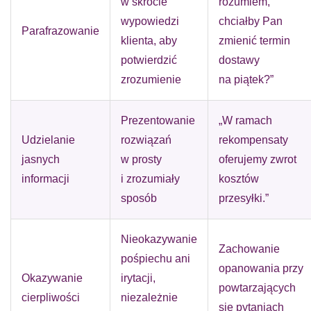
w skrócie
rozumiem,
wypowiedzi
chciałby Pan
Parafrazowanie
klienta, aby
zmienić termin
potwierdzić
dostawy
zrozumienie
na piątek?”
Prezentowanie
„W ramach
Udzielanie
rozwiązań
rekompensaty
jasnych
w prosty
oferujemy zwrot
informacji
i zrozumiały
kosztów
sposób
przesyłki.”
Nieokazywanie
Zachowanie
pośpiechu ani
opanowania przy
Okazywanie
irytacji,
powtarzających
cierpliwości
niezależnie
się pytaniach