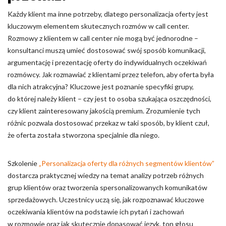
Każdy klient ma inne potrzeby, dlatego personalizacja oferty jest
kluczowym elementem skutecznych rozmów w call center.
Rozmowy z klientem w call center nie mogą być jednorodne –
konsultanci muszą umieć dostosować swój sposób komunikacji,
argumentację i prezentację oferty do indywidualnych oczekiwań
rozmówcy. Jak rozmawiać z klientami przez telefon, aby oferta była
dla nich atrakcyjna? Kluczowe jest poznanie specyfiki grupy,
do której należy klient – czy jest to osoba szukająca oszczędności,
czy klient zainteresowany jakością premium. Zrozumienie tych
różnic pozwala dostosować przekaz w taki sposób, by klient czuł,
że oferta została stworzona specjalnie dla niego.
Szkolenie
„Personalizacja oferty dla różnych segmentów klientów”
dostarcza praktycznej wiedzy na temat analizy potrzeb różnych
grup klientów oraz tworzenia spersonalizowanych komunikatów
sprzedażowych. Uczestnicy uczą się, jak rozpoznawać kluczowe
oczekiwania klientów na podstawie ich pytań i zachowań
w rozmowie oraz jak skutecznie dopasować język, ton głosu