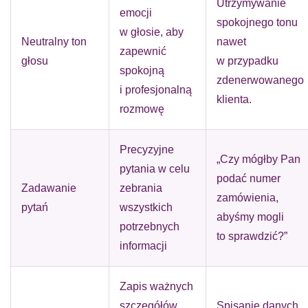
Utrzymywanie
emocji
spokojnego tonu
w głosie, aby
Neutralny ton
nawet
zapewnić
głosu
w przypadku
spokojną
zdenerwowanego
i profesjonalną
klienta.
rozmowę
Precyzyjne
„Czy mógłby Pan
pytania w celu
podać numer
Zadawanie
zebrania
zamówienia,
pytań
wszystkich
abyśmy mogli
potrzebnych
to sprawdzić?”
informacji
Zapis ważnych
szczegółów
Spisanie danych