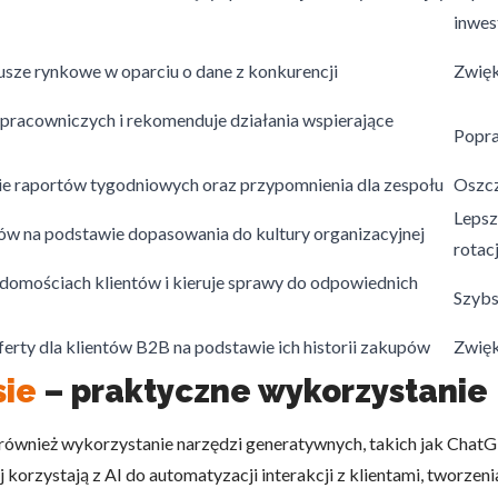
inwes
iusze rynkowe w oparciu o dane z konkurencji
Zwięk
t pracowniczych i rekomenduje działania wspierające
Popra
do spersonalizowania treści i reklam, aby oferować funkcje społeczności
 o tym, jak korzystasz z naszej witryny, udostępniamy partnerom społecz
ie raportów tygodniowych oraz przypomnienia dla zespołu
Oszcz
ą połączyć te informacje z innymi danymi otrzymanymi od Ciebie lub uzy
Lepsz
ów na podstawie dopasowania do kultury organizacyjnej
rotacj
adomościach klientów i kieruje sprawy do odpowiednich
Szybs
kluczowe znaczenie dla podstawowych funkcji witryny i witryna nie będzi
okie nie przechowują żadnych danych umożliwiających identyfikację osoby
ferty dla klientów B2B na podstawie ich historii zakupów
Zwięk
sie
– praktyczne wykorzystanie
rencji umożliwiają stronie zapamiętanie informacji, które zmieniają wyglą
 również wykorzystanie narzędzi generatywnych, takich jak Cha
gion, w którym znajduje się użytkownik.
korzystają z AI do automatyzacji interakcji z klientami, tworzeni