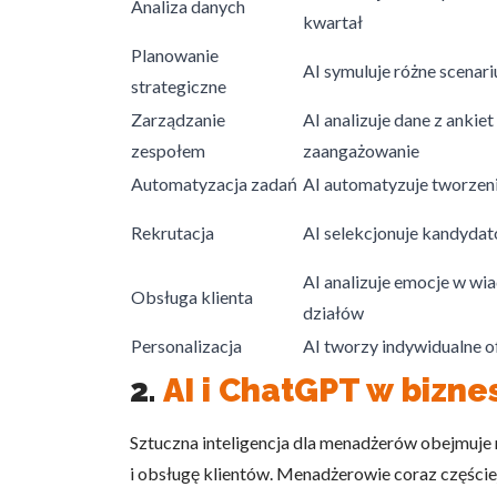
Analiza danych
kwartał
Planowanie
AI symuluje różne scenar
strategiczne
Zarządzanie
AI analizuje dane z ankie
Wykorzystujemy pliki cookie 
zespołem
zaangażowanie
naszej witrynie. Informacje
Automatyzacja zadań
AI automatyzuje tworzen
analitycznym. Partnerzy mog
z ich usług.
Rekrutacja
AI selekcjonuje kandydat
Niezbędne
AI analizuje emocje w wi
Obsługa klienta
działów
Niezbędne pliki cookie mają 
sposób bez nich. Te pliki co
Personalizacja
AI tworzy indywidualne o
2.
AI i ChatGPT w bizne
Preferencje
Pliki cookie dotyczące prefe
Sztuczna inteligencja dla menadżerów obejmuje
np. preferowany język lub re
i obsługę klientów. Menadżerowie coraz częściej 