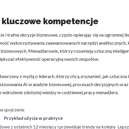
– kluczowe kompetencje
 trafne decyzje biznesowe, często opierając się na ogromnej ilo
tność wykorzystywania zaawansowanych narzędzi analitycznych, k
gii biznesowych. Menadżerowie, którzy rozumieją sztuczną intelig
iększać efektywność operacyjną swoich zespołów.
worzony z myślą o liderach, którzy chcą zrozumieć, jak sztuczna 
stosowania AI w analizie biznesowej, procesach decyzyjnych oraz 
lne wdrożenie zdobytej wiedzy w codziennej pracy menadżera.
e spojrzenie
Przykład użycia w praktyce
żowe z ostatnich 12 miesięcy i przewiduje trendy na kolejny
Lepsz