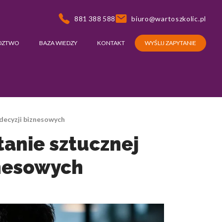
881 388 588
biuro@wartoszkolic.pl
DZTWO
BAZA WIEDZY
KONTAKT
WYŚLIJ ZAPYTANIE
decyzji biznesowych
tanie sztucznej
znesowych