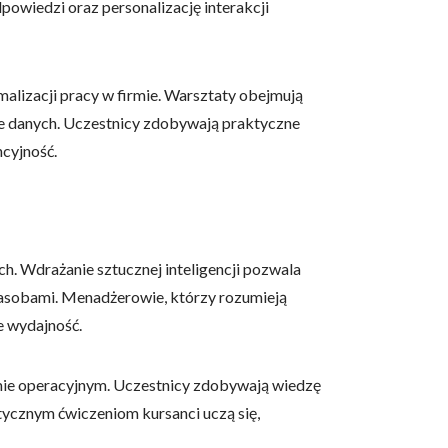
wiedzi oraz personalizację interakcji
 użytkownicy zachowują się
alizacji pracy w firmie. Warsztaty obejmują
zie danych. Uczestnicy zdobywają praktyczne
ncyjność.
 Celem jest wyświetlanie
e dla wydawców i
ch. Wdrażanie sztucznej inteligencji pozwala
zasobami. Menadżerowie, którzy rozumieją
ególnych ciasteczek.
e wydajność.
eptuj wszystko
iomie operacyjnym. Uczestnicy zdobywają wiedzę
tycznym ćwiczeniom kursanci uczą się,