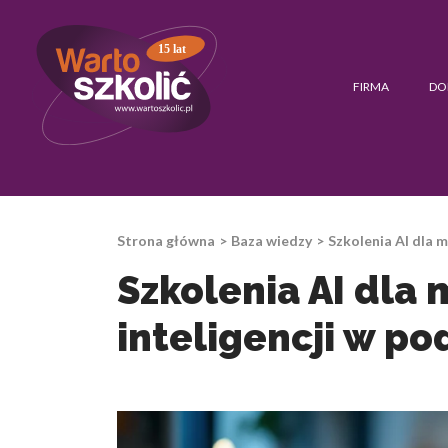
15 lat
FIRMA
DO
Strona główna
Baza wiedzy
Szkolenia AI dla 
Szkolenia AI dla
inteligencji w p