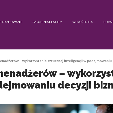
FINANSOWANIE
SZKOLENIA DLA FIRM
WDROŻENIE AI
DORA
menadżerów – wykorzystanie sztucznej inteligencji w podejmowaniu 
 menadżerów – wykorzys
odejmowaniu decyzji bi