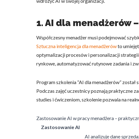
wdrożyć AI w swojej organizacji.
1. AI dla menadżerów 
Współczesny menadżer musi podejmować szybkie i
Sztuczna inteligencja dla menadżerów
to umieję
optymalizacji procesów i personalizacji strate
rynkowe, automatyzować rutynowe zadania i zw
Program szkolenia “AI dla menadżerów” został st
Podczas zajęć uczestnicy poznają praktyczne za
studies i ćwiczeniom, szkolenie pozwala na rea
Zastosowanie AI w pracy menadżera – praktyczn
Zastosowanie AI
AI analizuje dane sprzeda