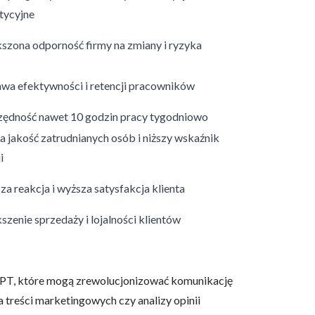
tycyjne
szona odporność firmy na zmiany i ryzyka
wa efektywności i retencji pracowników
owe i analizować ruch w
nościowym, reklamowym i
ędność nawet 10 godzin pracy tygodniowo
skanymi podczas korzystania
a jakość zatrudnianych osób i niższy wskaźnik
i
za reakcja i wyższa satysfakcja klienta
e działać w zamierzony
.
szenie sprzedaży i lojalności klientów
d lub funkcjonowanie strony,
tGPT, które mogą zrewolucjonizować komunikację
a treści marketingowych czy analizy opinii