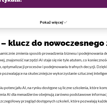
Pokaż więcej
 – klucz do nowoczesnego 
 dynamicznie zmienia sposób prowadzenia biznesu i podejmowania d
j, znajomość narzędzi AI staje się nie tyle atutem, co koniecznośc
h, optymalizacji procesów i podejmowaniu trafnych decyzji. Dzięk
ozwalające na skuteczniejsze wykorzystanie sztucznej inteligenc
potencjału AI, na rynku dostępne są liczne szkolenia, które k
kolenia AI dla menadżerów obejmują zarówno podstawowe informacj
 szczegółowy przegląd dostępnych szkoleń, które pozwalają każ