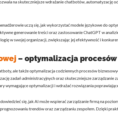
wala na skuteczniejsze wdrażanie chatbotów, automatyzację odpo
omagają właścicielem stron internetowych zrozumieć, w jaki sposób różni
szając anonimowe informacje.
enadżerowie uczą się, jak wykorzystać modele językowe do optym
 efektywne generowanie treści oraz zastosowanie ChatGPT w anali
logię w swojej organizacji, zwiększając jej efektywność i konkure
tosowane są w celu śledzenia użytkowników na stronach internetowych.
interesujące dla poszczególnych użytkowników i tym samym bardziej cenn
sowej
iej.
– optymalizacja procesów
chatboty, ale także optymalizacja codziennych procesów biznesowy
zację zadań administracyjnych oraz skuteczniejsze zarządzanie 
e, to pliki, które są w procesie klasyfikowania, wraz z dostawcami poszcz
ary wymagające optymalizacji i wdrażać rozwiązania poprawiając
Zapisz moje preferencje
Akc
cą dowiedzieć się, jak AI może wspierać zarządzanie firmą na poz
, prognozowaniu trendów oraz zarządzaniu zespołem. Dzięki prak