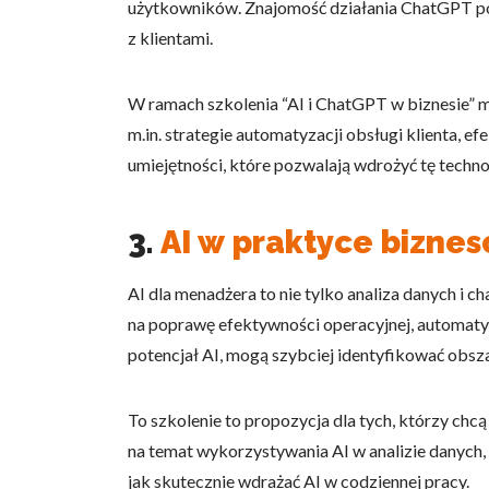
użytkowników. Znajomość działania ChatGPT poz
Statystyka
z klientami.
Statystyczne pliki cookie p
na stronie, gromadząc i zgła
W ramach szkolenia “AI i ChatGPT w biznesie” m
m.in. strategie automatyzacji obsługi klienta,
Marketing
umiejętności, które pozwalają wdrożyć tę techno
Marketingowe pliki cookie s
reklam, które są istotne i 
3.
AI w praktyce bizne
reklamodawców strony trzec
AI dla menadżera to nie tylko analiza danych i 
Nieklasyfikowane
na poprawę efektywności operacyjnej, automaty
Nieklasyfikowane pliki cooki
potencjał AI, mogą szybciej identyfikować obsz
Odrzuć
To szkolenie to propozycja dla tych, którzy ch
na temat wykorzystywania AI w analizie danych
jak skutecznie wdrażać AI w codziennej pracy.