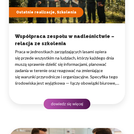
Ostatnie realizacje, Szkolenia
Współpraca zespołu w nadleśnictwie –
relacja ze szkolenia
Praca w jednostkach zarządzających lasami opiera
się przede wszystkim na ludziach, którzy każdego dnia
muszą sprawnie dzielić się informacjami, planować
zadania w terenie oraz reagować na zmieniające
się warunki przyrodnicze i organizacyjne. Specyfika tego
środowiska jest wyjątkowa — łączy obowiązki biurowe,
administracyjne i finansowe z pracą w lesie, często
rozproszoną na dużym obszarze i wymagającą szybkiego
podejmowania decyzji. W takim środowisku
dowiedz się więcej
to nie pojedyncze kompetencje, lecz dobrze…