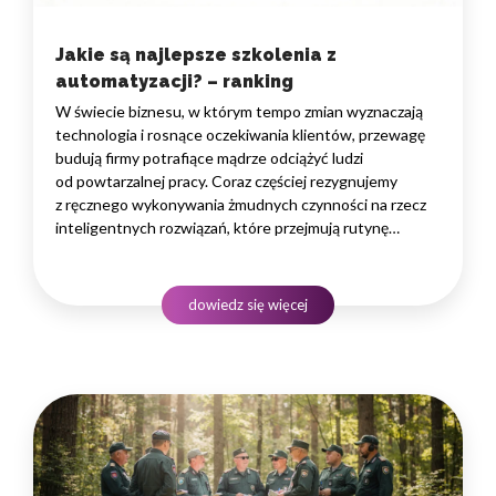
Jakie są najlepsze szkolenia z
automatyzacji? – ranking
W świecie biznesu, w którym tempo zmian wyznaczają
technologia i rosnące oczekiwania klientów, przewagę
budują firmy potrafiące mądrze odciążyć ludzi
od powtarzalnej pracy. Coraz częściej rezygnujemy
z ręcznego wykonywania żmudnych czynności na rzecz
inteligentnych rozwiązań, które przejmują rutynę
i uwalniają czas na zadania naprawdę wymagające
ludzkiego myślenia. Wybór właściwego programu
rozwojowego to decyzja strategiczna — wpływa
dowiedz się więcej
na wydajność zespołów,…