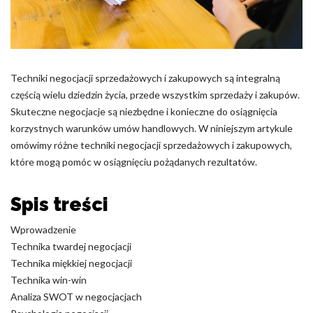
Pliki cookie dotyczące preferencji umożliwiają stronie
zapamiętanie informacji, które zmieniają wygląd lub
funkcjonowanie strony, np. preferowany język lub region, w
którym znajduje się użytkownik.
Techniki negocjacji sprzedażowych i zakupowych są integralną
Statystyka
częścią wielu dziedzin życia, przede wszystkim sprzedaży i zakupów.
Statystyczne pliki cookie pomagają właścicielem stron
Skuteczne negocjacje są niezbędne i konieczne do osiągnięcia
internetowych zrozumieć, w jaki sposób różni użytkownicy
korzystnych warunków umów handlowych. W niniejszym artykule
zachowują się na stronie, gromadząc i zgłaszając anonimowe
omówimy różne techniki negocjacji sprzedażowych i zakupowych,
informacje.
które mogą pomóc w osiągnięciu pożądanych rezultatów.
Marketing
Spis treści
Marketingowe pliki cookie stosowane są w celu śledzenia
użytkowników na stronach internetowych. Celem jest
Wprowadzenie
wyświetlanie reklam, które są istotne i interesujące dla
Technika twardej negocjacji
poszczególnych użytkowników i tym samym bardziej cenne dla
Technika miękkiej negocjacji
wydawców i reklamodawców strony trzeciej.
Technika win-win
Analiza SWOT w negocjacjach
Nieklasyfikowane