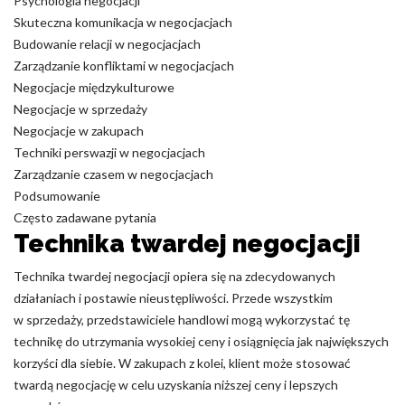
Psychologia negocjacji
Skuteczna komunikacja w negocjacjach
Nieklasyfikowane pliki cookie, to pliki, które są w procesie
Budowanie relacji w negocjacjach
klasyfikowania, wraz z dostawcami poszczególnych ciasteczek.
Zarządzanie konfliktami w negocjacjach
Negocjacje międzykulturowe
Odrzuć
Negocjacje w sprzedaży
Negocjacje w zakupach
Zapisz moje preferencje
Techniki perswazji w negocjacjach
Zarządzanie czasem w negocjacjach
Akceptuj wszystko
Podsumowanie
Często zadawane pytania
Technika twardej negocjacji
Technika twardej negocjacji opiera się na zdecydowanych
działaniach i postawie nieustępliwości. Przede wszystkim
w sprzedaży, przedstawiciele handlowi mogą wykorzystać tę
technikę do utrzymania wysokiej ceny i osiągnięcia jak największych
korzyści dla siebie. W zakupach z kolei, klient może stosować
twardą negocjację w celu uzyskania niższej ceny i lepszych