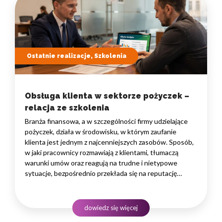
Ostatnie realizacje, Szkolenia
Obsługa klienta w sektorze pożyczek –
relacja ze szkolenia
Branża finansowa, a w szczególności firmy udzielające
pożyczek, działa w środowisku, w którym zaufanie
klienta jest jednym z najcenniejszych zasobów. Sposób,
w jaki pracownicy rozmawiają z klientami, tłumaczą
warunki umów oraz reagują na trudne i nietypowe
sytuacje, bezpośrednio przekłada się na reputację
instytucji i jej wyniki finansowe. Dlatego obsługa klienta
w sektorze pożyczek wymaga nie tylko solidnej wiedzy
produktowej, lecz także rozwiniętych kompetencji
dowiedz się więcej
komunikacyjnych, empatii…