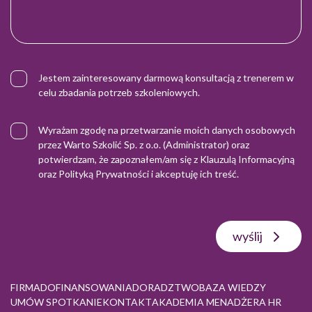
Jestem zainteresowany darmową konsultacją z trenerem w
celu zbadania potrzeb szkoleniowych.
Wyrażam zgodę na przetwarzanie moich danych osobowych
przez Warto Szkolić Sp. z o.o. (Administrator) oraz
potwierdzam, że zapoznałem/am się z
Klauzulą Informacyjną
oraz
Polityką Prywatności
i akceptuję ich treść.
wyślij
FIRMA
DOFINANSOWANIA
DORADZTWO
BAZA WIEDZY
UMÓW SPOTKANIE
KONTAKT
AKADEMIA MENADŻERA HR