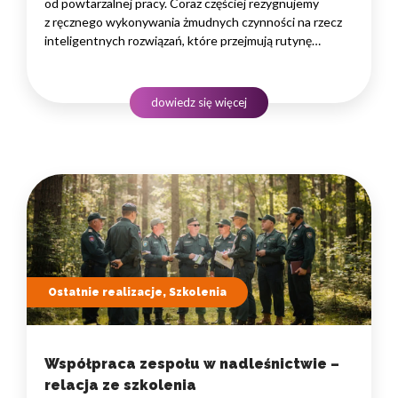
od powtarzalnej pracy. Coraz częściej rezygnujemy
z ręcznego wykonywania żmudnych czynności na rzecz
inteligentnych rozwiązań, które przejmują rutynę
i uwalniają czas na zadania naprawdę wymagające
ludzkiego myślenia. Wybór właściwego programu
rozwojowego to decyzja strategiczna — wpływa
dowiedz się więcej
na wydajność zespołów,…
Ostatnie realizacje, Szkolenia
Współpraca zespołu w nadleśnictwie –
relacja ze szkolenia