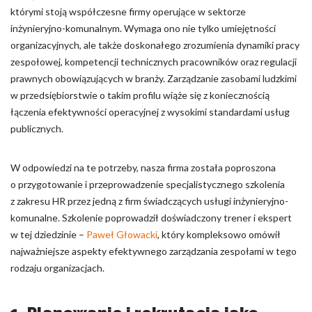
którymi stoją współczesne firmy operujące w sektorze
Nieklasyfikowane pliki cookie, to pliki, które są w procesie
inżynieryjno-komunalnym. Wymaga ono nie tylko umiejętności
klasyfikowania, wraz z dostawcami poszczególnych ciasteczek.
organizacyjnych, ale także doskonałego zrozumienia dynamiki pracy
zespołowej, kompetencji technicznych pracowników oraz regulacji
prawnych obowiązujących w branży. Zarządzanie zasobami ludzkimi
Odrzuć
w przedsiębiorstwie o takim profilu wiąże się z koniecznością
Zapisz moje preferencje
łączenia efektywności operacyjnej z wysokimi standardami usług
publicznych.
Akceptuj wszystko
W odpowiedzi na te potrzeby, nasza firma została poproszona
o przygotowanie i przeprowadzenie specjalistycznego szkolenia
z zakresu HR przez jedną z firm świadczących usługi inżynieryjno-
komunalne. Szkolenie poprowadził doświadczony trener i ekspert
w tej dziedzinie –
Paweł Głowacki
, który kompleksowo omówił
najważniejsze aspekty efektywnego zarządzania zespołami w tego
rodzaju organizacjach.