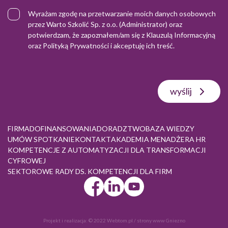
Wyrażam zgodę na przetwarzanie moich danych osobowych
przez Warto Szkolić Sp. z o.o. (Administrator) oraz
potwierdzam, że zapoznałem/am się z
Klauzulą Informacyjną
oraz
Polityką Prywatności
i akceptuję ich treść.
wyślij
FIRMA
DOFINANSOWANIA
DORADZTWO
BAZA WIEDZY
UMÓW SPOTKANIE
KONTAKT
AKADEMIA MENADŻERA HR
KOMPETENCJE Z AUTOMATYZACJI DLA TRANSFORMACJI
CYFROWEJ
SEKTOROWE RADY DS. KOMPETENCJI DLA FIRM
Projekt i realizacja:
© 2022 Webtom.pl
/
strony www Gniezno