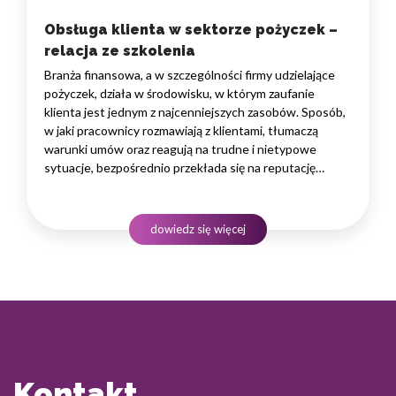
Obsługa klienta w sektorze pożyczek –
relacja ze szkolenia
Branża finansowa, a w szczególności firmy udzielające
pożyczek, działa w środowisku, w którym zaufanie
klienta jest jednym z najcenniejszych zasobów. Sposób,
w jaki pracownicy rozmawiają z klientami, tłumaczą
warunki umów oraz reagują na trudne i nietypowe
sytuacje, bezpośrednio przekłada się na reputację
instytucji i jej wyniki finansowe. Dlatego obsługa klienta
w sektorze pożyczek wymaga nie tylko solidnej wiedzy
produktowej, lecz także rozwiniętych kompetencji
dowiedz się więcej
komunikacyjnych, empatii…
Kontakt