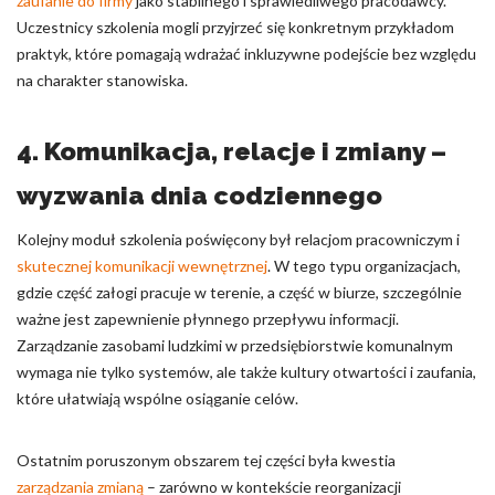
zaufanie do firmy
jako stabilnego i sprawiedliwego pracodawcy.
Uczestnicy szkolenia mogli przyjrzeć się konkretnym przykładom
praktyk, które pomagają wdrażać inkluzywne podejście bez względu
na charakter stanowiska.
4. Komunikacja, relacje i zmiany –
wyzwania dnia codziennego
Kolejny moduł szkolenia poświęcony był relacjom pracowniczym i
skutecznej komunikacji wewnętrznej
. W tego typu organizacjach,
gdzie część załogi pracuje w terenie, a część w biurze, szczególnie
ważne jest zapewnienie płynnego przepływu informacji.
Zarządzanie zasobami ludzkimi w przedsiębiorstwie komunalnym
wymaga nie tylko systemów, ale także kultury otwartości i zaufania,
które ułatwiają wspólne osiąganie celów.
Ostatnim poruszonym obszarem tej części była kwestia
zarządzania zmianą
– zarówno w kontekście reorganizacji