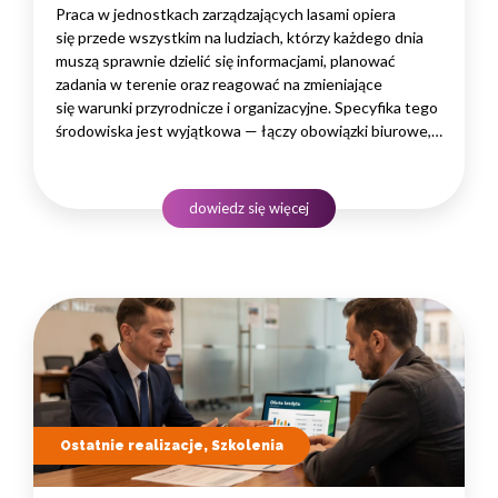
Praca w jednostkach zarządzających lasami opiera
się przede wszystkim na ludziach, którzy każdego dnia
muszą sprawnie dzielić się informacjami, planować
zadania w terenie oraz reagować na zmieniające
się warunki przyrodnicze i organizacyjne. Specyfika tego
środowiska jest wyjątkowa — łączy obowiązki biurowe,
administracyjne i finansowe z pracą w lesie, często
rozproszoną na dużym obszarze i wymagającą szybkiego
podejmowania decyzji. W takim środowisku
dowiedz się więcej
to nie pojedyncze kompetencje, lecz dobrze…
Ostatnie realizacje, Szkolenia