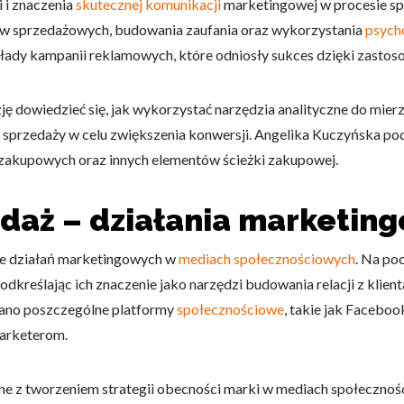
i i znaczenia
skutecznej komunikacji
marketingowej w procesie spr
w sprzedażowych, budowania zaufania oraz wykorzystania
psych
kłady kampanii reklamowych, które odniosły sukces dzięki zastoso
zję dowiedzieć się, jak wykorzystać narzędzia analityczne do mier
do spersonalizowania treści i reklam, aby oferować funkcje społeczności
sprzedaży w celu zwiększenia konwersji. Angelika Kuczyńska pod
 o tym, jak korzystasz z naszej witryny, udostępniamy partnerom społecz
ą połączyć te informacje z innymi danymi otrzymanymi od Ciebie lub uzy
y zakupowych oraz innych elementów ścieżki zakupowej.
edaż – działania marketin
kluczowe znaczenie dla podstawowych funkcji witryny i witryna nie będzi
ce działań marketingowych w
mediach społecznościowych
. Na po
okie nie przechowują żadnych danych umożliwiających identyfikację osoby
dkreślając ich znaczenie jako narzędzi budowania relacji z klien
owano poszczególne platformy
społecznościowe
, takie jak Faceboo
marketerom.
rencji umożliwiają stronie zapamiętanie informacji, które zmieniają wyglą
gion, w którym znajduje się użytkownik.
 z tworzeniem strategii obecności marki w mediach społeczności