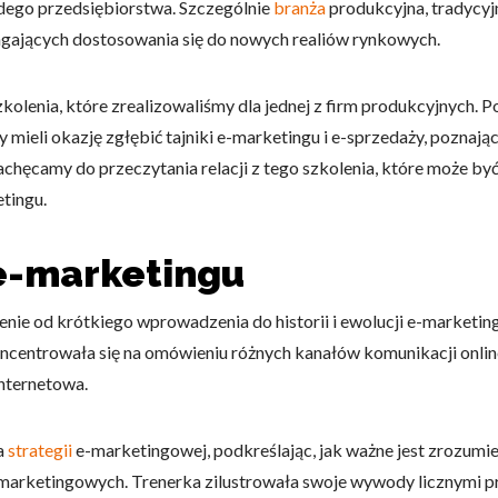
dego przedsiębiorstwa. Szczególnie
branża
produkcyjna, tradycyjn
ających dostosowania się do nowych realiów rynkowych.
zkolenia, które zrealizowaliśmy dla jednej z firm produkcyjnych. 
cy mieli okazję zgłębić tajniki e-marketingu i e-sprzedaży, poznaj
achęcamy do przeczytania relacji z tego szkolenia, które może być i
tingu.
e-marketingu
ie od krótkiego wprowadzenia do historii i ewolucji e-marketingu
oncentrowała się na omówieniu różnych kanałów komunikacji onlin
internetowa.
a
strategii
e-marketingowej, podkreślając, jak ważne jest zrozumie
ń marketingowych. Trenerka zilustrowała swoje wywody licznymi p