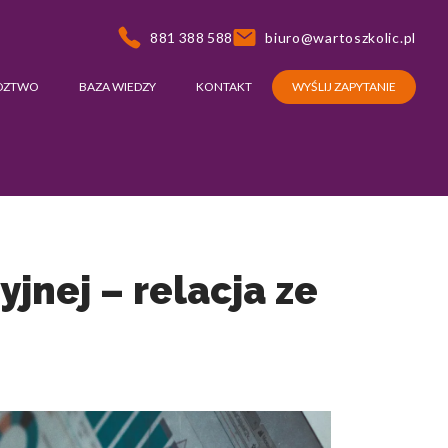
881 388 588
biuro@wartoszkolic.pl
DZTWO
BAZA WIEDZY
KONTAKT
WYŚLIJ ZAPYTANIE
jnej – relacja ze