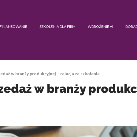
FINANSOWANIE
SZKOLENIA DLA FIRM
WDROŻENIE AI
DORA
edaż w branży produkcyjnej – relacja ze szkolenia
zedaż w branży produkcy