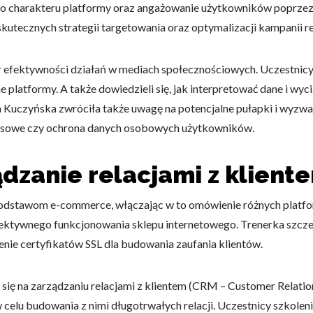
 do charakteru platformy oraz angażowanie użytkowników poprzez 
 skutecznych strategii targetowania oraz optymalizacji kampanii 
omagają właścicielem stron internetowych zrozumieć, w jaki sposób różni
szając anonimowe informacje.
 efektywności działań w mediach społecznościowych. Uczestnicy s
platformy. A także dowiedzieli się, jak interpretować dane i wyc
 Kuczyńska zwróciła także uwagę na potencjalne pułapki i wyzw
tosowane są w celu śledzenia użytkowników na stronach internetowych.
zysowe czy ochrona danych osobowych użytkowników.
interesujące dla poszczególnych użytkowników i tym samym bardziej cenn
iej.
dzanie relacjami z klient
dstawom e-commerce, włączając w to omówienie różnych platform
e, to pliki, które są w procesie klasyfikowania, wraz z dostawcami poszcz
 efektywnego funkcjonowania sklepu internetowego. Trenerka szc
enie certyfikatów SSL dla budowania zaufania klientów.
Zapisz moje preferencje
Akc
ię na zarządzaniu relacjami z klientem (CRM – Customer Relatio
 celu budowania z nimi długotrwałych relacji. Uczestnicy szkoleni