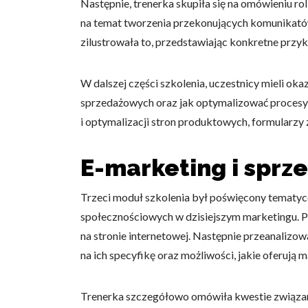
Następnie, trenerka skupiła się na omówieniu rol
na temat tworzenia przekonujących komunikató
zilustrowała to, przedstawiając konkretne przy
W dalszej części szkolenia, uczestnicy mieli oka
Wykorzystujemy pliki cookie 
sprzedażowych oraz jak optymalizować procesy 
naszej witrynie. Informacje
analitycznym. Partnerzy mog
i optymalizacji stron produktowych, formularz
z ich usług.
E-marketing i sprz
Niezbędne
Niezbędne pliki cookie mają 
Trzeci moduł szkolenia był poświęcony tematy
sposób bez nich. Te pliki co
społecznościowych w dzisiejszym marketingu. Po
na stronie internetowej. Następnie przeanaliz
Preferencje
na ich specyfikę oraz możliwości, jakie oferują 
Pliki cookie dotyczące prefe
np. preferowany język lub re
Trenerka szczegółowo omówiła kwestie związane