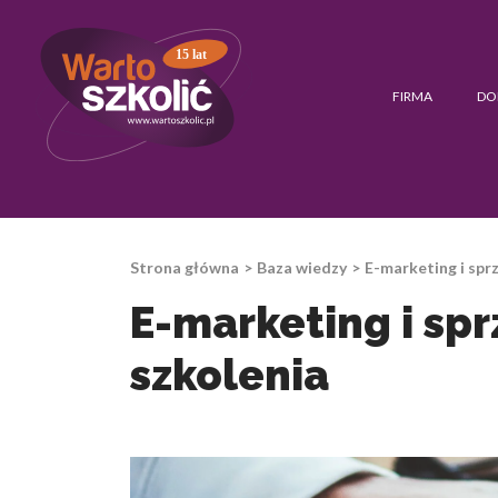
15 lat
FIRMA
DO
Strona główna
Baza wiedzy
E-marketing i sprz
E-marketing i spr
szkolenia