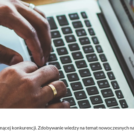
rosnącej konkurencji. Zdobywanie wiedzy na temat nowoczesnych n