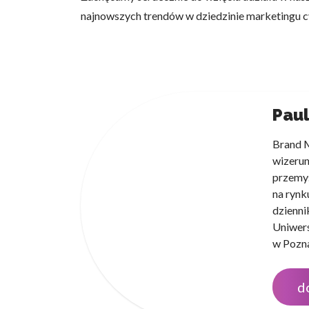
najnowszych trendów w dziedzinie marketingu cy
Paul
Brand M
wizerun
przemyś
na rynk
dzienni
Uniwers
w Pozna
d