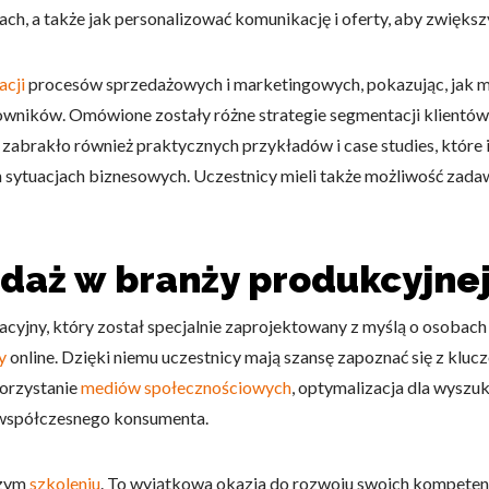
ch, a także jak personalizować komunikację i oferty, aby zwiększyć
acji
procesów sprzedażowych i marketingowych, pokazując, jak 
cowników. Omówione zostały różne strategie segmentacji klientów,
zabrakło również praktycznych przykładów i case studies, które i
 sytuacjach biznesowych. Uczestnicy mieli także możliwość zadaw
edaż w branży produkcyjn
yjny, który został specjalnie zaprojektowany z myślą o osobach
y
online. Dzięki niemu uczestnicy mają szansę zapoznać się z klu
korzystanie
mediów społecznościowych
, optymalizacja dla wyszu
 współczesnego konsumenta.
szym
szkoleniu
. To wyjątkowa okazja do rozwoju swoich kompetenc