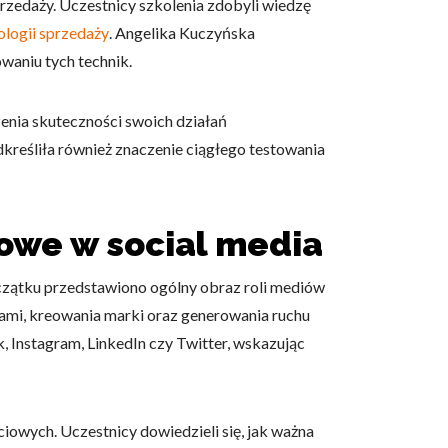
zedaży. Uczestnicy szkolenia zdobyli wiedzę
ologii sprzedaży
. Angelika Kuczyńska
waniu tych technik.
zenia skuteczności swoich działań
owe i analizować ruch w
kreśliła również znaczenie ciągłego testowania
nościowym, reklamowym i
skanymi podczas korzystania
gowe w social media
e działać w zamierzony
czątku przedstawiono ogólny obraz roli mediów
.
tami, kreowania marki oraz generowania ruchu
k, Instagram, LinkedIn czy Twitter, wskazując
d lub funkcjonowanie strony,
owych. Uczestnicy dowiedzieli się, jak ważna