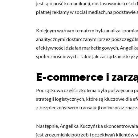
jest spójność komunikacji, dostosowanie treści
Statystyka
płatnej reklamy w social mediach, na podstawie
Statystyczne pliki cookie p
na stronie, gromadząc i zgła
Kolejnym ważnym tematem była analiza i pomiar
analitycznymi dostarczanymi przez poszczególne 
Marketing
efektywności działań marketingowych. Angelika
Marketingowe pliki cookie s
społecznościowych. Takie jak zarządzanie kry
reklam, które są istotne i 
reklamodawców strony trzec
E-commerce i zarzą
Nieklasyfikowane
Początkowa część szkolenia była poświęcona po
Nieklasyfikowane pliki cooki
strategii logistycznych, które są kluczowe dla
z bezpieczeństwem transakcji online oraz znacz
Odrzuć
Następnie, Angelika Kuczyńska skoncentrowała s
jest zrozumienie potrzeb i oczekiwań klientów w