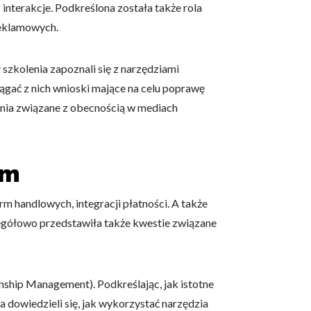
interakcje. Podkreślona została także rola
reklamowych.
 użytkownicy zachowują się
zkolenia zapoznali się z narzędziami
iągać z nich wnioski mające na celu poprawę
ania związane z obecnością w mediach
 Celem jest wyświetlanie
e dla wydawców i
em
 handlowych, integracji płatności. A także
ególnych ciasteczek.
zegółowo przedstawiła także kwestie związane
eptuj wszystko
nship Management). Podkreślając, jak istotne
a dowiedzieli się, jak wykorzystać narzędzia