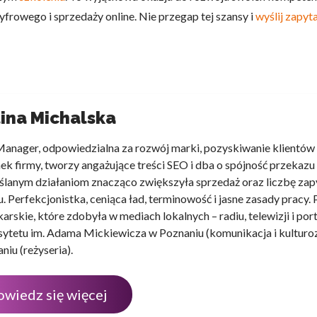
frowego i sprzedaży online. Nie przegap tej szansy i
wyślij zapyt
ina Michalska
anager, odpowiedzialna za rozwój marki, pozyskiwanie klientów i
ek firmy, tworzy angażujące treści SEO i dba o spójność przekazu
lanym działaniom znacząco zwiększyła sprzedaż oraz liczbę zap
u. Perfekcjonistka, ceniąca ład, terminowość i jasne zasady pracy.
karskie, które zdobyła w mediach lokalnych – radiu, telewizji i p
ytetu im. Adama Mickiewicza w Poznaniu (komunikacja i kultur
niu (reżyseria).
owiedz się więcej