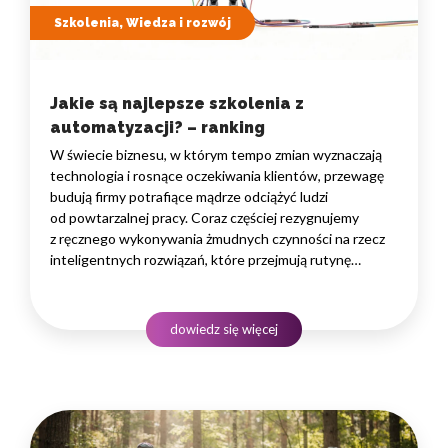
Szkolenia, Wiedza i rozwój
Jakie są najlepsze szkolenia z
automatyzacji? – ranking
W świecie biznesu, w którym tempo zmian wyznaczają
technologia i rosnące oczekiwania klientów, przewagę
budują firmy potrafiące mądrze odciążyć ludzi
od powtarzalnej pracy. Coraz częściej rezygnujemy
z ręcznego wykonywania żmudnych czynności na rzecz
inteligentnych rozwiązań, które przejmują rutynę
i uwalniają czas na zadania naprawdę wymagające
ludzkiego myślenia. Wybór właściwego programu
rozwojowego to decyzja strategiczna — wpływa
dowiedz się więcej
na wydajność zespołów,…