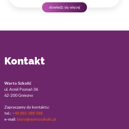
produktowej, lecz także rozwiniętych kompetencji
dowiedz się więcej
komunikacyjnych, empatii…
Kontakt
Warto Szkolić
ul. Armii Poznań 36
62-200 Gniezno
Zapraszamy do kontaktu:
tel.:
+48 881 388 588
e-mail:
biuro@wartoszkolic.pl