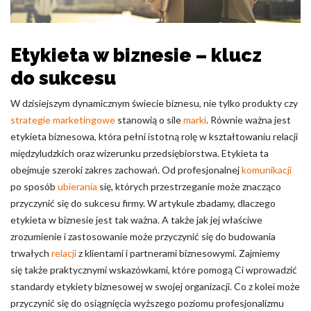
Pliki cookie dotyczące preferencji umożliwiają stronie
zapamiętanie informacji, które zmieniają wygląd lub
funkcjonowanie strony, np. preferowany język lub region, w
którym znajduje się użytkownik.
Etykieta w biznesie – klucz
do sukcesu
Statystyka
W dzisiejszym dynamicznym świecie biznesu, nie tylko produkty czy
Statystyczne pliki cookie pomagają właścicielem stron
strategie marketingowe
stanowią o sile
marki
. Równie ważna jest
internetowych zrozumieć, w jaki sposób różni użytkownicy
zachowują się na stronie, gromadząc i zgłaszając anonimowe
etykieta biznesowa, która pełni istotną rolę w kształtowaniu relacji
informacje.
międzyludzkich oraz wizerunku przedsiębiorstwa. Etykieta ta
obejmuje szeroki zakres zachowań. Od profesjonalnej
komunikacji
po sposób
Marketing
ubierania
się, których przestrzeganie może znacząco
przyczynić się do sukcesu firmy. W artykule zbadamy, dlaczego
Marketingowe pliki cookie stosowane są w celu śledzenia
etykieta w biznesie jest tak ważna. A także jak jej właściwe
użytkowników na stronach internetowych. Celem jest
zrozumienie i zastosowanie może przyczynić się do budowania
wyświetlanie reklam, które są istotne i interesujące dla
trwałych
relacji
z klientami i partnerami biznesowymi. Zajmiemy
poszczególnych użytkowników i tym samym bardziej cenne dla
wydawców i reklamodawców strony trzeciej.
się także praktycznymi wskazówkami, które pomogą Ci wprowadzić
standardy etykiety biznesowej w swojej organizacji. Co z kolei może
przyczynić się do osiągnięcia wyższego poziomu profesjonalizmu
Nieklasyfikowane