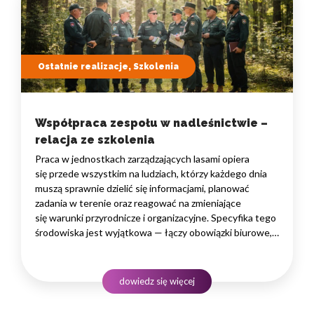
Ostatnie realizacje, Szkolenia
Współpraca zespołu w nadleśnictwie –
relacja ze szkolenia
Praca w jednostkach zarządzających lasami opiera
się przede wszystkim na ludziach, którzy każdego dnia
muszą sprawnie dzielić się informacjami, planować
zadania w terenie oraz reagować na zmieniające
się warunki przyrodnicze i organizacyjne. Specyfika tego
środowiska jest wyjątkowa — łączy obowiązki biurowe,
administracyjne i finansowe z pracą w lesie, często
rozproszoną na dużym obszarze i wymagającą szybkiego
podejmowania decyzji. W takim środowisku
dowiedz się więcej
to nie pojedyncze kompetencje, lecz dobrze…