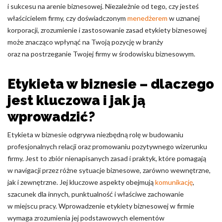
i sukcesu na arenie biznesowej. Niezależnie od tego, czy jesteś
Nieklasyfikowane pliki cookie, to pliki, które są w procesie
właścicielem firmy, czy doświadczonym
menedżerem
w uznanej
klasyfikowania, wraz z dostawcami poszczególnych ciasteczek.
korporacji, zrozumienie i zastosowanie zasad etykiety biznesowej
może znacząco wpłynąć na Twoją pozycję w branży
oraz na postrzeganie Twojej firmy w środowisku biznesowym.
Odrzuć
Zapisz moje preferencje
Etykieta w biznesie – dlaczego
Akceptuj wszystko
jest kluczowa i jak ją
wprowadzić?
Etykieta w biznesie odgrywa niezbędną rolę w budowaniu
profesjonalnych relacji oraz promowaniu pozytywnego wizerunku
firmy. Jest to zbiór nienapisanych zasad i praktyk, które pomagają
w navigacji przez różne sytuacje biznesowe, zarówno wewnętrzne,
jak i zewnętrzne. Jej kluczowe aspekty obejmują
komunikację
,
szacunek dla innych, punktualność i właściwe zachowanie
w miejscu pracy. Wprowadzenie etykiety biznesowej w firmie
wymaga zrozumienia jej podstawowych elementów