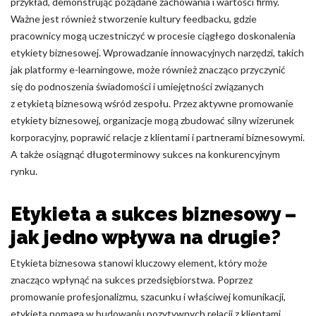
przykład, demonstrując pożądane zachowania i wartości firmy.
Ważne jest również stworzenie kultury feedbacku, gdzie
pracownicy mogą uczestniczyć w procesie ciągłego doskonalenia
etykiety biznesowej. Wprowadzanie innowacyjnych narzędzi, takich
jak platformy e-learningowe, może również znacząco przyczynić
się do podnoszenia świadomości i umiejętności związanych
z etykietą biznesową wśród zespołu. Przez aktywne promowanie
etykiety biznesowej, organizacje mogą zbudować silny wizerunek
korporacyjny, poprawić relacje z klientami i partnerami biznesowymi.
A także osiągnąć długoterminowy sukces na konkurencyjnym
rynku.
Etykieta a sukces biznesowy –
jak jedno wpływa na drugie?
Etykieta biznesowa stanowi kluczowy element, który może
znacząco wpłynąć na sukces przedsiębiorstwa. Poprzez
promowanie profesjonalizmu, szacunku i właściwej komunikacji,
etykieta pomaga w budowaniu pozytywnych relacji z klientami,