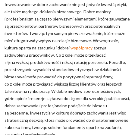
Inwestowanie w dobre zachowanie nie jest jedynie kwestią etyki,
ale także mądrego działania biznesowego. Dobre maniery
i profesjonalizm są często pierwszymi elementami, które zauważane
są przez klientów, partnerów biznesowych oraz potencjalnych
inwestorów. Tworząc tym samym pierwsze wrażenie, które może
mieć długotrwały wpływ na relacje biznesowe. Wewnętrznie,
kultura oparta na szacunku i dobrej
współpracy
sprzyja
zadowoleniu pracowników. Co z kolei może przekładać
się na wyższą produktywność i niższą rotację personelu. Ponadto,
przestrzeganie wysokich standardów etycznych w działalności
biznesowej może prowadzić do pozytywnej reputacji firmy,
co z kolei może przyciągać większą liczbę klientów oraz lepszych
talentów na rynku pracy. W dobie mediów społecznościowych,
gdzie opinie i recenzje są łatwo dostępne dla szerokiej publiczności,
dobre zachowanie i profesjonalne podejście do biznesu
są bezcenne. Inwestycja w kulturę dobrego zachowania jest więc
strategiczną decyzją, która może prowadzić do długoterminowego
sukcesu firmy, tworząc solidne fundamenty oparte na zaufaniu,
szacunku i profesjonalizmie.