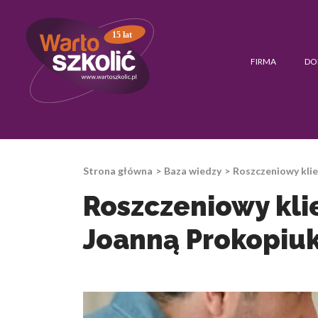
15 lat
FIRMA
DO
Strona główna
Baza wiedzy
Roszczeniowy klie
Roszczeniowy kli
Joanną Prokopiuk