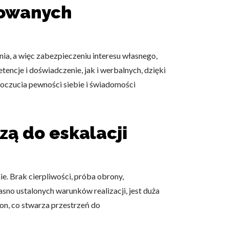
towanych
 użytkownicy zachowują się
nia, a więc zabezpieczeniu interesu własnego,
ncje i doświadczenie, jak i werbalnych, dzięki
poczucia pewności siebie i świadomości
 Celem jest wyświetlanie
e dla wydawców i
zą do eskalacji
ególnych ciasteczek.
e. Brak cierpliwości, próba obrony,
eptuj wszystko
jasno ustalonych warunków realizacji, jest duża
ron, co stwarza przestrzeń do