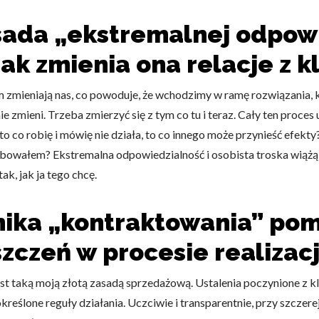
sada „ekstremalnej odpowi
i jak zmienia ona relacje z 
zmieniają nas, co powoduje, że wchodzimy w ramę rozwiązania, kt
 zmieni. Trzeba zmierzyć się z tym co tu i teraz. Cały ten proces 
 co robię i mówię nie działa, to co innego może przynieść efekty?
wałem? Ekstremalna odpowiedzialność i osobista troska wiążą się 
tak, jak ja tego chcę.
nika „kontraktowania” po
szczeń w procesie realizac
t taką moją złotą zasadą sprzedażową. Ustalenia poczynione z k
kreślone reguły działania. Uczciwie i transparentnie, przy szczere