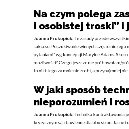
Na czym polega za
i osobistej troski” 
Joanna Prokopiuk:
Te zasady przede wszystkim 
sukcesu. Poszukiwanie winnych często niczego nie
pytaniami” wg koncepcji Marylee Adams. Skoro to
możliwości? Czego jeszcze nie próbowałam/próbo
to nikt tego za mnie nie zrobi, a przynajmniej nie 
W jaki sposób tech
nieporozumień i ro
Joanna Prokopiuk:
Technika kontraktowania jes
krytycznym są zbawienne dla obu stron. Jasne i o