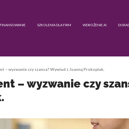
FINANSOWANIE
SZKOLENIA DLA FIRM
WDROŻENIE AI
DORA
nt – wyzwanie czy szansa? Wywiad z Joanną Prokopiuk.
ent – wyzwanie czy sza
.