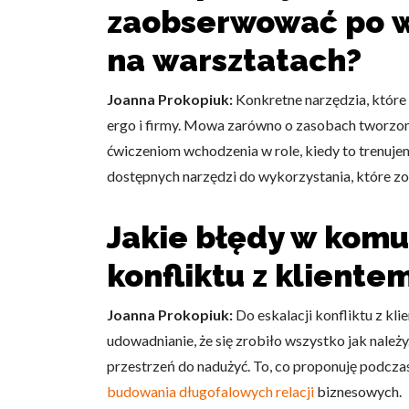
zaobserwować po w
Statystyka
na warsztatach?
Statystyczne pliki cookie p
na stronie, gromadząc i zgła
Joanna Prokopiuk:
Konkretne narzędzia, które 
ergo i firmy. Mowa zarówno o zasobach tworzony
Marketing
ćwiczeniom wchodzenia w role, kiedy to trenuje
Marketingowe pliki cookie s
dostępnych narzędzi do wykorzystania, które zo
reklam, które są istotne i 
reklamodawców strony trzec
Jakie błędy w komu
Nieklasyfikowane
konfliktu z kliente
Nieklasyfikowane pliki cooki
Joanna Prokopiuk:
Do eskalacji konfliktu z kl
Odrzuć
udowadnianie, że się zrobiło wszystko jak należy.
przestrzeń do nadużyć. To, co proponuję podcza
budowania długofalowych relacji
biznesowych.