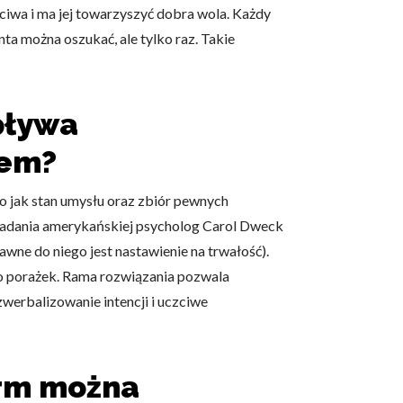
ciwa i ma jej towarzyszyć dobra wola. Każdy
nta można oszukać, ale tylko raz. Takie
pływa
owe i analizować ruch w
nościowym, reklamowym i
tem?
skanymi podczas korzystania
o jak stan umysłu oraz zbiór pewnych
). Badania amerykańskiej psycholog Carol Dweck
tawne do niego jest nastawienie na trwałość).
e działać w zamierzony
.
o porażek. Rama rozwiązania pozwala
 zwerbalizowanie intencji i uczciwe
d lub funkcjonowanie strony,
irm można