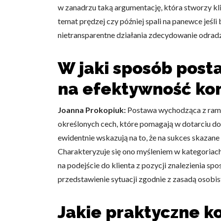
w zanadrzu taką argumentację, która stworzy kl
temat prędzej czy później spali na panewce jeśli
nietransparentne działania zdecydowanie odrad
W jaki sposób pos
Wykorzystujemy pliki cookie 
naszej witrynie. Informacje
na efektywność kom
analitycznym. Partnerzy mog
z ich usług.
Joanna Prokopiuk:
Postawa wychodząca z ramy p
Niezbędne
określonych cech, które pomagają w dotarciu do c
ewidentnie wskazują na to, że na sukces skazane
Niezbędne pliki cookie mają 
sposób bez nich. Te pliki co
Charakteryzuje się ono myśleniem w kategoriac
na podejście do klienta z pozycji znalezienia spo
Preferencje
przedstawienie sytuacji zgodnie z zasadą osobis
Pliki cookie dotyczące prefe
np. preferowany język lub re
Jakie praktyczne k