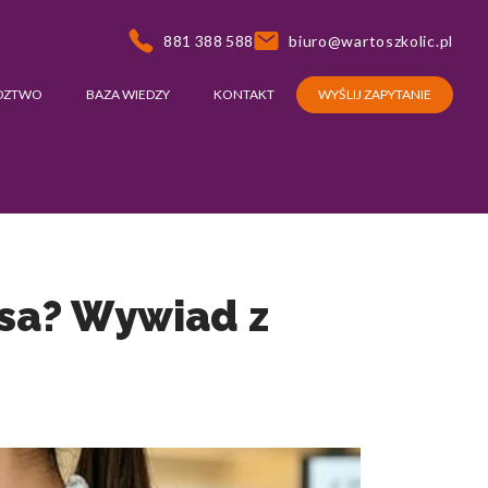
881 388 588
biuro@wartoszkolic.pl
DZTWO
BAZA WIEDZY
KONTAKT
WYŚLIJ ZAPYTANIE
nsa? Wywiad z