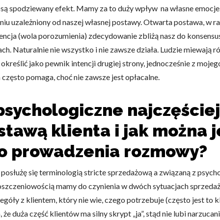
osą spodziewany efekt. Mamy za to duży wpływ na własne emocje.
iu uzależniony od naszej własnej postawy. Otwarta postawa, w ra
tencja (wola porozumienia) zdecydowanie zbliżą nasz do konsens
ach. Naturalnie nie wszystko i nie zawsze działa. Ludzie miewają 
e określić jako pewnik intencji drugiej strony, jednocześnie z mo
h często pomaga, choć nie zawsze jest opłacalne.
sychologiczne najczęściej
stawą klienta i jak można 
go prowadzenia rozmowy?
posłużę się terminologią stricte sprzedażową a związaną z psych
z roszczeniowością mamy do czynienia w dwóch sytuacjach sprze
góły z klientem, który nie wie, czego potrzebuje (często jest to 
że duża część klientów ma silny skrypt „ja”, stąd nie lubi narzuca