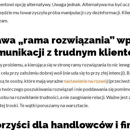
ientowi opcję alternatywy. Uwaga jednak. Alternatywa ma być ucz
 będzie mu towarzyszyła próba manipulacji czy dezinformacji. Klie
zam.
tawa „rama rozwiązania” w
do spersonalizowania treści i reklam, aby oferować funkcje społeczności
 o tym, jak korzystasz z naszej witryny, udostępniamy partnerom społecz
unikacji z trudnym klien
ą połączyć te informacje z innymi danymi otrzymanymi od Ciebie lub uzy
roblemu, a kierująca się w stronę ramy rozwiązania to nic inneg
elu przy założeniu dobrej woli (nie uda się to przy złej intencji
 są te osoby, które mają wyraźne
nastawienie na rozwó
j (przeciws
kluczowe znaczenie dla podstawowych funkcji witryny i witryna nie będzi
okie nie przechowują żadnych danych umożliwiających identyfikację osoby
h twórczego poszukiwania rozwiązań i nie poddawania się pomim
sobu na rozwikłanie trudności, a nie zaognianie relacji. Ważne jest
tej troski. Te wątki poruszamy na warsztacie.
rencji umożliwiają stronie zapamiętanie informacji, które zmieniają wyglą
gion, w którym znajduje się użytkownik.
orzyści dla handlowców i f