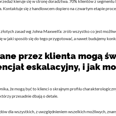
sprzedaż kieruje się w stronę doradztwa. 70% klientów z segmentu
. Kontaktuje się z handlowcem dopiero na czwartym etapie proc
 złotych zasad wg Johna Maxwell’a: zrób wszystko co jest możliwe,
ię w jaki sposób się do tego przygotować, a nawet budujemy konk
łane przez klienta mogą św
ncjał eskalacyjny, i jak m
ka, że mogą być to klienci o skrajnym profilu charakterologiczny
którzy przesadnie dbają o detale.
ów dla wszystkich, z uwzględnieniem wszelkich możliwych, zna