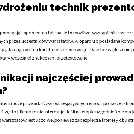
drożeniu technik prezen
omagają właścicielem stron internetowych zrozumieć, w jaki sposób różni
szając anonimowe informacje.
pomagają zapobiec, na tyle na ile to możliwe, wystąpieniu roszcze
ch przez uczestników warsztatów, w oparciu o posiadane kompete
my jak reagować na klienta roszczeniowego. Daje to zwiększenie 
tosowane są w celu śledzenia użytkowników na stronach internetowych.
stały wcześniej z sukcesem przetestowane.
interesujące dla poszczególnych użytkowników i tym samym bardziej cenn
iej.
nikacji najczęściej prowad
m?
e, to pliki, które są w procesie klasyfikowania, wraz z dostawcami poszcz
ientem może prowadzić wzrost negatywnych emocji po naszej stroni
Zapisz moje preferencje
Akc
 Często klienta to nie interesuje. Jeśli na etapie uzgodnień nie ma 
s warsztatów jest uczciwe, ponieważ zabezpiecza interesy obu st