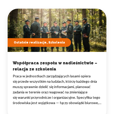
Ostatnie realizacje, Szkolenia
Współpraca zespołu w nadleśnictwie –
relacja ze szkolenia
Praca w jednostkach zarządzających lasami opiera
się przede wszystkim na ludziach, którzy każdego dnia
muszą sprawnie dzielić się informacjami, planować
zadania w terenie oraz reagować na zmieniające
się warunki przyrodnicze i organizacyjne. Specyfika tego
środowiska jest wyjątkowa — łączy obowiązki biurowe,
administracyjne i finansowe z pracą w lesie, często
rozproszoną na dużym obszarze i wymagającą szybkiego