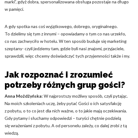
marki”, gdyż dobra, spersonalizowana obsługa pozostaje na długo
w pamięci.
A gdy spotka nas coś wyjątkowego, dobrego, oryginalnego.
To dzielimy się tym z innymi – opowiadamy o tym co nas urzekło,
co nas zachwyciło w hotelu. W ten sposób buduje się marketing
szeptany- czyli jedziemy tam, gdzie byli nasi znajomi, przyjaciele,
sprawdzili, więc chcemy doświadczyć tych przyjemności także i my.
Jak rozpoznać i zrozumieć
potrzeby różnych grup gości?
Anna Możdżyńska:
W najprostszy możliwy sposób, czyli pytając.
Na moich szkoleniach uczę, żeby pytać Gości o ich satysfakcję
z pobytu, o to co jest dla nich ważne, o to jakie mają oczekiwania.
Gdy pytamy i słuchamy odpowiedzi – turyści chętnie podzielą
się wrażeniami z pobytu. A od personelu zależy, co dalej zrobi z tą
wiedzą.