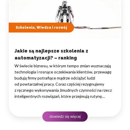
Szkolenia, Wiedza i rozwój
Jakie są najlepsze szkolenia z
automatyzacji? – ranking
W świecie biznesu, w którym tempo zmian wyznaczają
technologia i rosnące oczekiwania klientów, przewagę
budują firmy potrafiące mądrze odciążyć ludzi
od powtarzalnej pracy. Coraz częściej rezygnujemy
z ręcznego wykonywania żmudnych czynności na rzecz
inteligentnych rozwiązań, które przejmują rutynę
i uwalniają czas na zadania naprawdę wymagające
ludzkiego myślenia. Wybór właściwego programu
rozwojowego to decyzja strategiczna — wpływa
dowiedz się więcej
na wydajność zespołów,…