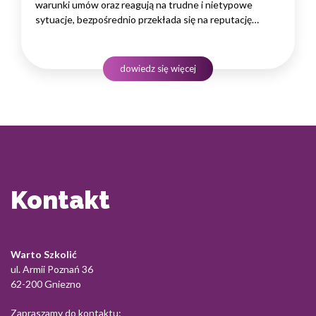
warunki umów oraz reagują na trudne i nietypowe
sytuacje, bezpośrednio przekłada się na reputację
instytucji i jej wyniki finansowe. Dlatego obsługa klienta
w sektorze pożyczek wymaga nie tylko solidnej wiedzy
produktowej, lecz także rozwiniętych kompetencji
dowiedz się więcej
komunikacyjnych, empatii…
Kontakt
Warto Szkolić
ul. Armii Poznań 36
62-200 Gniezno
Zapraszamy do kontaktu: