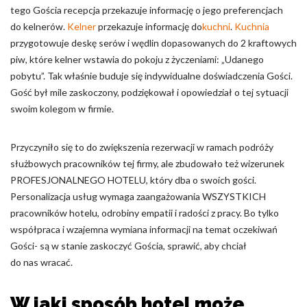
tego Gościa recepcja przekazuje informację o jego preferencjach
do kelnerów.
Kelner
przekazuje informację do
kuchni
.
Kuchnia
przygotowuje deskę serów i wędlin dopasowanych do 2 kraftowych
piw, które kelner wstawia do pokoju z życzeniami: „Udanego
pobytu”. Tak właśnie buduje się indywidualne doświadczenia Gości.
Gość był mile zaskoczony, podziękował i opowiedział o tej sytuacji
swoim kolegom w firmie.
Przyczyniło się to do zwiększenia rezerwacji w ramach podróży
służbowych pracowników tej firmy, ale zbudowało też wizerunek
PROFESJONALNEGO HOTELU, który dba o swoich gości.
Personalizacja usług wymaga zaangażowania WSZYSTKICH
pracowników hotelu, odrobiny empatii i radości z pracy. Bo tylko
współpraca i wzajemna wymiana informacji na temat oczekiwań
Gości- są w stanie zaskoczyć Gościa, sprawić, aby chciał
do nas wracać.
W jaki sposób hotel może