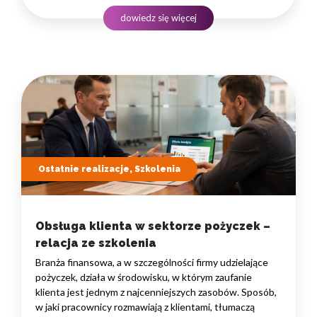
podejmowania decyzji. W takim środowisku
dowiedz się więcej
to nie pojedyncze kompetencje, lecz dobrze…
Ostatnie realizacje, Szkolenia
Obsługa klienta w sektorze pożyczek –
relacja ze szkolenia
Branża finansowa, a w szczególności firmy udzielające
pożyczek, działa w środowisku, w którym zaufanie
klienta jest jednym z najcenniejszych zasobów. Sposób,
w jaki pracownicy rozmawiają z klientami, tłumaczą