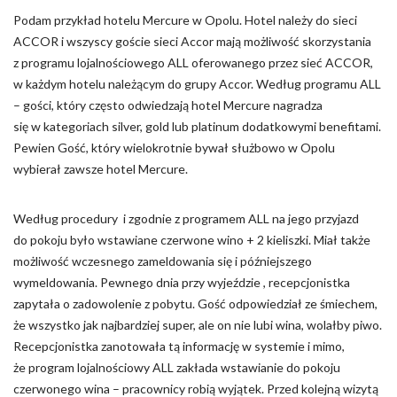
Podam przykład hotelu Mercure w Opolu. Hotel należy do sieci
ACCOR i wszyscy goście sieci Accor mają możliwość skorzystania
z programu lojalnościowego ALL oferowanego przez sieć ACCOR,
w każdym hotelu należącym do grupy Accor. Według programu ALL
– gości, który często odwiedzają hotel Mercure nagradza
się w kategoriach silver, gold lub platinum dodatkowymi benefitami.
Pewien Gość, który wielokrotnie bywał służbowo w Opolu
wybierał zawsze hotel Mercure.
Według procedury i zgodnie z programem ALL na jego przyjazd
do pokoju było wstawiane czerwone wino + 2 kieliszki. Miał także
możliwość wczesnego zameldowania się i późniejszego
wymeldowania. Pewnego dnia przy wyjeździe , recepcjonistka
zapytała o zadowolenie z pobytu. Gość odpowiedział ze śmiechem,
że wszystko jak najbardziej super, ale on nie lubi wina, wolałby piwo.
Recepcjonistka zanotowała tą informację w systemie i mimo,
że program lojalnościowy ALL zakłada wstawianie do pokoju
czerwonego wina – pracownicy robią wyjątek. Przed kolejną wizytą