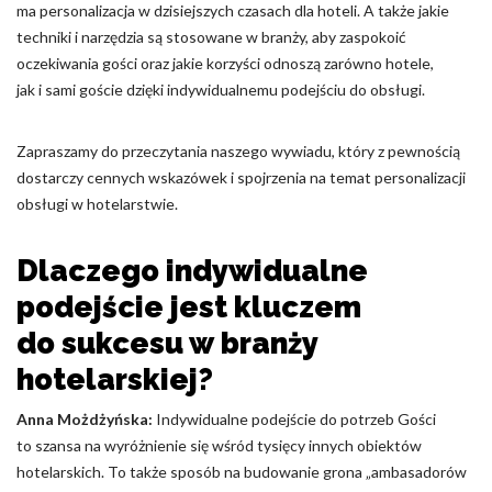
ma personalizacja w dzisiejszych czasach dla hoteli. A także jakie
Nieklasyfikowane pliki cookie, to pliki, które są w procesie
techniki i narzędzia są stosowane w branży, aby zaspokoić
klasyfikowania, wraz z dostawcami poszczególnych ciasteczek.
oczekiwania gości oraz jakie korzyści odnoszą zarówno hotele,
jak i sami goście dzięki indywidualnemu podejściu do obsługi.
Odrzuć
Zapraszamy do przeczytania naszego wywiadu, który z pewnością
Zapisz moje preferencje
dostarczy cennych wskazówek i spojrzenia na temat personalizacji
obsługi w hotelarstwie.
Akceptuj wszystko
Dlaczego indywidualne
podejście jest kluczem
do sukcesu w branży
hotelarskiej?
Anna Możdżyńska:
Indywidualne podejście do potrzeb Gości
to szansa na wyróżnienie się wśród tysięcy innych obiektów
hotelarskich. To także sposób na budowanie grona „ambasadorów