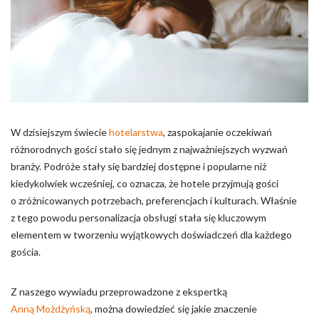
Pliki cookie dotyczące preferencji umożliwiają stronie
zapamiętanie informacji, które zmieniają wygląd lub
funkcjonowanie strony, np. preferowany język lub region, w
którym znajduje się użytkownik.
Statystyka
Statystyczne pliki cookie pomagają właścicielem stron
internetowych zrozumieć, w jaki sposób różni użytkownicy
W dzisiejszym świecie
hotelarstwa
, zaspokajanie oczekiwań
zachowują się na stronie, gromadząc i zgłaszając anonimowe
różnorodnych gości stało się jednym z najważniejszych wyzwań
informacje.
branży. Podróże stały się bardziej dostępne i popularne niż
kiedykolwiek wcześniej, co oznacza, że hotele przyjmują gości
Marketing
o zróżnicowanych potrzebach, preferencjach i kulturach. Właśnie
z tego powodu personalizacja obsługi stała się kluczowym
Marketingowe pliki cookie stosowane są w celu śledzenia
użytkowników na stronach internetowych. Celem jest
elementem w tworzeniu wyjątkowych doświadczeń dla każdego
wyświetlanie reklam, które są istotne i interesujące dla
gościa.
poszczególnych użytkowników i tym samym bardziej cenne dla
wydawców i reklamodawców strony trzeciej.
Z naszego wywiadu przeprowadzone z ekspertką
Anną Możdżyńską
, można dowiedzieć się jakie znaczenie
Nieklasyfikowane