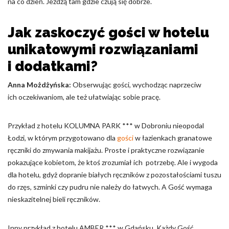
na co dzień. Jeżdżą tam gdzie czują się dobrze.
Jak zaskoczyć gości w hotelu
unikatowymi rozwiązaniami
i dodatkami?
Anna Możdżyńska:
Obserwując gości, wychodząc naprzeciw
ich oczekiwaniom, ale też ułatwiając sobie pracę.
Przykład z hotelu KOLUMNA PARK *** w Dobroniu nieopodal
Łodzi, w którym przygotowano dla
gości
w łazienkach granatowe
ręczniki do zmywania makijażu. Proste i praktyczne rozwiązanie
pokazujące kobietom, że ktoś zrozumiał ich potrzebę. Ale i wygoda
dla hotelu, gdyż dopranie białych ręczników z pozostałościami tuszu
do rzęs, szminki czy pudru nie należy do łatwych. A Gość wymaga
nieskazitelnej bieli ręczników.
Inny przykład z hotelu AMBER *** w Gdańsku. Każdy Gość