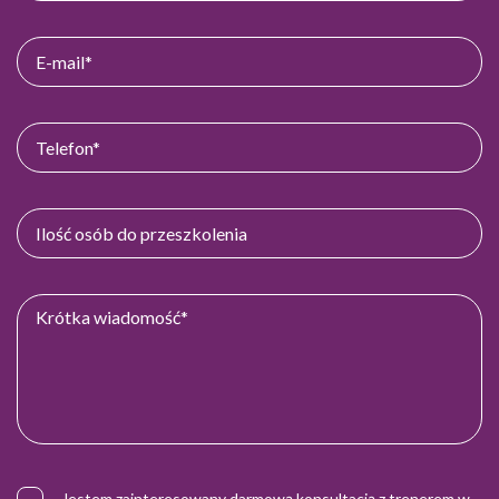
Jestem zainteresowany darmową konsultacją z trenerem w