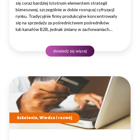
się coraz bardziej istotnym elementem strategii
biznesowej, szczególnie w dobie rosnącej cyfryzacji
rynku. Tradycyjnie firmy produkcyjne koncentrowały
się na sprzedaży za pośrednictwem pośredników
lub kanałów B2B, jednak zmiany w zachowaniach
konsumenckich i potrzeba bezpośredniego dotarcia
do klientów końcowych sprawiają, że e-commerce staje
się atrakcyjną i skuteczną formą dystrybucji. Dzięki
dowiedz się więcej
sprzedaży online firmy produkcyjne mogą skrócić
łańcuch dostaw,…
Szkolenia, Wiedza i rozwój