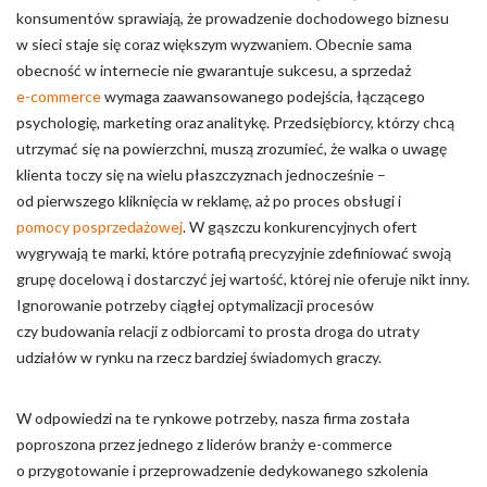
konsumentów sprawiają, że prowadzenie dochodowego biznesu
Nieklasyfikowane pliki cookie, to pliki, które są w procesie
w sieci staje się coraz większym wyzwaniem. Obecnie sama
klasyfikowania, wraz z dostawcami poszczególnych ciasteczek.
obecność w internecie nie gwarantuje sukcesu, a sprzedaż
e-commerce
wymaga zaawansowanego podejścia, łączącego
psychologię, marketing oraz analitykę. Przedsiębiorcy, którzy chcą
Odrzuć
utrzymać się na powierzchni, muszą zrozumieć, że walka o uwagę
Zapisz moje preferencje
klienta toczy się na wielu płaszczyznach jednocześnie –
od pierwszego kliknięcia w reklamę, aż po proces obsługi i
Akceptuj wszystko
pomocy posprzedażowej
. W gąszczu konkurencyjnych ofert
wygrywają te marki, które potrafią precyzyjnie zdefiniować swoją
grupę docelową i dostarczyć jej wartość, której nie oferuje nikt inny.
Ignorowanie potrzeby ciągłej optymalizacji procesów
czy budowania relacji z odbiorcami to prosta droga do utraty
udziałów w rynku na rzecz bardziej świadomych graczy.
W odpowiedzi na te rynkowe potrzeby, nasza firma została
poproszona przez jednego z liderów branży e-commerce
o przygotowanie i przeprowadzenie dedykowanego szkolenia