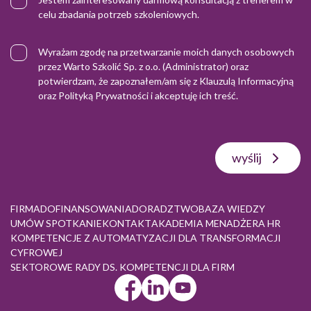
celu zbadania potrzeb szkoleniowych.
Wyrażam zgodę na przetwarzanie moich danych osobowych
przez Warto Szkolić Sp. z o.o. (Administrator) oraz
potwierdzam, że zapoznałem/am się z
Klauzulą Informacyjną
oraz
Polityką Prywatności
i akceptuję ich treść.
wyślij
FIRMA
DOFINANSOWANIA
DORADZTWO
BAZA WIEDZY
UMÓW SPOTKANIE
KONTAKT
AKADEMIA MENADŻERA HR
KOMPETENCJE Z AUTOMATYZACJI DLA TRANSFORMACJI
CYFROWEJ
SEKTOROWE RADY DS. KOMPETENCJI DLA FIRM