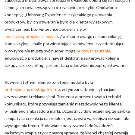
sukcesu, a długofalowa sprzedaż w e-sklepie opiera się na relacjach
i emocjach towarzyszących otrzymaniu przesyłki. Omówiono
koncepcję „Unboxing Experience”, czyli takiego pakowania
produktów, by ich otwieranie było dla klienta wyjątkowym
wydarzeniem, którym zechce podzielić się w
mediach społecznościowych
. Zwrócono uwagę na komunikację
transakcyjną – maile potwierdzające zamówienie czy informujące
o wysyłce nie muszą być nudne; mogą
budować zaufanie
,
edukować o produkcie, a nawet delikatnie sugerować kolejne
zakupy (cross-selling), jeśli zostaną odpowiednio zaprojektowane.
Równie istotnym elementem tego modułu była
profesjonalna obsługa klienta
, w tym zarządzanie sytuacjami
kryzysowymi i reklamacjami. Trenerka zaprezentowała techniki
komunikacji, które pozwalają zamienić niezadowolonego klienta
w lojalnego ambasadora marki. Uczestnicy dowiedzieli się, że szybka
i empatyczna reakcja na problem jest często ważniejsza niż sam fakt
wystąpienia błędu. Budowanie pozytywnych doświadczeń
na każdym etapie styku z marką sprawia, że klienci chętniej wracają