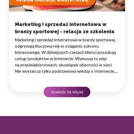
Ostatnie realizacje, Wiedza i rozwój
Marketing i sprzedaż internetowa w
branży sportowej - relacja ze szkolenia
Marketing i sprzedaż internetowa w branży sportowej,
odgrywają kluczową rolę w osiąganiu sukcesu
biznesowego. W dzisiejszych czasach klienci poszukują
usług i produktów w internecie. Wymusza to więc
na przedsiębiorstwach, obowiązek obecności w sieci.
Nie wystarczy tylko podstawowa wiedza o Internecie,
by móc w nim sprzedawać swoje produkty. Konkurencja
w sieci jest bardzo duża, dlatego wyjście z jej tła stanowi
spore wyzwanie. Pomaga w tym jednak znajomość…
dowiedz się więcej