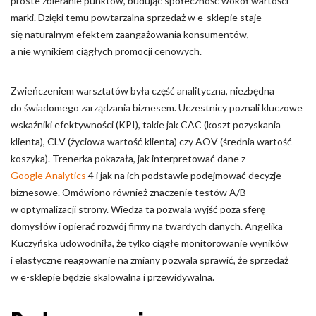
proste zbieranie punktów, budując społeczność wokół wartości
marki. Dzięki temu powtarzalna sprzedaż w e-sklepie staje
się naturalnym efektem zaangażowania konsumentów,
a nie wynikiem ciągłych promocji cenowych.
Zwieńczeniem warsztatów była część analityczna, niezbędna
do świadomego zarządzania biznesem. Uczestnicy poznali kluczowe
wskaźniki efektywności (KPI), takie jak CAC (koszt pozyskania
klienta), CLV (życiowa wartość klienta) czy AOV (średnia wartość
koszyka). Trenerka pokazała, jak interpretować dane z
Google Analytics
4 i jak na ich podstawie podejmować decyzje
biznesowe. Omówiono również znaczenie testów A/B
w optymalizacji strony. Wiedza ta pozwala wyjść poza sferę
domysłów i opierać rozwój firmy na twardych danych. Angelika
Kuczyńska udowodniła, że tylko ciągłe monitorowanie wyników
i elastyczne reagowanie na zmiany pozwala sprawić, że sprzedaż
w e-sklepie będzie skalowalna i przewidywalna.