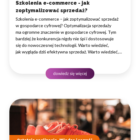
Szkolenia e-commerce - jak
zoptymalizować sprzedaż?
Szkolenia e-commerce – jak zoptymalizować sprzedaż
w gospodarce cyfrowej? Optymalizacja sprzedaży
ma ogromne znaczenie w gospodarce cyfrowej. Tym
bardziej że konkurencja nigdy nie śpi i dostosowuje
się do nowoczesnej technologii. Warto wiedzieć,
jak wygląda dziś efektywna sprzedaż. Warto wiedzieć,
jak wygląda dziś efektywna sprzedaż. Polacy bowiem
częściej wybierają sklep internetowy rezygnując
ze sklepu stacjonarnego. W związku z tym trzeba umieć
dowiedz się więcej
sprostać coraz bardziej wygórowanym…