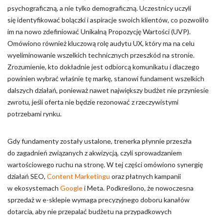
psychograficzną, a nie tylko demograficzną. Uczestnicy uczyli
się identyfikować bolączki i aspiracje swoich klientów, co pozwoliło
im na nowo zdefiniować Unikalną Propozycję Wartości (UVP).
Omówiono również kluczową rolę audytu UX, który ma na celu
wyeliminowanie wszelkich technicznych przeszkód na stronie.
Zrozumienie, kto dokładnie jest odbiorcą komunikatu i dlaczego
powinien wybrać właśnie tę markę, stanowi fundament wszelkich
dalszych działań, ponieważ nawet największy budżet nie przyniesie
zwrotu, jeśli oferta nie będzie rezonować z rzeczywistymi
potrzebami rynku.
Gdy fundamenty zostały ustalone, trenerka płynnie przeszła
do zagadnień związanych z akwizycją, czyli sprowadzaniem
wartościowego ruchu na stronę. W tej części omówiono synergię
działań SEO,
Content Marketingu
oraz płatnych kampanii
w ekosystemach
Google
i Meta. Podkreślono, że nowoczesna
sprzedaż w e-sklepie wymaga precyzyjnego doboru kanałów
dotarcia, aby nie przepalać budżetu na przypadkowych