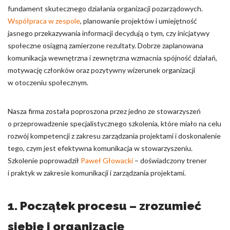
fundament skutecznego działania organizacji pozarządowych.
Nieklasyfikowane pliki cookie, to pliki, które są w procesie
Współpraca w zespole
, planowanie projektów i umiejętność
klasyfikowania, wraz z dostawcami poszczególnych ciasteczek.
jasnego przekazywania informacji decydują o tym, czy inicjatywy
społeczne osiągną zamierzone rezultaty. Dobrze zaplanowana
komunikacja wewnętrzna i zewnętrzna wzmacnia spójność działań,
Odrzuć
motywację członków oraz pozytywny wizerunek organizacji
Zapisz moje preferencje
w otoczeniu społecznym.
Akceptuj wszystko
Nasza firma została poproszona przez jedno ze stowarzyszeń
o przeprowadzenie specjalistycznego szkolenia, które miało na celu
rozwój kompetencji z zakresu zarządzania projektami i doskonalenie
tego, czym jest efektywna komunikacja w stowarzyszeniu.
Szkolenie poprowadził
Paweł Głowacki
– doświadczony trener
i praktyk w zakresie komunikacji i zarządzania projektami.
1. Początek procesu – zrozumieć
siebie i organizację