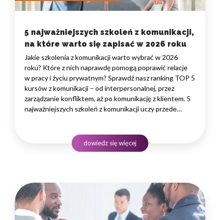
5 najważniejszych szkoleń z komunikacji,
na które warto się zapisać w 2026 roku
Jakie szkolenia z komunikacji warto wybrać w 2026
roku? Które z nich naprawdę pomogą poprawić relacje
w pracy i życiu prywatnym? Sprawdź nasz ranking TOP 5
kursów z komunikacji – od interpersonalnej, przez
zarządzanie konfliktem, aż po komunikację z klientem. 5
najważniejszych szkoleń z komunikacji uczy przede
wszystkim skutecznego porozumiewania się zarówno
w życiu zawodowym, jak i osobistym. Ich celem jest
rozwijanie umiejętności jasnego i precyzyjnego…
dowiedz się więcej