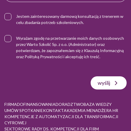
Jestem zainteresowany darmową konsultacją z trenerem w
celu zbadania potrzeb szkoleniowych.
Wyrażam zgodę na przetwarzanie moich danych osobowych
przez Warto Szkolić Sp. z o.o. (Administrator) oraz
potwierdzam, że zapoznałem/am się z
Klauzulą Informacyjną
oraz
Polityką Prywatności
i akceptuję ich treść.
wyślij
FIRMA
DOFINANSOWANIA
DORADZTWO
BAZA WIEDZY
UMÓW SPOTKANIE
KONTAKT
AKADEMIA MENADŻERA HR
KOMPETENCJE Z AUTOMATYZACJI DLA TRANSFORMACJI
CYFROWEJ
SEKTOROWE RADY DS. KOMPETENCJI DLA FIRM