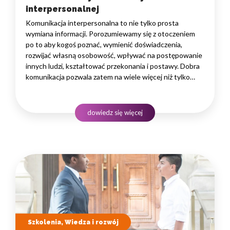
interpersonalnej
Komunikacja interpersonalna to nie tylko prosta
wymiana informacji. Porozumiewamy się z otoczeniem
po to aby kogoś poznać, wymienić doświadczenia,
rozwijać własną osobowość, wpływać na postępowanie
innych ludzi, kształtować przekonania i postawy. Dobra
komunikacja pozwala zatem na wiele więcej niż tylko
wyrażenie jakiegoś twierdzenia. W jaki sposób robić
to skutecznie? O czym należy w tym kontekście
pamiętać? Zasada nr 1 – słuchaj aktywnie Komunikacja…
dowiedz się więcej
Szkolenia, Wiedza i rozwój