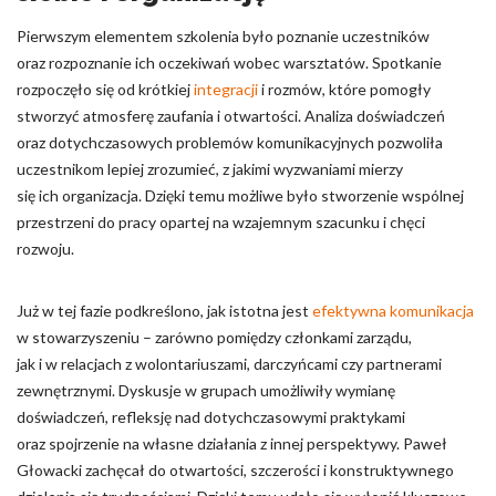
Pierwszym elementem szkolenia było poznanie uczestników
oraz rozpoznanie ich oczekiwań wobec warsztatów. Spotkanie
rozpoczęło się od krótkiej
integracji
i rozmów, które pomogły
stworzyć atmosferę zaufania i otwartości. Analiza doświadczeń
oraz dotychczasowych problemów komunikacyjnych pozwoliła
uczestnikom lepiej zrozumieć, z jakimi wyzwaniami mierzy
się ich organizacja. Dzięki temu możliwe było stworzenie wspólnej
przestrzeni do pracy opartej na wzajemnym szacunku i chęci
rozwoju.
Już w tej fazie podkreślono, jak istotna jest
efektywna komunikacja
w stowarzyszeniu – zarówno pomiędzy członkami zarządu,
jak i w relacjach z wolontariuszami, darczyńcami czy partnerami
zewnętrznymi. Dyskusje w grupach umożliwiły wymianę
doświadczeń, refleksję nad dotychczasowymi praktykami
oraz spojrzenie na własne działania z innej perspektywy. Paweł
Głowacki zachęcał do otwartości, szczerości i konstruktywnego