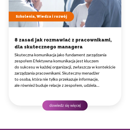
Szkolenia, Wiedza i rozwój
8 zasad jak rozmawiać z pracownikami,
dla skutecznego managera
Skuteczna komunikacja jako fundament zarządzania
zespołem Efektywna komunikacja jest kluczem
do sukcesu w każdej organizacji, zwłaszcza w kontekście
zarządzania pracownikami. Skuteczny menadżer
to osoba, która nie tylko przekazuje informacje,
ale również buduje relacje z zespołem, udziela
konstruktywnej informacji zwrotnej oraz potrafi
inspirować pracowników do osiągania najlepszych
wyników. W dynamicznym środowisku biznesowym,
dowiedz się więcej
gdzie tempo pracy i zmieniające się wymagania
są na porządku dziennym, umiejętność zarządzania…