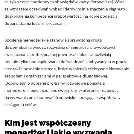
to tylko część codziennych obowiązków kadry kierowniczej. Wraz
ze wzrostem oczekiwań wobec liderów rośnie znaczenie ciągłego
Nieklasyfikowane pliki cookie, to pliki, które są w procesie
klasyfikowania, wraz z dostawcami poszczególnych ciasteczek.
doskonalenia kompetencji oraz otwartości na nowe podejścia
do zarządzania ludźmi i procesami.
Odrzuć
Szkolenia menedżerskie stanowią sprawdzoną drogę
Zapisz moje preferencje
do pogłębiania wiedzy, rozwijania umiejętności przywódczych
i wzmacniania profesjonalnej pewności siebie. Umożliwiają
Akceptuj wszystko
one nie tylko uporządkowanie doświadczeń zdobywanych w pracy,
lecz także poznanie narzędzi, które wspierają efektywne kierowanie
zespołami i organizacjami w perspektywie długofalowej.
Odpowiednio dobrane programy rozwojowe pomagają
menedżerom lepiej rozumieć swoją rolę, skuteczniej reagować
na wyzwania oraz budować środowisko sprzyjające współpracy
i osiąganiu celów.
Kim jest współczesny
menedżer i jakie wyzwania