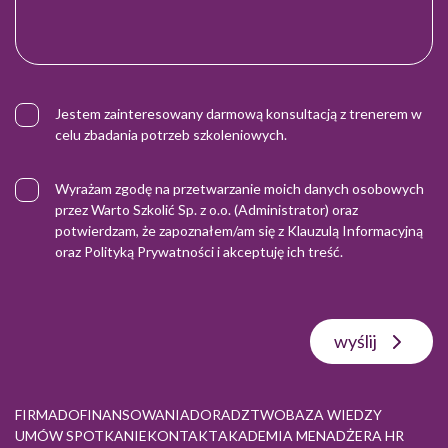
Jestem zainteresowany darmową konsultacją z trenerem w
celu zbadania potrzeb szkoleniowych.
Wyrażam zgodę na przetwarzanie moich danych osobowych
przez Warto Szkolić Sp. z o.o. (Administrator) oraz
potwierdzam, że zapoznałem/am się z
Klauzulą Informacyjną
oraz
Polityką Prywatności
i akceptuję ich treść.
wyślij
FIRMA
DOFINANSOWANIA
DORADZTWO
BAZA WIEDZY
UMÓW SPOTKANIE
KONTAKT
AKADEMIA MENADŻERA HR