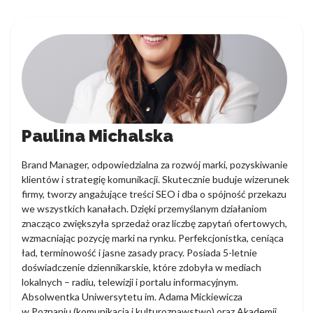
Paulina Michalska
Brand Manager, odpowiedzialna za rozwój marki, pozyskiwanie
klientów i strategię komunikacji. Skutecznie buduje wizerunek
firmy, tworzy angażujące treści SEO i dba o spójność przekazu
we wszystkich kanałach. Dzięki przemyślanym działaniom
znacząco zwiększyła sprzedaż oraz liczbę zapytań ofertowych,
wzmacniając pozycję marki na rynku. Perfekcjonistka, ceniąca
ład, terminowość i jasne zasady pracy. Posiada 5-letnie
doświadczenie dziennikarskie, które zdobyła w mediach
lokalnych – radiu, telewizji i portalu informacyjnym.
Absolwentka Uniwersytetu im. Adama Mickiewicza
w Poznaniu (komunikacja i kulturoznawstwo) oraz Akademii