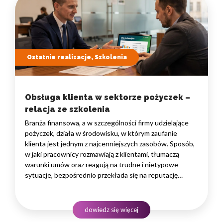
Ostatnie realizacje, Szkolenia
Obsługa klienta w sektorze pożyczek –
relacja ze szkolenia
Branża finansowa, a w szczególności firmy udzielające
pożyczek, działa w środowisku, w którym zaufanie
klienta jest jednym z najcenniejszych zasobów. Sposób,
w jaki pracownicy rozmawiają z klientami, tłumaczą
warunki umów oraz reagują na trudne i nietypowe
sytuacje, bezpośrednio przekłada się na reputację
instytucji i jej wyniki finansowe. Dlatego obsługa klienta
w sektorze pożyczek wymaga nie tylko solidnej wiedzy
produktowej, lecz także rozwiniętych kompetencji
dowiedz się więcej
komunikacyjnych, empatii…