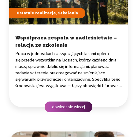
Ostatnie realizacje, Szkolenia
Współpraca zespołu w nadleśnictwie –
relacja ze szkolenia
Praca w jednostkach zarządzających lasami opiera
się przede wszystkim na ludziach, którzy każdego dnia
muszą sprawnie dzielić się informacjami, planować
zadania w terenie oraz reagować na zmieniające
się warunki przyrodnicze i organizacyjne. Specyfika tego
środowiska jest wyjątkowa — łączy obowiązki biurowe,
administracyjne i finansowe z pracą w lesie, często
rozproszoną na dużym obszarze i wymagającą szybkiego
podejmowania decyzji. W takim środowisku
dowiedz się więcej
to nie pojedyncze kompetencje, lecz dobrze…