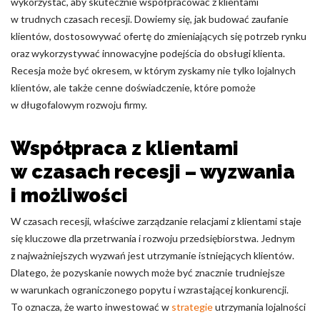
wykorzystać, aby skutecznie współpracować z klientami
w trudnych czasach recesji. Dowiemy się, jak budować zaufanie
Nieklasyfikowane pliki cookie, to pliki, które są w procesie
klientów, dostosowywać ofertę do zmieniających się potrzeb rynku
klasyfikowania, wraz z dostawcami poszczególnych ciasteczek.
oraz wykorzystywać innowacyjne podejścia do obsługi klienta.
Recesja może być okresem, w którym zyskamy nie tylko lojalnych
Odrzuć
klientów, ale także cenne doświadczenie, które pomoże
w długofalowym rozwoju firmy.
Zapisz moje preferencje
Akceptuj wszystko
Współpraca z klientami
w czasach recesji – wyzwania
i możliwości
W czasach recesji, właściwe zarządzanie relacjami z klientami staje
się kluczowe dla przetrwania i rozwoju przedsiębiorstwa. Jednym
z najważniejszych wyzwań jest utrzymanie istniejących klientów.
Dlatego, że pozyskanie nowych może być znacznie trudniejsze
w warunkach ograniczonego popytu i wzrastającej konkurencji.
To oznacza, że warto inwestować w
strategie
utrzymania lojalności