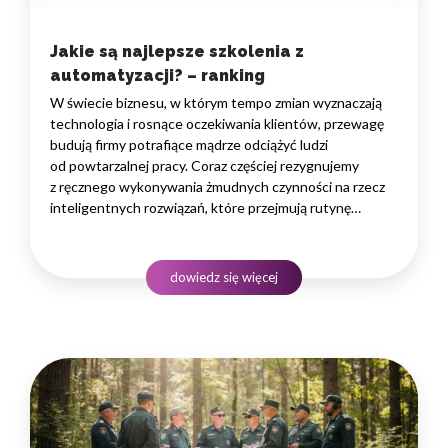
Jakie są najlepsze szkolenia z
automatyzacji? – ranking
W świecie biznesu, w którym tempo zmian wyznaczają
technologia i rosnące oczekiwania klientów, przewagę
budują firmy potrafiące mądrze odciążyć ludzi
od powtarzalnej pracy. Coraz częściej rezygnujemy
z ręcznego wykonywania żmudnych czynności na rzecz
inteligentnych rozwiązań, które przejmują rutynę
i uwalniają czas na zadania naprawdę wymagające
ludzkiego myślenia. Wybór właściwego programu
rozwojowego to decyzja strategiczna — wpływa
dowiedz się więcej
na wydajność zespołów,…