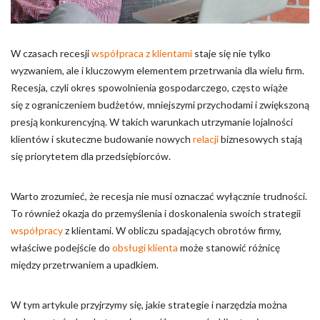
Pliki cookie dotyczące preferencji umożliwiają stronie
zapamiętanie informacji, które zmieniają wygląd lub
funkcjonowanie strony, np. preferowany język lub region, w
którym znajduje się użytkownik.
W czasach recesji
współpraca z klientami
staje się nie tylko
wyzwaniem, ale i kluczowym elementem przetrwania dla wielu firm.
Statystyka
Recesja, czyli okres spowolnienia gospodarczego, często wiąże
się z ograniczeniem budżetów, mniejszymi przychodami i zwiększoną
Statystyczne pliki cookie pomagają właścicielem stron
presją konkurencyjną. W takich warunkach utrzymanie lojalności
internetowych zrozumieć, w jaki sposób różni użytkownicy
zachowują się na stronie, gromadząc i zgłaszając anonimowe
klientów i skuteczne budowanie nowych
relacji
biznesowych stają
informacje.
się priorytetem dla przedsiębiorców.
Marketing
Warto zrozumieć, że recesja nie musi oznaczać wyłącznie trudności.
To również okazja do przemyślenia i doskonalenia swoich strategii
Marketingowe pliki cookie stosowane są w celu śledzenia
współpracy
z klientami. W obliczu spadających obrotów firmy,
użytkowników na stronach internetowych. Celem jest
właściwe podejście do
wyświetlanie reklam, które są istotne i interesujące dla
obsługi klienta
może stanowić różnicę
poszczególnych użytkowników i tym samym bardziej cenne dla
między przetrwaniem a upadkiem.
wydawców i reklamodawców strony trzeciej.
W tym artykule przyjrzymy się, jakie strategie i narzędzia można
Nieklasyfikowane