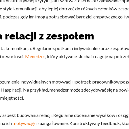
u konstruktywnej krytyki, jak i w otwartości na otrzymywanie opi
 style komunikacji, aby lepiej dotrzeć do różnych członków zespo
i, podczas gdy inni mogą potrzebować bardziej empatycznego i w
omagają właścicielem stron internetowych zrozumieć, w jaki sposób różni
szając anonimowe informacje.
 relacji z zespołem
arta komunikacja. Regularne spotkania indywidualne oraz zespoł
tosowane są w celu śledzenia użytkowników na stronach internetowych.
interesujące dla poszczególnych użytkowników i tym samym bardziej cenn
i otwartości.
Menedżer
, który aktywnie słucha i reaguje na pot
iej.
. Rozumienie indywidualnych motywacji i potrzeb pracowników poz
e, to pliki, które są w procesie klasyfikowania, wraz z dostawcami poszcz
ci i aspiracji. Na przykład, menedżer może zdecydować się na powi
umiejętności.
Zapisz moje preferencje
Akc
y aspekt budowania relacji. Regularne docenianie wysiłków i osi
 na ich
motywację
i zaangażowanie. Konstruktywny feedback, który