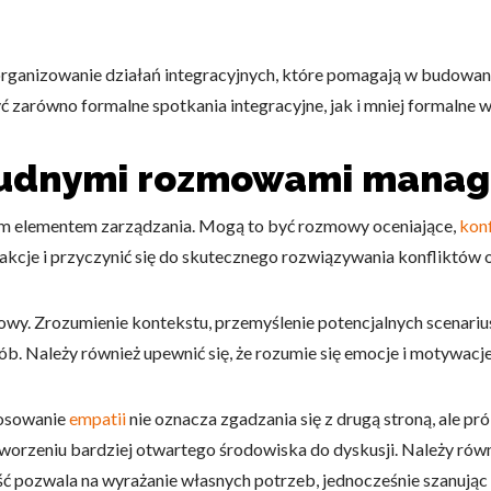
organizowanie działań integracyjnych, które pomagają w budowani
 zarówno formalne spotkania integracyjne, jak i mniej formalne w
trudnymi rozmowami manag
m elementem zarządzania. Mogą to być rozmowy oceniające,
konf
akcje i przyczynić się do skutecznego rozwiązywania konfliktów
wy. Zrozumienie kontekstu, przemyślenie potencjalnych scenarius
Należy również upewnić się, że rozumie się emocje i motywacje 
tosowanie
empatii
nie oznacza zgadzania się z drugą stroną, ale p
orzeniu bardziej otwartego środowiska do dyskusji. Należy równie
ć pozwala na wyrażanie własnych potrzeb, jednocześnie szanując 