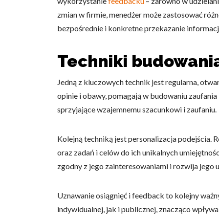
wykorzystanie
feedbacku
– zarówno w udzielani
Statystyka
zmian w firmie, menedżer może zastosować różne
bezpośrednie i konkretne przekazanie informacj
Statystyczne pliki cookie p
na stronie, gromadząc i zgła
Techniki budowania
Marketing
Jedną z kluczowych technik jest regularna, otw
Marketingowe pliki cookie s
reklam, które są istotne i 
opinie i obawy, pomagają w budowaniu zaufania 
reklamodawców strony trzec
sprzyjające wzajemnemu szacunkowi i zaufaniu.
Nieklasyfikowane
Kolejną techniką jest personalizacja podejścia
Nieklasyfikowane pliki cooki
oraz zadań i celów do ich unikalnych umiejętnoś
zgodny z jego zainteresowaniami i rozwija jego 
Odrzuć
Uznawanie osiągnięć i feedback to kolejny ważn
indywidualnej, jak i publicznej, znacząco wpływa