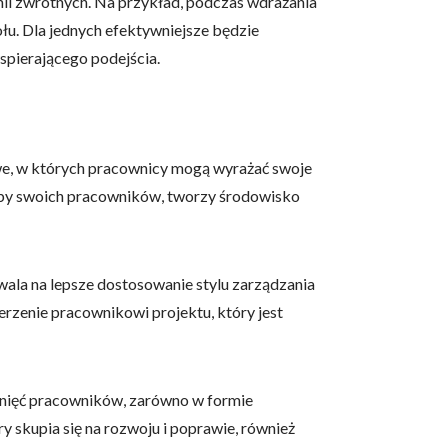
nii zwrotnych. Na przykład, podczas wdrażania
łu. Dla jednych efektywniejsze będzie
spierającego podejścia.
 użytkownicy zachowują się
owe, w których pracownicy mogą wyrażać swoje
 Celem jest wyświetlanie
e dla wydawców i
rzeby swoich pracowników, tworzy środowisko
wala na lepsze dostosowanie stylu zarządzania
ególnych ciasteczek.
erzenie pracownikowi projektu, który jest
eptuj wszystko
ągnięć pracowników, zarówno w formie
 skupia się na rozwoju i poprawie, również