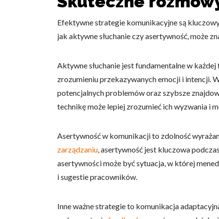
Skuteczne rozmowy
Efektywne strategie komunikacyjne są kluczowy
jak aktywne słuchanie czy asertywność, może z
Wykorzystujemy pliki cookie 
Aktywne słuchanie jest fundamentalne w każdej
naszej witrynie. Informacje
zrozumieniu przekazywanych emocji i intencji. 
analitycznym. Partnerzy mog
potencjalnych problemów oraz szybsze znajdow
z ich usług.
technikę może lepiej zrozumieć ich wyzwania i m
Niezbędne
Asertywność w komunikacji to zdolność wyrażani
Niezbędne pliki cookie mają 
sposób bez nich. Te pliki co
zarządzaniu
, asertywność jest kluczowa podcza
asertywności może być sytuacja, w której mene
Preferencje
i sugestie pracowników.
Pliki cookie dotyczące prefe
np. preferowany język lub re
Inne ważne strategie to komunikacja adaptacyjn