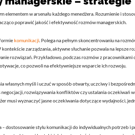
 managerskie – strategie
m elementem w arsenału każdego menedżera. Rozumienie i stosow
nacząco poprawić jakość i efektywność rozmów managerskich.
do spersonalizowania treści i reklam, aby oferować funkcje społeczności
 formie
komunikacji
. Polega na pełnym skoncentrowaniu na rozmówc
 o tym, jak korzystasz z naszej witryny, udostępniamy partnerom społecz
W kontekście zarządzania, aktywne słuchanie pozwala na lepsze r
ą połączyć te informacje z innymi danymi otrzymanymi od Ciebie lub uzy
anie rozwiązań. Przykładowo, podczas rozmów z pracownikami o 
otywacje, co pozwoli na efektywniejsze wsparcie ich rozwoju.
a własnych myśli i uczuć w sposób otwarty, uczciwy i bezpośredni
kluczowe znaczenie dla podstawowych funkcji witryny i witryna nie będzi
okie nie przechowują żadnych danych umożliwiających identyfikację osoby
s negocjacji, rozwiązywania konfliktów czy ustalania oczekiwań
dżer musi wyznaczyć jasne oczekiwania dotyczące wydajności, je
rencji umożliwiają stronie zapamiętanie informacji, które zmieniają wyglą
gion, w którym znajduje się użytkownik.
a – dostosowanie stylu komunikacji do indywidualnych potrzeb i 