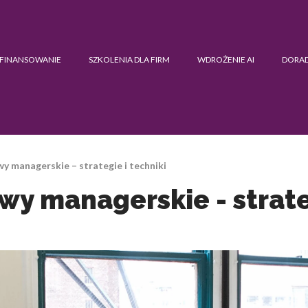
FINANSOWANIE
SZKOLENIA DLA FIRM
WDROŻENIE AI
DORA
 managerskie – strategie i techniki
y managerskie - strateg