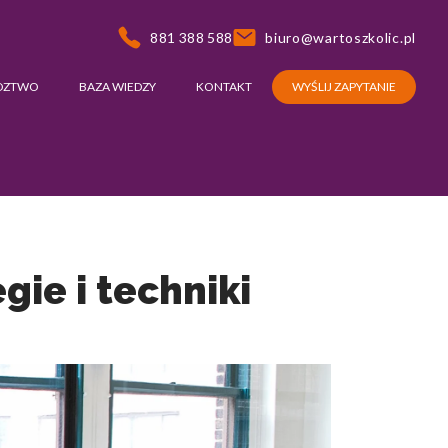
881 388 588
biuro@wartoszkolic.pl
DZTWO
BAZA WIEDZY
KONTAKT
WYŚLIJ ZAPYTANIE
ie i techniki