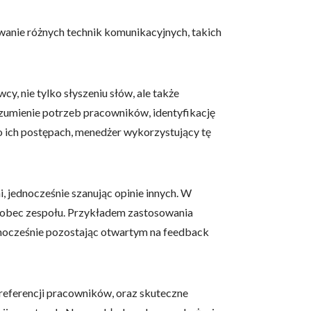
anie różnych technik komunikacyjnych, takich
owe i analizować ruch w
y, nie tylko słyszeniu słów, ale także
nościowym, reklamowym i
ozumienie potrzeb pracowników, identyfikację
skanymi podczas korzystania
ich postępach, menedżer wykorzystujący tę
, jednocześnie szanując opinie innych. W
e działać w zamierzony
.
 wobec zespołu. Przykładem zastosowania
dnocześnie pozostając otwartym na feedback
d lub funkcjonowanie strony,
preferencji pracowników, oraz skuteczne