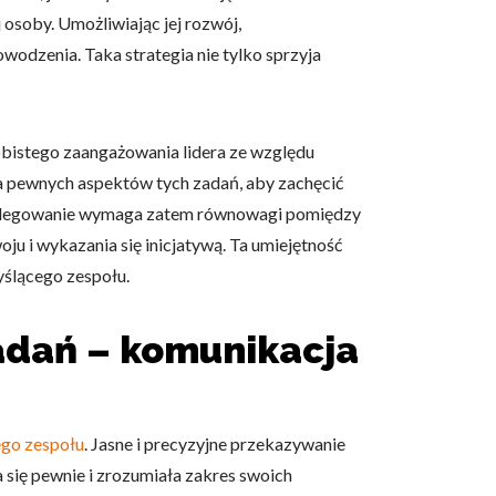
osoby. Umożliwiając jej rozwój,
owodzenia. Taka strategia nie tylko sprzyja
 użytkownicy zachowują się
obistego zaangażowania lidera ze względu
ia pewnych aspektów tych zadań, aby zachęcić
 Celem jest wyświetlanie
 delegowanie wymaga zatem równowagi pomiędzy
e dla wydawców i
u i wykazania się inicjatywą. Ta umiejętność
yślącego zespołu.
adań – komunikacja
ególnych ciasteczek.
eptuj wszystko
go zespołu
. Jasne i precyzyjne przekazywanie
 się pewnie i zrozumiała zakres swoich