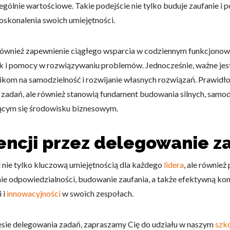
zególnie wartościowe. Takie podejście nie tylko buduje zaufanie i 
skonalenia swoich umiejętności.
 również zapewnienie ciągłego wsparcia w codziennym funkcjonow
 i pomocy w rozwiązywaniu problemów. Jednocześnie, ważne jest,
nikom na samodzielność i rozwijanie własnych rozwiązań. Prawi
 zadań, ale również stanowią fundament budowania silnych, samod
jącym się środowisku biznesowym.
ncji przez delegowanie za
nie tylko kluczową umiejętnością dla każdego
lidera
, ale równie
e odpowiedzialności, budowanie zaufania, a także efektywną kom
 i
innowacyjności
w swoich zespołach.
resie delegowania zadań, zapraszamy Cię do udziału w naszym
szko