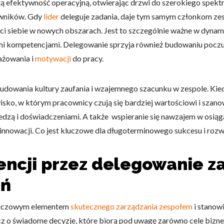
 efektywność operacyjną, otwierając drzwi do szerokiego spektr
owników. Gdy
lider
deleguje zadania, daje tym samym członkom zes
i siebie w nowych obszarach. Jest to szczególnie ważne w dyna
ymi kompetencjami. Delegowanie sprzyja również budowaniu poczu
ażowania i
motywacji
do pracy.
do spersonalizowania treści i reklam, aby oferować funkcje społeczności
 o tym, jak korzystasz z naszej witryny, udostępniamy partnerom społecz
ą połączyć te informacje z innymi danymi otrzymanymi od Ciebie lub uzy
udowania kultury zaufania i wzajemnego szacunku w zespole. Kied
sko, w którym pracownicy czują się bardziej wartościowi i szanow
wiedzą i doświadczeniami. A także wspieranie się nawzajem w osią
o innowacji. Co jest kluczowe dla długoterminowego sukcesu i rozw
kluczowe znaczenie dla podstawowych funkcji witryny i witryna nie będzi
okie nie przechowują żadnych danych umożliwiających identyfikację osoby
ncji przez delegowanie z
ań
rencji umożliwiają stronie zapamiętanie informacji, które zmieniają wyglą
kluczowym elementem
skutecznego zarządzania zespołem
i stanowi
gion, w którym znajduje się użytkownik.
o świadome decyzje, które biorą pod uwagę zarówno cele bizneso