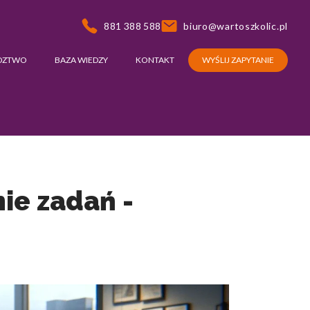
881 388 588
biuro@wartoszkolic.pl
DZTWO
BAZA WIEDZY
KONTAKT
WYŚLIJ ZAPYTANIE
ie zadań -