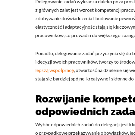
Delegowanie zadań wykracza daleko poza prostą
z głównych zalet jest wzrost kompetencji prac
zdobywanie doświadczenia i budowanie pewnośc
elastyczność i adaptacyjność stają się kluczow
pracowników, co prowadzi do większego zaang
Wykorzystujemy pliki cookie 
naszej witrynie. Informacje
analitycznym. Partnerzy mog
Ponadto, delegowanie zadań przyczynia się do b
z ich usług.
i decyzji swoich pracowników, tworzy to środowi
lepszą współpracę
, otwartość na dzielenie się 
Niezbędne
stają się bardziej spójne, kreatywne i skłonne d
Niezbędne pliki cookie mają 
sposób bez nich. Te pliki co
Rozwijanie kompete
Preferencje
odpowiednich zad
Pliki cookie dotyczące prefe
Wybór odpowiednich zadań do delegacji jest 
np. preferowany język lub re
o przypadkowe przekazywanie obowiązków, lecz 