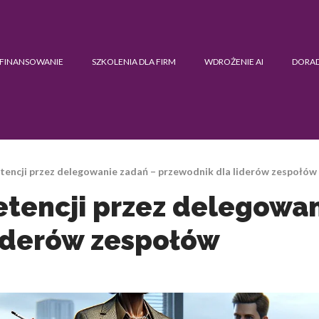
FINANSOWANIE
SZKOLENIA DLA FIRM
WDROŻENIE AI
DORA
tencji przez delegowanie zadań – przewodnik dla liderów zespołów
tencji przez delegowan
iderów zespołów