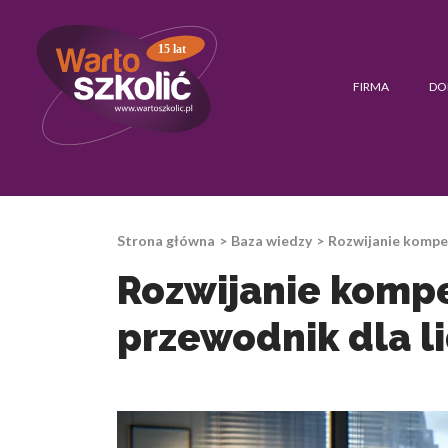
15 lat
FIRMA
DO
Strona główna
Baza wiedzy
Rozwijanie kompe
Rozwijanie kompe
przewodnik dla l