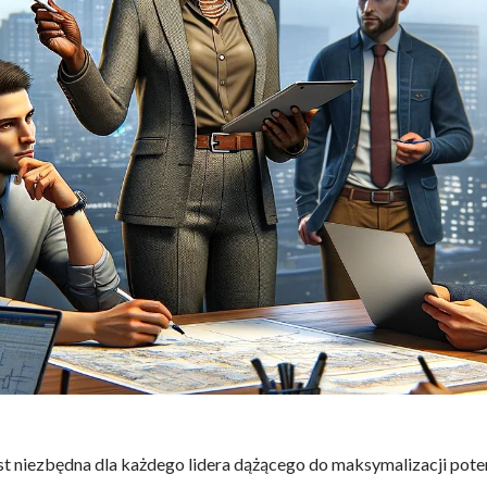
st niezbędna dla każdego lidera dążącego do maksymalizacji pote