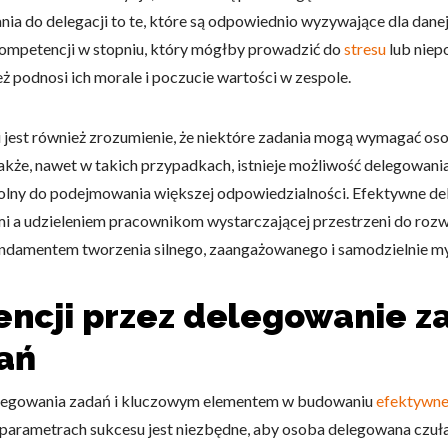
a do delegacji to te, które są odpowiednio wyzywające dla danej 
 kompetencji w stopniu, który mógłby prowadzić do
stresu
lub niep
omagają właścicielem stron internetowych zrozumieć, w jaki sposób różni
ż podnosi ich morale i poczucie wartości w zespole.
szając anonimowe informacje.
 jest również zrozumienie, że niektóre zadania mogą wymagać os
dnakże, nawet w takich przypadkach, istnieje możliwość delegowan
tosowane są w celu śledzenia użytkowników na stronach internetowych.
dolny do podejmowania większej odpowiedzialności. Efektywne
interesujące dla poszczególnych użytkowników i tym samym bardziej cenn
iej.
 a udzieleniem pracownikom wystarczającej przestrzeni do rozwoj
undamentem tworzenia silnego, zaangażowanego i samodzielnie m
ncji przez delegowanie z
e, to pliki, które są w procesie klasyfikowania, wraz z dostawcami poszcz
wań
Zapisz moje preferencje
Akc
legowania zadań i kluczowym elementem w budowaniu
efektywne
z parametrach sukcesu jest niezbędne, aby osoba delegowana czuła