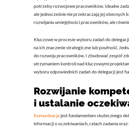
potrzeby rozwojowe pracowników. Idealne zadani
Statystyka
ale jednocześnie nie przekraczają jej obecnych
Statystyczne pliki cookie p
rozwijaniu umiejętności pracowników, ale równie
na stronie, gromadząc i zgła
Kluczowe w procesie wyboru zadań do delegacji
Marketing
na ich znaczenie strategiczne lub poufność. Je
Marketingowe pliki cookie s
do rozwoju pracowników. I zbudować zespół z
reklam, które są istotne i 
reklamodawców strony trzec
utrzymaniem kontroli nad kluczowymi projektami
wyboru odpowiednich zadań do delegacji jest f
Nieklasyfikowane
Rozwijanie kompete
Nieklasyfikowane pliki cooki
i ustalanie oczeki
Odrzuć
Komunikacja
jest fundamentem skutecznego de
informacji o oczekiwaniach, celach zadania ora