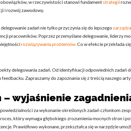
e obowiązków, w rzeczywistości stanowi fundament
strategii
rozw
ji i rozwój zawodowy.
e delegowanie zadań nie tylko przyczynia się do lepszego
zarządza
encji pracowników. Poprzez przemyślane delegowanie, liderzy m
miejętności
rozwiązywania problemów.
Co w efekcie przekłada się
spekty delegowania zadań. Od identyfikacji odpowiednich zadań d
a feedbacku. Zapraszamy do zapoznania się z treścią naszego arty
 – wyjaśnienie zagadnieni
owiedzialności za wykonanie określonych zadań członkom zespołu
o proces, który wymaga głębokiego zrozumienia mocnych stron i 
etencje. Prawidłowo wykonane, przekształca się w narzędzie umoż