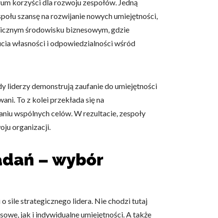
um korzyści dla rozwoju zespołów. Jedną
połu szansę na rozwijanie nowych umiejętności,
micznym środowisku biznesowym, gdzie
cia własności i odpowiedzialności wśród
owe i analizować ruch w
nościowym, reklamowym i
skanymi podczas korzystania
y liderzy demonstrują zaufanie do umiejętności
ani. To z kolei przekłada się na
ganiu wspólnych celów. W rezultacie, zespoły
oju organizacji.
e działać w zamierzony
.
adań – wybór
d lub funkcjonowanie strony,
 o sile strategicznego lidera. Nie chodzi tutaj
we, jak i indywidualne umiejętności. A także