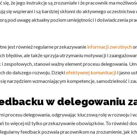
 się, że jego instrukcje są zrozumiałe i że pracownik ma możliwo
ą się wspierani i są bardziej skłonni do aktywnego uczestnictwa
 biorą pod uwagę aktualny poziom umiejętności i doświadczenia pr
ne jest również regularne przekazywanie
informacji zwrotnych
or
ch błędów, ale także sprzyja utrzymaniu motywacji i zaangażowa
ak i zespołowych, stanowi ważny element procesu delegowania. U
ich do dalszego rozwoju. Dzięki
efektywnej komunikacji
i jasno u
je się narzędziem wzmacniającym kompetencje, samodzielność i zau
feedbacku w delegowaniu 
mi procesu delegowania, odgrywając kluczową rolę w rozwoju i 
ań to więcej niż tylko przekazywanie obowiązków. To również do
 Regularny feedback pozwala pracownikom na zrozumienie, jak ich