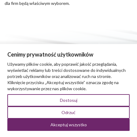
dla firm będą właściwym wyborem.
Cenimy prywatność użytkowników
Dlaczego warto się szkolić?
Używamy plików cookie, aby poprawić jakość przeglądania,
wyświetlać reklamy lub treści dostosowane do indywidualnych
potrzeb użytkowników oraz analizować ruch na stronie.
Poszerzenie wiedzy i umiejętności
– dzięki szkoleniom można
Kliknięcie przycisku „Akceptuj wszystkie” oznacza zgodę na
zdobyć nowe informacje, nauczyć się nowych umiejętności
wykorzystywanie przez nas plików cookie.
i poznać nowe techniki i narzędzia, które pomogą w pracy i życiu
codziennym.
Dostosuj
Poprawa efektywności pracy
– szkolenia z zakresu
zarządzania czasem, efektywności pracy czy też zarządzania
Odrzuć
projektami pozwalają wykonywanie swojej pracy na wysokim
poziomie, czego zazwyczaj oczekują klienci.
Akceptuj wszystko
Zwiększenie atrakcyjności na rynku pracy
– posiadanie
certyfikatu po ukończeniu szkolenia może zwiększyć