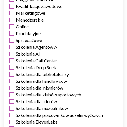
Kwalifikacje zawodowe
Nieklasyfikowane pliki cookie, to pliki, które są w procesie
Marketingowe
klasyfikowania, wraz z dostawcami poszczególnych ciasteczek.
Menedżerskie
Online
Odrzuć
Produkcyjne
Sprzedażowe
Zapisz moje preferencje
Szkolenia Agentów AI
Szkolenia AI
Akceptuj wszystko
Szkolenia Call Center
Szkolenia Deep Seek
Szkolenia dla bibliotekarzy
Szkolenia dla handlowców
Szkolenia dla inżynierów
Szkolenia dla klubów sportowych
Szkolenia dla liderów
Szkolenia dla muzealników
Szkolenia dla pracowników uczelni wyższych
Szkolenia ElevenLabs