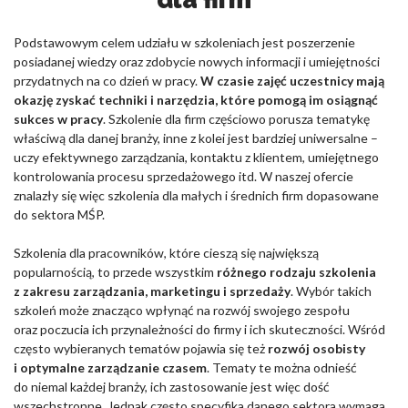
Podstawowym celem udziału w szkoleniach jest poszerzenie
posiadanej wiedzy oraz zdobycie nowych informacji i umiejętności
przydatnych na co dzień w pracy.
W czasie zajęć uczestnicy mają
okazję zyskać techniki i narzędzia, które pomogą im osiągnąć
sukces w pracy
. Szkolenie dla firm częściowo porusza tematykę
właściwą dla danej branży, inne z kolei jest bardziej uniwersalne –
uczy efektywnego zarządzania, kontaktu z klientem, umiejętnego
kontrolowania procesu sprzedażowego itd. W naszej ofercie
znalazły się więc szkolenia dla małych i średnich firm dopasowane
do sektora MŚP.
Szkolenia dla pracowników, które cieszą się największą
popularnością, to przede wszystkim
różnego rodzaju szkolenia
z zakresu zarządzania, marketingu i sprzedaży
. Wybór takich
szkoleń może znacząco wpłynąć na rozwój swojego zespołu
oraz poczucia ich przynależności do firmy i ich skuteczności. Wśród
często wybieranych tematów pojawia się też
rozwój osobisty
i optymalne zarządzanie czasem
. Tematy te można odnieść
do niemal każdej branży, ich zastosowanie jest więc dość
wszechstronne. Jednak często specyfika danego sektora wymaga