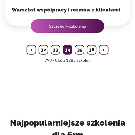
Warsztat współpracy i rozmów z klientami
Szczegóły szkolenia
<
32
33
34
35
36
>
793 - 816 z 1285 szkoleń
Najpopularniejsze szkolenia
dla firm