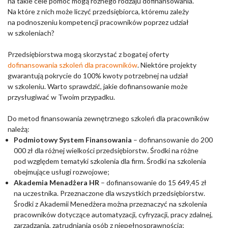
na takie cele pomóc mogą różnego rodzaju dofinansowania.
Na które z nich może liczyć przedsiębiorca, któremu zależy
na podnoszeniu kompetencji pracowników poprzez udział
w szkoleniach?
Przedsiębiorstwa mogą skorzystać z bogatej oferty
dofinansowania szkoleń dla pracowników
. Niektóre projekty
gwarantują pokrycie do 100% kwoty potrzebnej na udział
w szkoleniu. Warto sprawdzić, jakie dofinansowanie może
przysługiwać w Twoim przypadku.
Do metod finansowania zewnętrznego szkoleń dla pracowników
należą:
Podmiotowy System Finansowania
– dofinansowanie do 200
000 zł dla różnej wielkości przedsiębiorstw. Środki na różne
pod względem tematyki szkolenia dla firm. Środki na szkolenia
obejmujące usługi rozwojowe;
Akademia Menadżera HR
– dofinansowanie do 15 649,45 zł
na uczestnika. Przeznaczone dla wszystkich przedsiębiorstw.
Środki z Akademii Menedżera można przeznaczyć na szkolenia
pracowników dotyczące automatyzacji, cyfryzacji, pracy zdalnej,
zarządzania, zatrudniania osób z niepełnosprawnością;