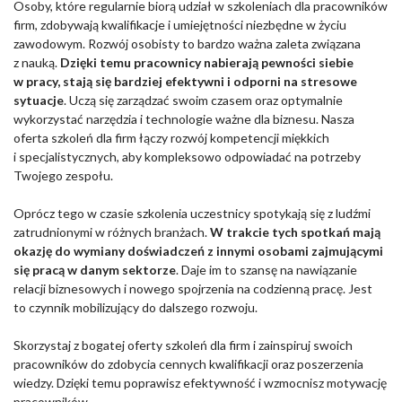
Osoby, które regularnie biorą udział w szkoleniach dla pracowników
firm, zdobywają kwalifikacje i umiejętności niezbędne w życiu
zawodowym. Rozwój osobisty to bardzo ważna zaleta związana
z nauką.
Dzięki temu pracownicy nabierają pewności siebie
w pracy, stają się bardziej efektywni i odporni na stresowe
sytuacje
. Uczą się zarządzać swoim czasem oraz optymalnie
wykorzystać narzędzia i technologie ważne dla biznesu. Nasza
oferta szkoleń dla firm łączy rozwój kompetencji miękkich
i specjalistycznych, aby kompleksowo odpowiadać na potrzeby
Twojego zespołu.
Oprócz tego w czasie szkolenia uczestnicy spotykają się z ludźmi
zatrudnionymi w różnych branżach.
W trakcie tych spotkań mają
okazję do wymiany doświadczeń z innymi osobami zajmującymi
się pracą w danym sektorze
. Daje im to szansę na nawiązanie
relacji biznesowych i nowego spojrzenia na codzienną pracę. Jest
to czynnik mobilizujący do dalszego rozwoju.
Skorzystaj z bogatej oferty szkoleń dla firm i zainspiruj swoich
pracowników do zdobycia cennych kwalifikacji oraz poszerzenia
wiedzy. Dzięki temu poprawisz efektywność i wzmocnisz motywację
pracowników.