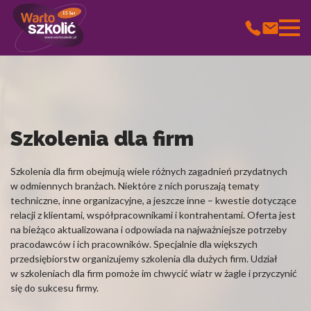
15 lat
Wykorzystujemy pliki cookie do spersonalizowania treści i
reklam, aby oferować funkcje społecznościowe i analizować ruch
w naszej witrynie. Informacje o tym, jak korzystasz z naszej
witryny, udostępniamy partnerom społecznościowym,
reklamowym i analitycznym. Partnerzy mogą połączyć te
informacje z innymi danymi otrzymanymi od Ciebie lub
Szkolenia dla firm
uzyskanymi podczas korzystania z ich usług.
Szkolenia dla firm obejmują wiele różnych zagadnień przydatnych
Niezbędne
w odmiennych branżach. Niektóre z nich poruszają tematy
techniczne, inne organizacyjne, a jeszcze inne – kwestie dotyczące
Niezbędne pliki cookie mają kluczowe znaczenie dla
relacji z klientami, współpracownikami i kontrahentami. Oferta jest
podstawowych funkcji witryny i witryna nie będzie działać w
na bieżąco aktualizowana i odpowiada na najważniejsze potrzeby
zamierzony sposób bez nich. Te pliki cookie nie przechowują
pracodawców i ich pracowników. Specjalnie dla większych
żadnych danych umożliwiających identyfikację osoby.
przedsiębiorstw organizujemy szkolenia dla dużych firm. Udział
w szkoleniach dla firm pomoże im chwycić wiatr w żagle i przyczynić
Preferencje
się do sukcesu firmy.