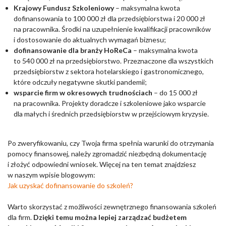
Krajowy Fundusz Szkoleniowy
– maksymalna kwota
dofinansowania to 100 000 zł dla przedsiębiorstwa i 20 000 zł
na pracownika. Środki na uzupełnienie kwalifikacji pracowników
i dostosowanie do aktualnych wymagań biznesu;
dofinansowanie dla branży HoReCa
– maksymalna kwota
to 540 000 zł na przedsiębiorstwo. Przeznaczone dla wszystkich
przedsiębiorstw z sektora hotelarskiego i gastronomicznego,
które odczuły negatywne skutki pandemii;
wsparcie firm w okresowych trudnościach
– do 15 000 zł
na pracownika. Projekty doradcze i szkoleniowe jako wsparcie
dla małych i średnich przedsiębiorstw w przejściowym kryzysie.
Po zweryfikowaniu, czy Twoja firma spełnia warunki do otrzymania
pomocy finansowej, należy zgromadzić niezbędną dokumentację
i złożyć odpowiedni wniosek. Więcej na ten temat znajdziesz
w naszym wpisie blogowym:
Jak uzyskać dofinansowanie do szkoleń?
Warto skorzystać z możliwości zewnętrznego finansowania szkoleń
dla firm.
Dzięki temu można lepiej zarządzać budżetem